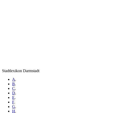
Stadtlexikon Darmstadt
A
.
B
.
C
.
D
.
E
.
F
.
G
.
H
.