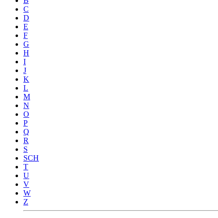
B
C
D
E
F
G
H
I
J
K
L
M
N
O
P
Q
R
S
SCH
T
U
V
W
Z