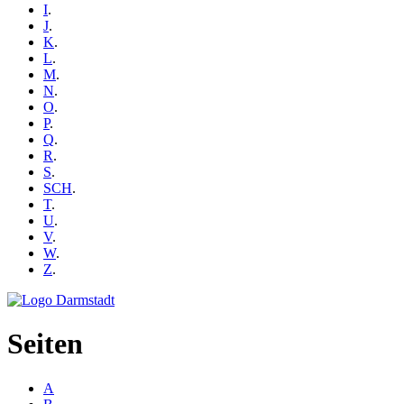
I
.
J
.
K
.
L
.
M
.
N
.
O
.
P
.
Q
.
R
.
S
.
SCH
.
T
.
U
.
V
.
W
.
Z
.
Seiten
A