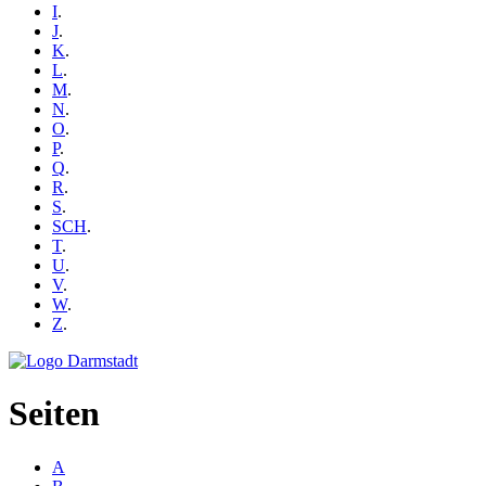
I
.
J
.
K
.
L
.
M
.
N
.
O
.
P
.
Q
.
R
.
S
.
SCH
.
T
.
U
.
V
.
W
.
Z
.
Seiten
A