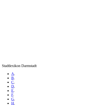
Stadtlexikon Darmstadt
A
.
B
.
C
.
D
.
E
.
F
.
G
.
H
.