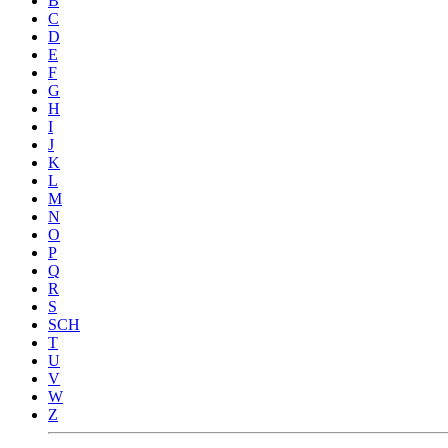
B
C
D
E
F
G
H
I
J
K
L
M
N
O
P
Q
R
S
SCH
T
U
V
W
Z