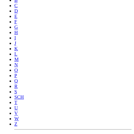
B
C
D
E
F
G
H
I
J
K
L
M
N
O
P
Q
R
S
SCH
T
U
V
W
Z