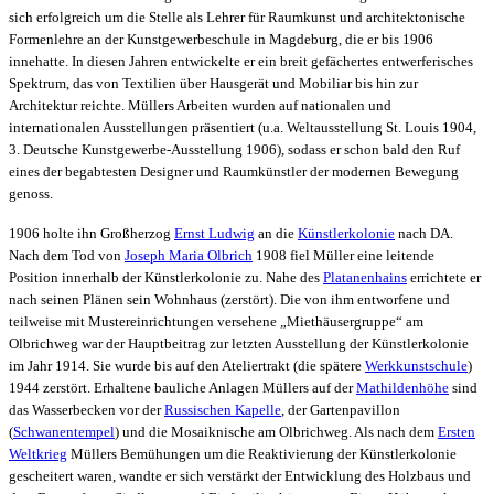
sich erfolgreich um die Stelle als Lehrer für Raumkunst und architektonische
Formenlehre an der Kunstgewerbeschule in Magdeburg, die er bis 1906
innehatte. In diesen Jahren entwickelte er ein breit gefächertes entwerferisches
Spektrum, das von Textilien über Hausgerät und Mobiliar bis hin zur
Architektur reichte. Müllers Arbeiten wurden auf nationalen und
internationalen Ausstellungen präsentiert (u.a. Weltausstellung St. Louis 1904,
3. Deutsche Kunstgewerbe-Ausstellung 1906), sodass er schon bald den Ruf
eines der begabtesten Designer und Raumkünstler der modernen Bewegung
genoss.
1906 holte ihn Großherzog
Ernst Ludwig
an die
Künstlerkolonie
nach DA.
Nach dem Tod von
Joseph Maria Olbrich
1908 fiel Müller eine leitende
Position innerhalb der Künstlerkolonie zu. Nahe des
Platanenhains
errichtete er
nach seinen Plänen
sein
Wohnhaus (zerstört). Die von ihm entworfene und
teilweise mit Mustereinrichtungen versehene „Miethäusergruppe“ am
Olbrichweg war der Hauptbeitrag zur letzten Ausstellung der Künstlerkolonie
im Jahr 1914. Sie wurde bis auf den Ateliertrakt (die spätere
Werkkunstschule
)
1944 zerstört. Erhaltene bauliche Anlagen Müllers auf der
Mathildenhöhe
sind
das Wasserbecken vor der
Russischen Kapelle
, der Gartenpavillon
(
Schwanentempel
) und die Mosaiknische am Olbrichweg. Als nach dem
Ersten
Weltkrieg
Müllers Bemühungen um die Reaktivierung der Künstlerkolonie
gescheitert waren, wandte er sich verstärkt der Entwicklung des Holzbaus und