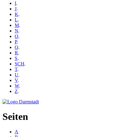
I
.
J
.
K
.
L
.
M
.
N
.
O
.
P
.
Q
.
R
.
S
.
SCH
.
T
.
U
.
V
.
W
.
Z
.
Seiten
A