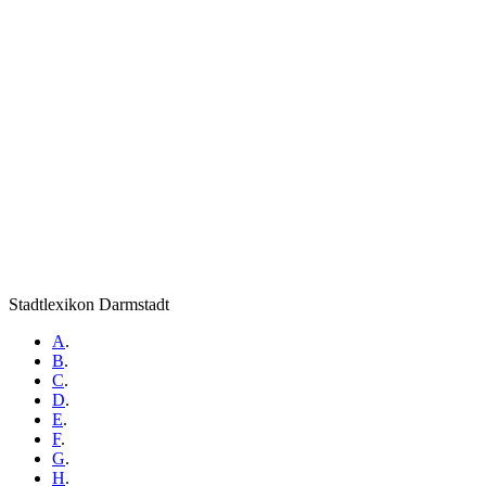
Stadtlexikon Darmstadt
A
.
B
.
C
.
D
.
E
.
F
.
G
.
H
.