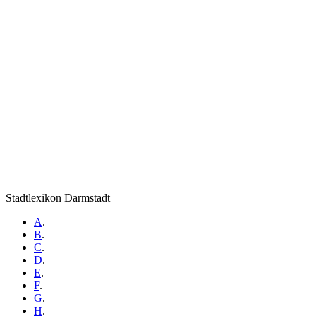
Stadtlexikon Darmstadt
A
.
B
.
C
.
D
.
E
.
F
.
G
.
H
.