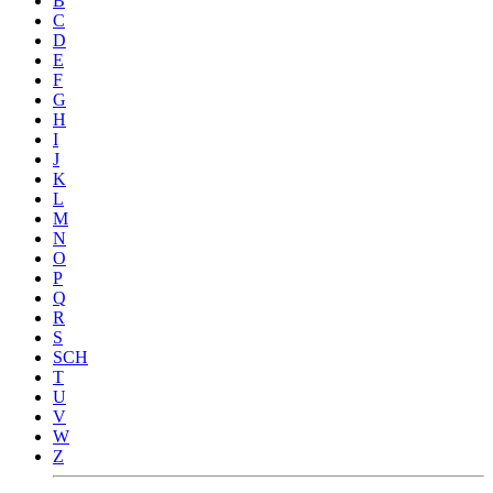
B
C
D
E
F
G
H
I
J
K
L
M
N
O
P
Q
R
S
SCH
T
U
V
W
Z