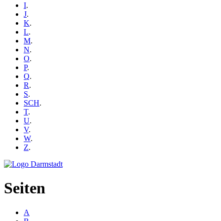
I
.
J
.
K
.
L
.
M
.
N
.
O
.
P
.
Q
.
R
.
S
.
SCH
.
T
.
U
.
V
.
W
.
Z
.
Seiten
A