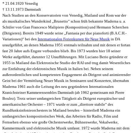
* 21.04.1920 Venedig
† 13.11.1973 Darmstadt
Nach Studien an den Konservatorien von Venedig, Mailand und Rom war der
als musikalisches Wunderkind „Brunetto“ schon früh bekannte Maderna u. a.
Schüler von Gian Francesco Malipiero (Komposition) und Hermann Scherchen
(Dirigieren). Bereits 1949 wurde seine „Fantasia per due pianoforti (B.A.C.H.-
Variationen)“ bei den
Internationalen Ferienkursen für Neue Musik
in DA
uraufgeführt, an denen Maderna 1951 erstmals teilnahm und mit denen er fortan
fast 20 Jahre aufs Engste verbunden blieb. Bis 1973 wurden hier 18 seiner
Werke aufgeführt, darunter 12 Uraufführungen. Mit Luciano Berio gründete er
1955 in Mailand das Elektronische Studio der RAI und trug damit Wesentliches
zur Entfaltung der elektronischen Musik in Italien bei. Neben seinem
außerordentlichen und kompetenten Engagement als Dirigent und animierender
Geist bei der Vermittlung Neuer Musik in Seminaren und Konzerten, übernahm
Maderna 1961 auch die Leitung des neu gegründeten Internationalen
Kranichsteiner Kammerensembles Darmstadt (ab 1962 gemeinsam mit Pierre
Boulez). Trotz seiner umfangreichen Tätigkeit als Dirigent europäischer und
amerikanischer Orchester – 1971 wurde er zum „direttore stabile“ des
Rundfunksinfonieorchesters in Mailand berufen – hinterließ Maderna ein
umfangreiches kompositorisches Werk, das Arbeiten für Radio, Film und
Fernsehen ebenso wie große Orchesterwerke, Bühnenwerke, Vokalwerke,
Kammermusik und elektronische Musik umfasst. 1972 wurde Maderna mit dem