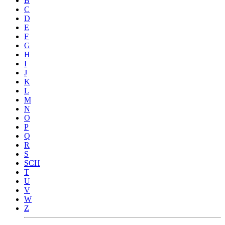
B
C
D
E
F
G
H
I
J
K
L
M
N
O
P
Q
R
S
SCH
T
U
V
W
Z