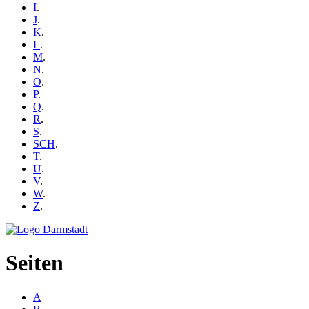
I
.
J
.
K
.
L
.
M
.
N
.
O
.
P
.
Q
.
R
.
S
.
SCH
.
T
.
U
.
V
.
W
.
Z
.
Seiten
A