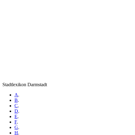
Stadtlexikon Darmstadt
A
.
B
.
C
.
D
.
E
.
F
.
G
.
H
.