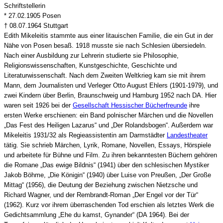
Schriftstellerin
* 27.02.1905 Posen
† 08.07.1964 Stuttgart
Edith Mikeleitis stammte aus einer litauischen Familie, die ein Gut in der
Nähe von Posen besaß. 1918 musste sie nach Schlesien übersiedeln.
Nach einer Ausbildung zur Lehrerin studierte sie Philosophie,
Religionswissenschaften, Kunstgeschichte, Geschichte und
Literaturwissenschaft. Nach dem Zweiten Weltkrieg kam sie mit ihrem
Mann, dem Journalisten und Verleger Otto August Ehlers (1901-1979), und
zwei Kindern über Berlin, Braunschweig und Hamburg 1952 nach DA. Hier
waren seit 1926 bei der
Gesellschaft Hessischer Bücherfreunde
ihre
ersten Werke erschienen: ein Band polnischer Märchen und die Novellen
„Das Fest des Heiligen Lazarus“ und „Der Rolandsbogen“. Außerdem war
Mikeleitis 1931/32 als Regieassistentin am Darmstädter
Landestheater
tätig. Sie schrieb Märchen, Lyrik, Romane, Novellen, Essays, Hörspiele
und arbeitete für Bühne und Film. Zu ihren bekanntesten Büchern gehören
die Romane „Das ewige Bildnis“ (1941) über den schlesischen Mystiker
Jakob Böhme, „Die Königin“ (1940) über Luise von Preußen, „Der Große
Mittag“ (1956), die Deutung der Beziehung zwischen Nietzsche und
Richard Wagner, und der Rembrandt-Roman „Der Engel vor der Tür“
(1962). Kurz vor ihrem überraschenden Tod erschien als letztes Werk die
Gedichtsammlung „Ehe du kamst, Gynander“ (DA 1964). Bei der