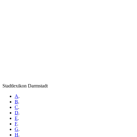
Stadtlexikon Darmstadt
A
.
B
.
C
.
D
.
E
.
F
.
G
.
H
.