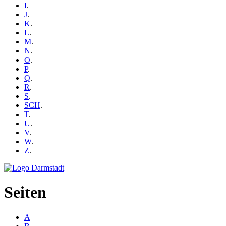
I
.
J
.
K
.
L
.
M
.
N
.
O
.
P
.
Q
.
R
.
S
.
SCH
.
T
.
U
.
V
.
W
.
Z
.
Seiten
A