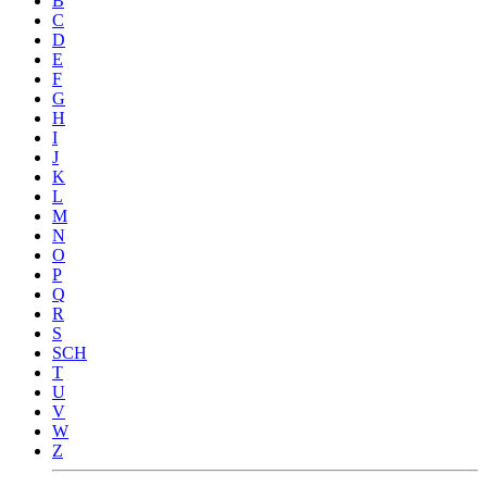
B
C
D
E
F
G
H
I
J
K
L
M
N
O
P
Q
R
S
SCH
T
U
V
W
Z