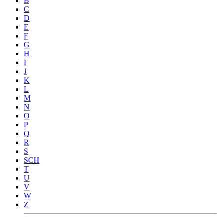
B
C
D
E
F
G
H
I
J
K
L
M
N
O
P
Q
R
S
SCH
T
U
V
W
Z