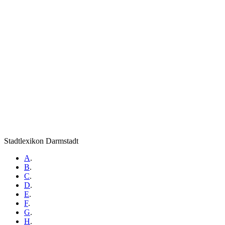
Stadtlexikon Darmstadt
A
.
B
.
C
.
D
.
E
.
F
.
G
.
H
.