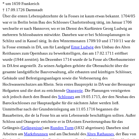
* um 1659 Frankreich
† 17.09.1726 Darmstadt
Über die ersten Lebensjahrzehnte de la Fosses ist kaum etwas bekannt. 1704/05
war er in Berlin beim Bau des Schlosses Charlottenburg tätig, im Januar 1706
wechselte er nach Hannover, wo er im Dienst des Kurfürsten Georg Ludwig an
mehreren Schlossbauten mitwirkte. Daneben war er bei Schlossplanungen in
Schlitz und in Kassel tätig. In den Wintermonaten 1709/10 und 1710/11 war de
la Fosse erstmals in DA, um für Landgraf
Ernst Ludwig
den Umbau des Alten
Reithauses zum Opernhaus zu bewerkstelligen, das am 17.02.1711 eröffnet
wurde (1944 zerstört). Im Dezember 1714 wurde de la Fosse als Oberbaumeister
in DA fest angestellt. Zu seinen Aufgaben gehörte die Oberaufsicht über die
gesamte landgräfliche Bauverwaltung, alle erbauten und künftigen Schlösser,
Gebäude und Befestigungsanlagen sowie die Verbesserung des
Hochwasserschutzes am Rhein. Sein erstes Bauprojekt in DA war der Bessunger
Hofgarten und die dort zu errichtende
Orangerie
. Die Planungen verzögerten
sich jedoch durch den Brand des
Schlosses
am 19.05.1715, der den Neubau des
Barockschlosses zur Hauptaufgabe für die nächsten Jahre werden ließ.
Unmittelbar nach der Grundsteinlegung am 11.05.1716 begannen die
Bauarbeiten, die de la Fosse bis an sein Lebensende beschäftigen sollten. Außer
Schloss und Orangerie errichtete er in DA einen Erweiterungsbau für das
Gefängnis (
Gefängnisse
) am
Runden Turm
(1832 abgerissen). Daneben sind
Arbeiten am
Marktbrunnen
und am Dachstuhl des
Alten Rathauses
, der Bau von