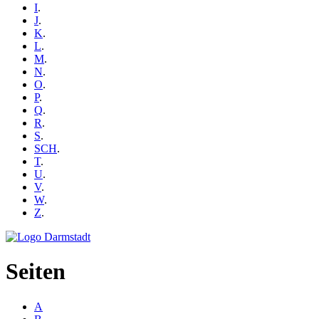
I
.
J
.
K
.
L
.
M
.
N
.
O
.
P
.
Q
.
R
.
S
.
SCH
.
T
.
U
.
V
.
W
.
Z
.
Seiten
A