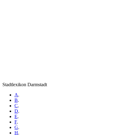
Stadtlexikon Darmstadt
A
.
B
.
C
.
D
.
E
.
F
.
G
.
H
.