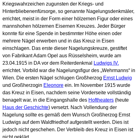
Kriegswahrzeichen zugunsten der Kriegs- und
Hinterbliebenenfürsorge, so genannte Nagelungsdenkmäler,
errichtet, meist in der Form einer hölzernen Figur oder eines
mannshohen hölzernen Eisernen Kreuzes. Jeder Bürger
konnte für eine Spende in bestimmter Höhe einen oder
mehrere Nägel erwerben und in das Kreuz in Eisen
einschlagen. Das erste dieser Nagelungskreuze, gestiftet
von Fabrikant Adam Opel aus Rüsselsheim, wurde am
23.04.1915 in DA vor dem Reiterdenkmal
Ludwigs IV.
errichtet. Vorbild war die Nagelungsfigur des „Wehrmanns“ in
Wien. Die ersten Nägel schlugen Großherzog
Ernst Ludwig
und Großherzogin
Eleonore
ein. Im November 1915 wurde
das Kreuz in Eisen, nachdem seine Vorderseite vollständig
benagelt war, in die Eingangshalle des
Hoftheaters
(heute
Haus der Geschichte
) versetzt. Nach Vollendung der
Nagelung sollte es gemäß dem Wunsch Großherzog Ernst
Ludwigs auf dem Waldfriedhof aufgestellt werden. Dies ist
jedoch nicht geschehen. Der Verbleib des Kreuz in Eisen ist
nicht geklärt.