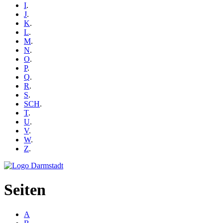
I
.
J
.
K
.
L
.
M
.
N
.
O
.
P
.
Q
.
R
.
S
.
SCH
.
T
.
U
.
V
.
W
.
Z
.
Seiten
A