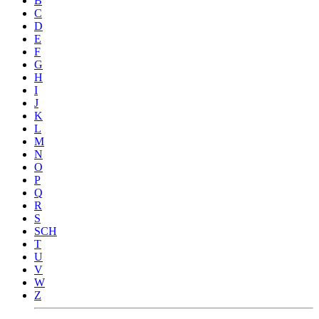
B
C
D
E
F
G
H
I
J
K
L
M
N
O
P
Q
R
S
SCH
T
U
V
W
Z