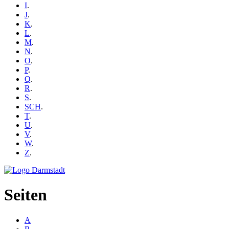
I
.
J
.
K
.
L
.
M
.
N
.
O
.
P
.
Q
.
R
.
S
.
SCH
.
T
.
U
.
V
.
W
.
Z
.
Seiten
A