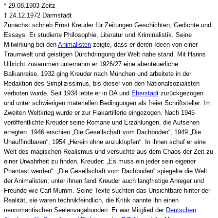
* 29.08.1903 Zeitz
† 24.12.1972 Darmstadt
Zunächst schrieb Ernst Kreuder für Zeitungen Geschichten, Gedichte und
Essays. Er studierte Philosophie, Literatur und Kriminalistik. Seine
Mitwirkung bei den
Animalisten
zeigte, dass er deren Ideen von einer
Traumwelt und geistigen Durchdringung der Welt nahe stand. Mit Hanns
Ulbricht zusammen unternahm er 1926/27 eine abenteuerliche
Balkanreise. 1932 ging Kreuder nach München und arbeitete in der
Redaktion des Simplizissimus, bis dieser von den Nationalsozialisten
verboten wurde. Seit 1934 lebte er in DA und
Eberstadt
zurückgezogen
und unter schwierigen materiellen Bedingungen als freier Schriftsteller. Im
Zweiten Weltkrieg wurde er zur Flakartillerie eingezogen. Nach 1945
veröffentlichte Kreuder seine Romane und Erzählungen, die Aufsehen
erregten. 1946 erschien „Die Gesellschaft vom Dachboden“, 1949 „Die
Unauffindbaren“, 1954 „Herein ohne anzuklopfen“. In ihnen schuf er eine
Welt des magischen Realismus und versuchte aus dem Chaos der Zeit zu
einer Urwahrheit zu finden. Kreuder: „Es muss ein jeder sein eigener
Phantast werden“. „Die Gesellschaft vom Dachboden“ spiegelte die Welt
der Animalisten; unter ihnen fand Kreuder auch langfristige Anreger und
Freunde wie Carl Mumm. Seine Texte suchten das Unsichtbare hinter der
Realität, sie waren technikfeindlich, die Kritik nannte ihn einen
neuromantischen Seelenvagabunden. Er war Mitglied der
Deutschen