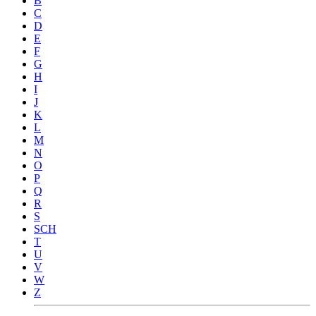
B
C
D
E
F
G
H
I
J
K
L
M
N
O
P
Q
R
S
SCH
T
U
V
W
Z