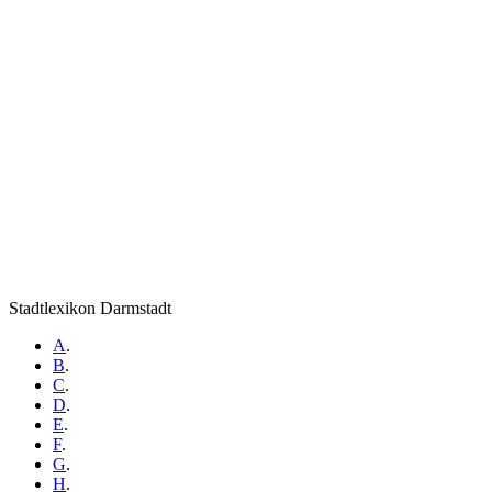
Stadtlexikon Darmstadt
A
.
B
.
C
.
D
.
E
.
F
.
G
.
H
.