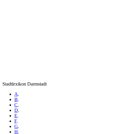
Stadtlexikon Darmstadt
A
.
B
.
C
.
D
.
E
.
F
.
G
.
H
.