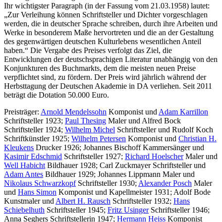
Ihr wichtigster Paragraph (in der Fassung vom 21.03.1958) lautet:
„Zur Verleihung können Schriftsteller und Dichter vorgeschlagen
werden, die in deutscher Sprache schreiben, durch ihre Arbeiten und
Werke in besonderem Maße hervortreten und die an der Gestaltung
des gegenwärtigen deutschen Kulturlebens wesentlichen Anteil
haben.“ Die Vergabe des Preises verfolgt das Ziel, die
Entwicklungen der deutschsprachigen Literatur unabhängig von den
Konjunkturen des Buchmarkts, dem die meisten neuen Preise
verpflichtet sind, zu fördern. Der Preis wird jährlich während der
Herbsttagung der Deutschen Akademie in DA verliehen. Seit 2011
beträgt die Dotation 50.000 Euro.
Preisträger:
Arnold Mendelssohn
Komponist und
Adam Karrillon
Schriftsteller 1923;
Paul Thesing
Maler und Alfred Bock
Schriftsteller 1924;
Wilhelm Michel
Schriftsteller und Rudolf Koch
Schriftkünstler 1925;
Wilhelm Petersen
Komponist und
Christian H.
Kleukens
Drucker 1926; Johannes Bischoff Kammersänger und
Kasimir Edschmid
Schriftsteller 1927;
Richard Hoelscher
Maler und
Well Habicht
Bildhauer 1928; Carl Zuckmayer Schriftsteller und
Adam Antes
Bildhauer 1929; Johannes Lippmann Maler und
Nikolaus Schwarzkopf
Schriftsteller 1930;
Alexander Posch
Maler
und
Hans Simon
Komponist und Kapellmeister 1931; Adolf Bode
Kunstmaler und
Albert H. Rausch
Schriftsteller 1932;
Hans
Schiebelhuth
Schriftsteller 1945;
Fritz Usinger
Schriftsteller 1946;
Anna Seghers Schriftstellerin 1947;
Hermann Heiss
Komponist