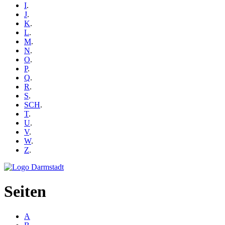
I
.
J
.
K
.
L
.
M
.
N
.
O
.
P
.
Q
.
R
.
S
.
SCH
.
T
.
U
.
V
.
W
.
Z
.
Seiten
A