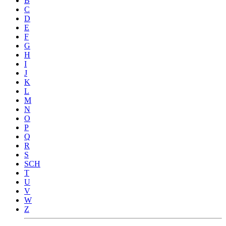
B
C
D
E
F
G
H
I
J
K
L
M
N
O
P
Q
R
S
SCH
T
U
V
W
Z