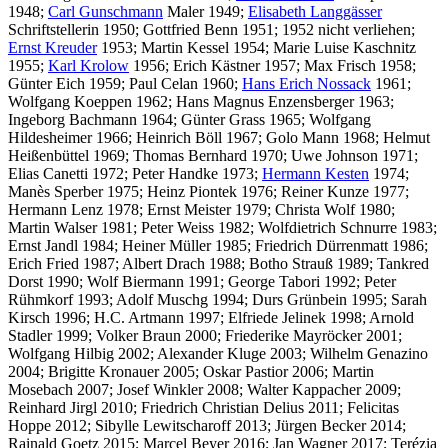
1948;
Carl Gunschmann
Maler 1949;
Elisabeth Langgässer
Schriftstellerin 1950; Gottfried Benn 1951; 1952 nicht verliehen;
Ernst Kreuder
1953; Martin Kessel 1954; Marie Luise Kaschnitz
1955;
Karl Krolow
1956; Erich Kästner 1957; Max Frisch 1958;
Günter Eich 1959; Paul Celan 1960;
Hans Erich Nossack
1961;
Wolfgang Koeppen 1962; Hans Magnus Enzensberger 1963;
Ingeborg Bachmann 1964; Günter Grass 1965; Wolfgang
Hildesheimer 1966; Heinrich Böll 1967; Golo Mann 1968; Helmut
Heißenbüttel 1969; Thomas Bernhard 1970; Uwe Johnson 1971;
Elias Canetti 1972; Peter Handke 1973;
Hermann Kesten
1974;
Manès Sperber 1975; Heinz Piontek 1976; Reiner Kunze 1977;
Hermann Lenz 1978; Ernst Meister 1979; Christa Wolf 1980;
Martin Walser 1981; Peter Weiss 1982; Wolfdietrich Schnurre 1983;
Ernst Jandl 1984; Heiner Müller 1985; Friedrich Dürrenmatt 1986;
Erich Fried 1987; Albert Drach 1988; Botho Strauß 1989; Tankred
Dorst 1990; Wolf Biermann 1991; George Tabori 1992; Peter
Rühmkorf 1993; Adolf Muschg 1994; Durs Grünbein 1995; Sarah
Kirsch 1996; H.C. Artmann 1997; Elfriede Jelinek 1998; Arnold
Stadler 1999; Volker Braun 2000; Friederike Mayröcker 2001;
Wolfgang Hilbig 2002; Alexander Kluge 2003; Wilhelm Genazino
2004; Brigitte Kronauer 2005; Oskar Pastior 2006; Martin
Mosebach 2007; Josef Winkler 2008; Walter Kappacher 2009;
Reinhard Jirgl 2010; Friedrich Christian Delius 2011; Felicitas
Hoppe 2012; Sibylle Lewitscharoff 2013; Jürgen Becker 2014;
Rainald Goetz 2015; Marcel Beyer 2016; Jan Wagner 2017; Terézia