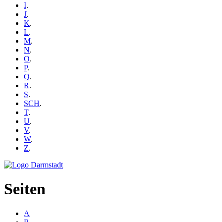
I
.
J
.
K
.
L
.
M
.
N
.
O
.
P
.
Q
.
R
.
S
.
SCH
.
T
.
U
.
V
.
W
.
Z
.
Seiten
A