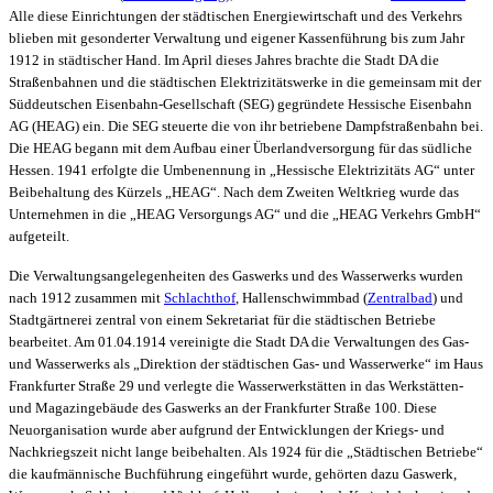
Alle diese Einrichtungen der städtischen Energiewirtschaft und des Verkehrs
blieben mit gesonderter Verwaltung und eigener Kassenführung bis zum Jahr
1912 in städtischer Hand. Im April dieses Jahres brachte die Stadt DA die
Straßenbahnen und die städtischen Elektrizitätswerke in die gemeinsam mit der
Süddeutschen Eisenbahn-Gesellschaft (SEG) gegründete Hessische Eisenbahn
AG (HEAG) ein. Die SEG steuerte die von ihr betriebene Dampfstraßenbahn bei.
Die HEAG begann mit dem Aufbau einer Überlandversorgung für das südliche
Hessen. 1941 erfolgte die Umbenennung in „Hessische Elektrizitäts AG“ unter
Beibehaltung des Kürzels „HEAG“. Nach dem Zweiten Weltkrieg wurde das
Unternehmen in die „HEAG Versorgungs AG“ und die „HEAG Verkehrs GmbH“
aufgeteilt.
Die Verwaltungsangelegenheiten des Gaswerks und des Wasserwerks wurden
nach 1912 zusammen mit
Schlachthof
, Hallenschwimmbad (
Zentralbad
) und
Stadtgärtnerei zentral von einem Sekretariat für die städtischen Betriebe
bearbeitet. Am 01.04.1914 vereinigte die Stadt DA die Verwaltungen des Gas-
und Wasserwerks als „Direktion der städtischen Gas- und Wasserwerke“ im Haus
Frankfurter Straße 29 und verlegte die Wasserwerkstätten in das Werkstätten-
und Magazingebäude des Gaswerks an der Frankfurter Straße 100. Diese
Neuorganisation wurde aber aufgrund der Entwicklungen der Kriegs- und
Nachkriegszeit nicht lange beibehalten. Als 1924 für die „Städtischen Betriebe“
die kaufmännische Buchführung eingeführt wurde, gehörten dazu Gaswerk,