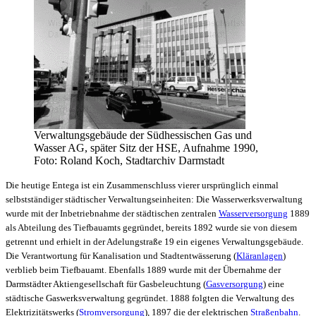
Verwaltungsgebäude der Südhessischen Gas und
Wasser AG, später Sitz der HSE, Aufnahme 1990,
Foto: Roland Koch, Stadtarchiv Darmstadt
Die heutige Entega ist ein Zusammenschluss vierer ursprünglich einmal
selbstständiger städtischer Verwaltungseinheiten: Die Wasserwerksverwaltung
wurde mit der Inbetriebnahme der städtischen zentralen
Wasserversorgung
1889
als Abteilung des Tiefbauamts gegründet, bereits 1892 wurde sie von diesem
getrennt und erhielt in der Adelungstraße 19 ein eigenes Verwaltungsgebäude.
Die Verantwortung für Kanalisation und Stadtentwässerung (
Kläranlagen
)
verblieb beim Tiefbauamt. Ebenfalls 1889 wurde mit der Übernahme der
Darmstädter Aktiengesellschaft für Gasbeleuchtung (
Gasversorgung
) eine
städtische Gaswerksverwaltung gegründet. 1888 folgten die Verwaltung des
Elektrizitätswerks (
Stromversorgung
), 1897 die der elektrischen
Straßenbahn
.