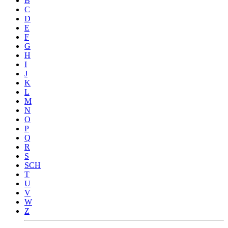
B
C
D
E
F
G
H
I
J
K
L
M
N
O
P
Q
R
S
SCH
T
U
V
W
Z