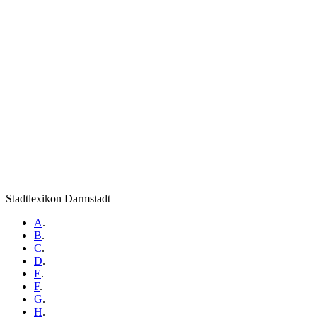
Stadtlexikon Darmstadt
A
.
B
.
C
.
D
.
E
.
F
.
G
.
H
.