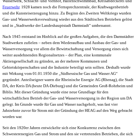
Wasserwerk, Schlacht- und Viehhof, Hallenschwimmbad, Kreisabdeckerei und
Feuerwehr
. 1928 kamen noch die Fernsprechzentrale, der Kraftwagenbetrieb
und die Kunsteiserzeugung hinzu. Zu Beginn des Zweiten Weltkriegs wurden
Gas- und Wasserwerksverwaltung wieder aus den Städtischen Betrieben gelöst
und in „Stadtwerke der Landeshauptstadt Darmstadt“ umbenannt.
Nach 1945 entstand im Hinblick auf die großen Aufgaben, die den Darmstädter
Stadtwerken zufielen – neben dem Wiederaufbau und Ausbau der Gas- und
Wasserversorgung vor allem die Bewirtschaftung und Versorgung eines sich
weiter ausdehnenden Regionalnetzes – der Plan, eine kommunale
Aktiengesellschaft zu gründen, an der mehrere Kommunen und
Gebietskörperschaften und die Industrie beteiligt sein sollten. Deshalb wurde
mit Wirkung vom 01.01.1950 die „Südhessische Gas und Wasser AG“
gegründet. Anteilseigner waren die Rheinische Energie AG (Rhenag), die Stadt
DA, der Kreis DA (heute DA-Dieburg) und die Gemeinden Groß-Rohrheim und
Biblis. Mit dieser Gründung wurde eine neue Grundlage für den
wirtschaftlichen Betrieb der Gas- und Wasserversorgung in der Region um DA
gelegt. Im Grunde wurde für Gas und Wasser nachgeholt, was fast vier
Jahrzehnte zuvor für Strom mit der Gründung der HEAG auf den Weg gebracht
worden war.
Seit den 1920er Jahren entwickelte sich eine Konkurrenz zwischen den
Schwesterenergien Gas und Strom und den sie vertretenden Betrieben, die sich