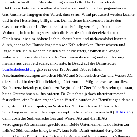
mit unterschiedlicher Akzentuierung entwickelte. Die Befürworter der
Elektrizität betonten vor allem die Sauberkeit und Sicherheit gegenüber dem
Gas. Gas hatte hingegen den Vorteil, dass es auf Vorrat produziert werden konnte
und in der Herstellung billiger war. Der moderne Elektromotor hatte den
Gasmotor Mitte der 1920er Jahre fast vollständig verdrängt. Auch in der
Wohnungsbeleuchtung setzte sich die Elektrizität mit der elektrischen
Glühlampe, die eine höhere Lichtausbeute hatte und rückstandsfrei brannte,
durch, ebenso bei Haushaltsgeräten wie Kühlschränken, Brennscheren und
Bügeleisen. Beim Kochen hielten sich beide Energieformen die Waage,
während der Strom das Gas bei der Warmwasserbereitung und der Heizung
niemals aus dem Feld schlagen konnte. In Bezug auf die Darmstädter
Straßenbeleuchtung
gab es in den 1950er und 1960er Jahren
Auseinandersetzungen zwischen HEAG und Südhessischer Gas und Wasser AG,
die zum Teil in der Öffentlichkeit geführt wurden. Möglicherweise, um diese
Konkurrenz beizulegen, fanden zu Beginn der 1970er Jahre Bestrebungen statt,
beide Unternehmen zu fusionieren. Da Gutachten jedoch übereinstimmend
feststellten, eine Fusion ergebe keine Vorteile, wurden die Bemühungen damals
eingestellt. 30 Jahre später, im September 2003 wurden im Rahmen der
Schaffung einer neuen Holding-Konzeption für die Stadtwirtschaft (
HEAG AG
)
dann doch die Südhessische Gas und Wasser AG und die HEAG
Versorgungs AG zusammengeschlossen. Beide Unternehmen fusionierten zur
„HEAG Südhessische Energie AG“, kurz HSE. Damit entstand der größte
eigenständige Dienstleister für Energie, Wasser und Entsorgung in Südhessen,