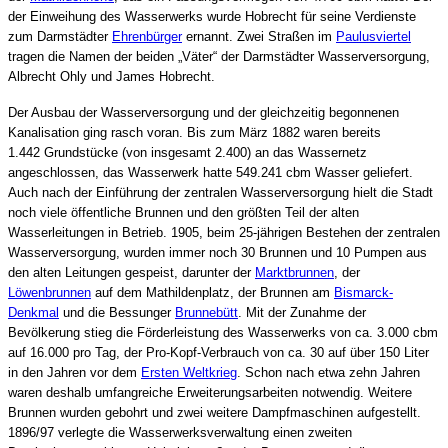
der Einweihung des Wasserwerks wurde Hobrecht für seine Verdienste
zum Darmstädter
Ehrenbürger
ernannt. Zwei Straßen im
Paulusviertel
tragen die Namen der beiden „Väter“ der Darmstädter Wasserversorgung,
Albrecht Ohly und James Hobrecht.
Der Ausbau der Wasserversorgung und der gleichzeitig begonnenen
Kanalisation ging rasch voran. Bis zum März 1882 waren bereits
1.442 Grundstücke (von insgesamt 2.400) an das Wassernetz
angeschlossen, das Wasserwerk hatte 549.241 cbm Wasser geliefert.
Auch nach der Einführung der zentralen Wasserversorgung hielt die Stadt
noch viele öffentliche Brunnen und den größten Teil der alten
Wasserleitungen in Betrieb. 1905, beim 25-jährigen Bestehen der zentralen
Wasserversorgung, wurden immer noch 30 Brunnen und 10 Pumpen aus
den alten Leitungen gespeist, darunter der
Marktbrunnen
, der
Löwenbrunnen
auf dem Mathildenplatz, der Brunnen am
Bismarck-
Denkmal
und die Bessunger
Brunnebütt
. Mit der Zunahme der
Bevölkerung stieg die Förderleistung des Wasserwerks von ca. 3.000 cbm
auf 16.000 pro Tag, der Pro-Kopf-Verbrauch von ca. 30 auf über 150 Liter
in den Jahren vor dem
Ersten Weltkrieg
. Schon nach etwa zehn Jahren
waren deshalb umfangreiche Erweiterungsarbeiten notwendig. Weitere
Brunnen wurden gebohrt und zwei weitere Dampfmaschinen aufgestellt.
1896/97 verlegte die Wasserwerksverwaltung einen zweiten