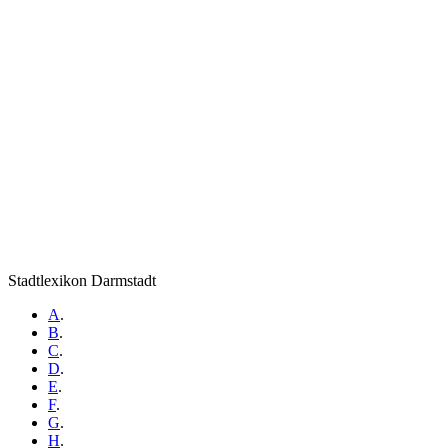
Stadtlexikon Darmstadt
A
.
B
.
C
.
D
.
E
.
F
.
G
.
H
.