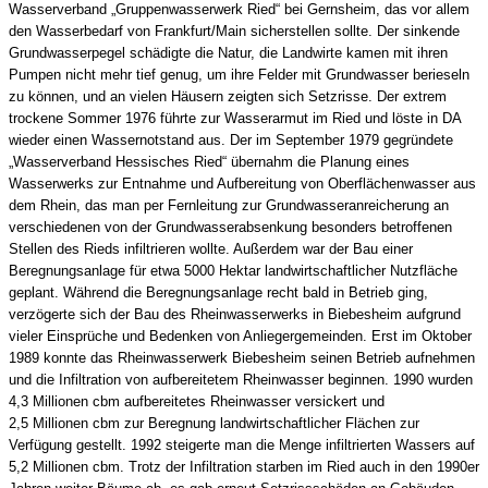
Wasserverband „Gruppenwasserwerk Ried“ bei Gernsheim, das vor allem
den Wasserbedarf von Frankfurt/Main sicherstellen sollte. Der sinkende
Grundwasserpegel schädigte die Natur, die Landwirte kamen mit ihren
Pumpen nicht mehr tief genug, um ihre Felder mit Grundwasser berieseln
zu können, und an vielen Häusern zeigten sich Setzrisse. Der extrem
trockene Sommer 1976 führte zur Wasserarmut im Ried und löste in DA
wieder einen Wassernotstand aus. Der im September 1979 gegründete
„Wasserverband Hessisches Ried“ übernahm die Planung eines
Wasserwerks zur Entnahme und Aufbereitung von Oberflächenwasser aus
dem Rhein, das man per Fernleitung zur Grundwasseranreicherung an
verschiedenen von der Grundwasserabsenkung besonders betroffenen
Stellen des Rieds infiltrieren wollte. Außerdem war der Bau einer
Beregnungsanlage für etwa 5000 Hektar landwirtschaftlicher Nutzfläche
geplant. Während die Beregnungsanlage recht bald in Betrieb ging,
verzögerte sich der Bau des Rheinwasserwerks in Biebesheim aufgrund
vieler Einsprüche und Bedenken von Anliegergemeinden. Erst im Oktober
1989 konnte das Rheinwasserwerk Biebesheim seinen Betrieb aufnehmen
und die Infiltration von aufbereitetem Rheinwasser beginnen. 1990 wurden
4,3 Millionen cbm aufbereitetes Rheinwasser versickert und
2,5 Millionen cbm zur Beregnung landwirtschaftlicher Flächen zur
Verfügung gestellt. 1992 steigerte man die Menge infiltrierten Wassers auf
5,2 Millionen cbm. Trotz der Infiltration starben im Ried auch in den 1990er