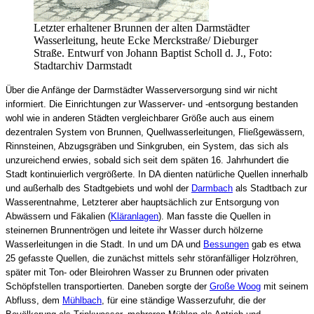
Letzter erhaltener Brunnen der alten Darmstädter
Wasserleitung, heute Ecke Merckstraße/ Dieburger
Straße. Entwurf von Johann Baptist Scholl d. J., Foto:
Stadtarchiv Darmstadt
Über die Anfänge der Darmstädter Wasserversorgung sind wir nicht
informiert. Die Einrichtungen zur Wasserver- und -entsorgung bestanden
wohl wie in anderen Städten vergleichbarer Größe auch aus einem
dezentralen System von Brunnen, Quellwasserleitungen, Fließgewässern,
Rinnsteinen, Abzugsgräben und Sinkgruben, ein System, das sich als
unzureichend erwies, sobald sich seit dem späten 16. Jahrhundert die
Stadt kontinuierlich vergrößerte. In DA dienten natürliche Quellen innerhalb
und außerhalb des Stadtgebiets und wohl der
Darmbach
als Stadtbach zur
Wasserentnahme, Letzterer aber hauptsächlich zur Entsorgung von
Abwässern und Fäkalien (
Kläranlagen
). Man fasste die Quellen in
steinernen Brunnentrögen und leitete ihr Wasser durch hölzerne
Wasserleitungen in die Stadt. In und um DA und
Bessungen
gab es etwa
25 gefasste Quellen, die zunächst mittels sehr störanfälliger Holzröhren,
später mit Ton- oder Bleirohren Wasser zu Brunnen oder privaten
Schöpfstellen transportierten. Daneben sorgte der
Große Woog
mit seinem
Abfluss, dem
Mühlbach
, für eine ständige Wasserzufuhr, die der