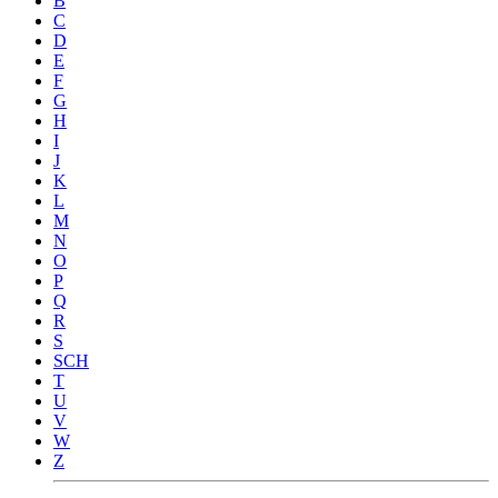
B
C
D
E
F
G
H
I
J
K
L
M
N
O
P
Q
R
S
SCH
T
U
V
W
Z