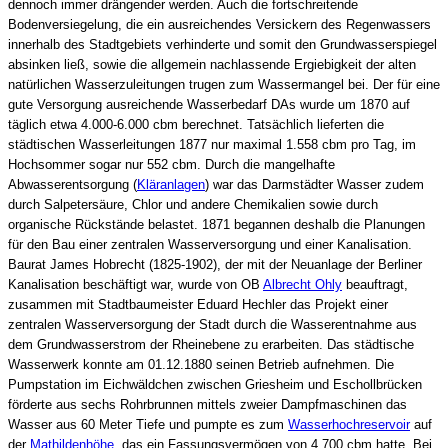
dennoch immer drängender werden. Auch die fortschreitende
Bodenversiegelung, die ein ausreichendes Versickern des Regenwassers
innerhalb des Stadtgebiets verhinderte und somit den Grundwasserspiegel
absinken ließ, sowie die allgemein nachlassende Ergiebigkeit der alten
natürlichen Wasserzuleitungen trugen zum Wassermangel bei. Der für eine
gute Versorgung ausreichende Wasserbedarf DAs wurde um 1870 auf
täglich etwa 4.000-6.000 cbm berechnet. Tatsächlich lieferten die
städtischen Wasserleitungen 1877 nur maximal 1.558 cbm pro Tag, im
Hochsommer sogar nur 552 cbm. Durch die mangelhafte
Abwasserentsorgung (
Kläranlagen
) war das Darmstädter Wasser zudem
durch Salpetersäure, Chlor und andere Chemikalien sowie durch
organische Rückstände belastet. 1871 begannen deshalb die Planungen
für den Bau einer zentralen Wasserversorgung und einer Kanalisation.
Baurat James Hobrecht (1825-1902), der mit der Neuanlage der Berliner
Kanalisation beschäftigt war, wurde von OB
Albrecht Ohly
beauftragt,
zusammen mit Stadtbaumeister Eduard Hechler das Projekt einer
zentralen Wasserversorgung der Stadt durch die Wasserentnahme aus
dem Grundwasserstrom der Rheinebene zu erarbeiten. Das städtische
Wasserwerk konnte am 01.12.1880 seinen Betrieb aufnehmen. Die
Pumpstation im Eichwäldchen zwischen Griesheim und Eschollbrücken
förderte aus sechs Rohrbrunnen mittels zweier Dampfmaschinen das
Wasser aus 60 Meter Tiefe und pumpte es zum
Wasserhochreservoir
auf
der
Mathildenhöhe
, das ein Fassungsvermögen von 4.700 cbm hatte. Bei