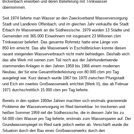
Bickenbach erworben und deren Belieferung mit Trinkwasser
übernommen.
Seit 1974 lieferte man Wasser an den Zweckverband Wasserversorgung
Stadt und Landkreis Offenbach, und im gleichen Jahr verkaufte die Stadt
Erbach ihr Wasserwerk an die Südhessische. 1979 wurden 13 Städte und
Gemeinden mit 365.000 Einwohnern mit insgesamt 23 Millionen cbm
Trinkwasser beliefert. Das gesamte Rohrnetz hatte eine Länge von
850 km erreicht. Das alte Wasserwerk in Eschollbrücken konnte diesen
rasant steigenden Wasserverbrauch nicht mehr befriedigen. Deshalb wich
das alte Werk mit seinen zum Teil noch aus der Jahrhundertwende
stammenden Anlagen in den Jahren 1959 bis 1966 einem modernen
Neubau, der für eine Gesamtförderleistung von 80.000 cbm pro Tag
ausgelegt war. Kurz danach wurde 1967 bis 1970 zwischen Pfungstadt
und Eich ein zweites Großwasserwerk errichtet (Werk II), das ab Februar
1971 durchschnittlich 15.000 cbm pro Tag lieferte.
Bereits in den späten 1950er Jahren machten sich erstmals gravierende
Probleme der Wasserversorgung im Ried bemerkbar. Im trockenen und
heißen Sommer 1959 rief die Südhessische, die in diesem Jahr bis zu
54.000 cbm Wasser pro Tag lieferte, erstmals zum Wassersparen auf. Der
Grundwasserspiegel im Ried sank jedoch weiter ab. Verschärft wurde die
Situation durch den Bau eines Großwasserwerks durch den