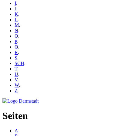
I
.
J
.
K
.
L
.
M
.
N
.
O
.
P
.
Q
.
R
.
S
.
SCH
.
T
.
U
.
V
.
W
.
Z
.
Seiten
A