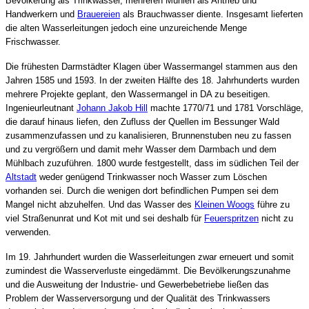
Bevölkerung als Trinkwasser, mehreren Mühlen als Antrieb und
Handwerkern und
Brauereien
als Brauchwasser diente. Insgesamt lieferten
die alten Wasserleitungen jedoch eine unzureichende Menge
Frischwasser.
Die frühesten Darmstädter Klagen über Wassermangel stammen aus den
Jahren 1585 und 1593. In der zweiten Hälfte des 18. Jahrhunderts wurden
mehrere Projekte geplant, den Wassermangel in DA zu beseitigen.
Ingenieurleutnant
Johann Jakob Hill
machte 1770/71 und 1781 Vorschläge,
die darauf hinaus liefen, den Zufluss der Quellen im Bessunger Wald
zusammenzufassen und zu kanalisieren, Brunnenstuben neu zu fassen
und zu vergrößern und damit mehr Wasser dem Darmbach und dem
Mühlbach zuzuführen. 1800 wurde festgestellt, dass im südlichen Teil der
Altstadt
weder genügend Trinkwasser noch Wasser zum Löschen
vorhanden sei. Durch die wenigen dort befindlichen Pumpen sei dem
Mangel nicht abzuhelfen. Und das Wasser des
Kleinen Woogs
führe zu
viel Straßenunrat und Kot mit und sei deshalb für
Feuerspritzen
nicht zu
verwenden.
Im 19. Jahrhundert wurden die Wasserleitungen zwar erneuert und somit
zumindest die Wasserverluste eingedämmt. Die Bevölkerungszunahme
und die Ausweitung der Industrie- und Gewerbebetriebe ließen das
Problem der Wasserversorgung und der Qualität des Trinkwassers