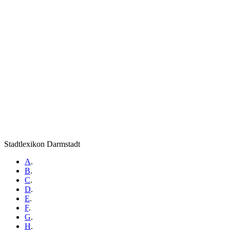
Stadtlexikon Darmstadt
A
.
B
.
C
.
D
.
E
.
F
.
G
.
H
.