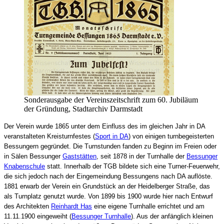
Sonderausgabe der Vereinszeitschrift zum 60. Jubiläum
der Gründung, Stadtarchiv Darmstadt
Der Verein wurde 1865 unter dem Einfluss des im gleichen Jahr in DA
veranstalteten Kreisturnfestes (
Sport in DA
) von einigen turnbegeisterten
Bessungern gegründet. Die Turnstunden fanden zu Beginn im Freien oder
in Sälen Bessunger
Gaststätten
, seit 1878 in der Turnhalle der
Bessunger
Knabenschule
statt. Innerhalb der TGB bildete sich eine Turner-Feuerwehr,
die sich jedoch nach der Eingemeindung Bessungens nach DA auflöste.
1881 erwarb der Verein ein Grundstück an der Heidelberger Straße, das
als Turnplatz genutzt wurde. Von 1899 bis 1900 wurde hier nach Entwurf
des Architekten
Reinhardt Has
eine eigene Turnhalle errichtet und am
11.11.1900 eingeweiht (
Bessunger Turnhalle
). Aus der anfänglich kleinen