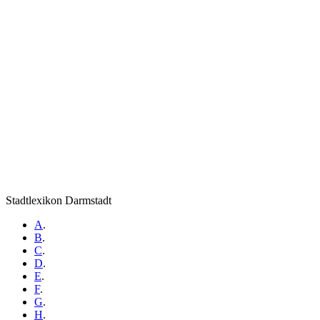
Stadtlexikon Darmstadt
A
.
B
.
C
.
D
.
E
.
F
.
G
.
H
.