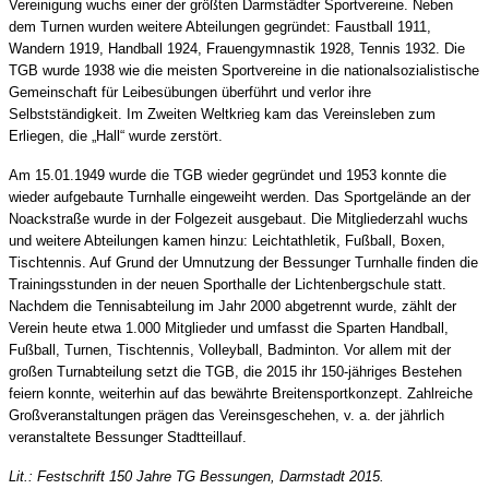
Vereinigung wuchs einer der größten Darmstädter Sportvereine. Neben
dem Turnen wurden weitere Abteilungen gegründet: Faustball 1911,
Wandern 1919, Handball 1924, Frauengymnastik 1928, Tennis 1932. Die
TGB wurde 1938 wie die meisten Sportvereine in die nationalsozialistische
Gemeinschaft für Leibesübungen überführt und verlor ihre
Selbstständigkeit. Im Zweiten Weltkrieg kam das Vereinsleben zum
Erliegen, die „Hall“ wurde zerstört.
Am 15.01.1949 wurde die TGB wieder gegründet und 1953 konnte die
wieder aufgebaute Turnhalle eingeweiht werden. Das Sportgelände an der
Noackstraße wurde in der Folgezeit ausgebaut. Die Mitgliederzahl wuchs
und weitere Abteilungen kamen hinzu: Leichtathletik, Fußball, Boxen,
Tischtennis. Auf Grund der Umnutzung der Bessunger Turnhalle finden die
Trainingsstunden in der neuen Sporthalle der Lichtenbergschule statt.
Nachdem die Tennisabteilung im Jahr 2000 abgetrennt wurde, zählt der
Verein heute etwa 1.000 Mitglieder und umfasst die Sparten Handball,
Fußball, Turnen, Tischtennis, Volleyball, Badminton. Vor allem mit der
großen Turnabteilung setzt die TGB, die 2015 ihr 150-jähriges Bestehen
feiern konnte, weiterhin auf das bewährte Breitensportkonzept. Zahlreiche
Großveranstaltungen prägen das Vereinsgeschehen, v. a. der jährlich
veranstaltete Bessunger Stadtteillauf.
Lit.: Festschrift 150 Jahre TG Bessungen, Darmstadt 2015.