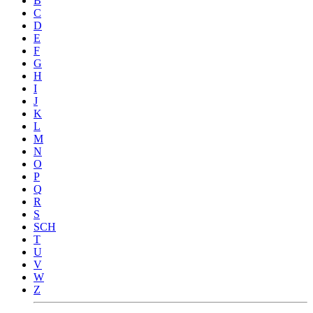
B
C
D
E
F
G
H
I
J
K
L
M
N
O
P
Q
R
S
SCH
T
U
V
W
Z