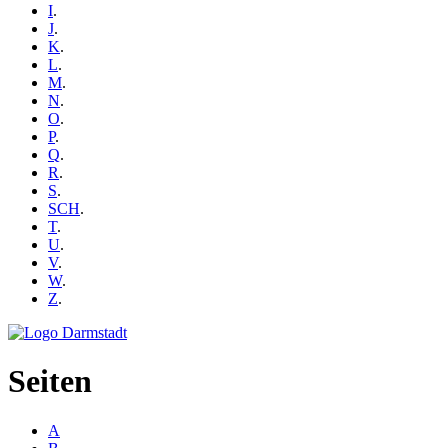
I
.
J
.
K
.
L
.
M
.
N
.
O
.
P
.
Q
.
R
.
S
.
SCH
.
T
.
U
.
V
.
W
.
Z
.
Seiten
A