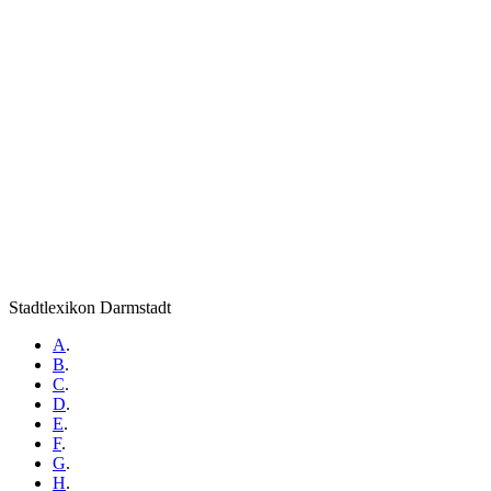
Stadtlexikon Darmstadt
A
.
B
.
C
.
D
.
E
.
F
.
G
.
H
.