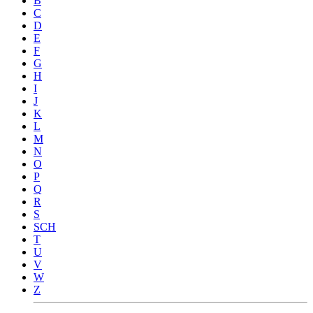
B
C
D
E
F
G
H
I
J
K
L
M
N
O
P
Q
R
S
SCH
T
U
V
W
Z