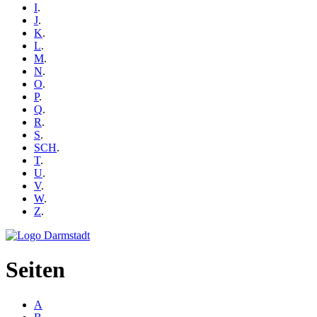
I
.
J
.
K
.
L
.
M
.
N
.
O
.
P
.
Q
.
R
.
S
.
SCH
.
T
.
U
.
V
.
W
.
Z
.
Seiten
A