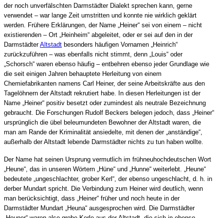
der noch unverfälschten Darmstädter Dialekt sprechen kann, gerne
verwendet – war lange Zeit umstritten und konnte nie wirklich geklärt
werden. Frühere Erklärungen, der Name „Heiner“ sei von einem – nicht
existierenden – Ort „Heinheim“ abgeleitet, oder er sei auf den in der
Darmstädter
Altstadt
besonders häufigen Vornamen „Heinrich“
zurückzuführen – was ebenfalls nicht stimmt, denn „Louis“ oder
„Schorsch“ waren ebenso häufig – entbehren ebenso jeder Grundlage wie
die seit einigen Jahren behauptete Herleitung von einem
Chemiefabrikanten namens Carl Heiner, der seine Arbeitskräfte aus den
Tagelöhnern der Altstadt rekrutiert habe. In diesen Herleitungen ist der
Name „Heiner“ positiv besetzt oder zumindest als neutrale Bezeichnung
gebraucht. Die Forschungen Rudolf Beckers belegen jedoch, dass „Heiner“
ursprünglich die übel beleumundeten Bewohner der Altstadt waren, die
man am Rande der Kriminalität ansiedelte, mit denen der „anständige“,
außerhalb der Altstadt lebende Darmstädter nichts zu tun haben wollte.
Der Name hat seinen Ursprung vermutlich im frühneuhochdeutschen Wort
„Heune“, das in unseren Wörtern „Hüne“ und „Hunne“ weiterlebt. „Heune“
bedeutete „ungeschlachter, grober Kerl“, der ebenso ungeschlacht, d. h. in
derber Mundart spricht. Die Verbindung zum Heiner wird deutlich, wenn
man berücksichtigt, dass „Heiner“ früher und noch heute in der
Darmstädter Mundart „Heuna“ ausgesprochen wird. Die Darmstädter
„Heuner“ waren also grobe Kerle aus der Altstadt, die sich in ebenso