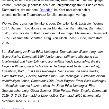
darstellt, lacht und applaudiert begeistert, wenn man ihm so den Spiegel
vorhält. Niebergall jedenfalls schuf die Integrationsgestalt für den echten
Darmstädter, der mit dem „
Datterich
“ im Kopf über einen schier
unerschöpflichen Zitatenschatz für alle Lebenslagen verfügt.
Werke: Des Burschen Heimkehr, oder: Der tolle Hund. Lustspiel, Worms
1837; Datterich. Localposse, in der Mundart der Darmstädter, Darmstadt
1841; Faksimile durch Karl Esselborn mit wichtigen Materialien, Darmstadt
1925; Gesammelte Schriften. Hrsg. von Ulrich Joost, 2 Bde, Darmstadt
2015.
Lit.: Einleitung zu Ernst Elias Niebergall: Dramatische Werke, hrsg. von
Georg Fuchs, Darmstadt 1894 (erste, durch raffinierte Mischung von
Quellenzitat und freier Erfindung arg verfälschende Biographie, die die
folgende Wirkungsgeschichte bis in die Gegenwart bestimmen sollte);
Esselborn, Karl: Ernst Elias Niebergall. Sein Leben und seine Werke,
Darmstadt 1922, Becker, Rudolf: Ernst Elias Niebergall. Bilder aus einem
unauffälligen Leben, Darmstadt 1998; Peter Engels: Ernst Elias Niebergall
– Überblick über ein kurzes Leben. In: Ernst Elias Niebergall. Eine
Spurensuche, hrsg. Gösta Gantner, Silke Peters, Peter Engels, Darmstadt
2015, S. 8-33;
Darmstädter Ehrengräber, Darmstadt 2016 (Darmstädter
.
Schriften 105), S. 161-163