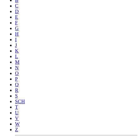
B
C
D
E
F
G
H
I
J
K
L
M
N
O
P
Q
R
S
SCH
T
U
V
W
Z