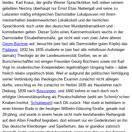
beides. Karl Kraus, der große Wiener Sprachkritiker, ließ neben seinem
geliebten Nestroy überhaupt nur Ernst Elias Niebergall und seine zu
Lebzeiten mäßig erfolgreichen Darmstädter Lokalpossen mit ihrem
meisterhaften biedermeierlichen Lokalkolorit und der herrlichen
Sprachkomik noch unter den deutschen Mundartdramatikern und -
komödianten gelten. Dieser Sohn eines Kammermusikers wuchs in der
Darmstädter Elisabethenstraße, gar nicht weit vom zwei Jahre älteren
Georg Büchner
auf, besuchte (wie fast alle Darmstädter guten Köpfe) das
Pädagog
; 1832 bis 1835 studierte er (wie fast alle mittellosen Aufsteiger
damals) Theologie an der Landesuniversität Gießen, wo er als
Burschenschaftler mit einigen Freunden Georg Büchners sowie mit Karl
Vogt im studentischen Kneipenleben regelmäßigen Umgang hatte – dabei
freilich relativ unpolitisch blieb. Weil er aufgrund der politischen Verfolgung
seiner Verbindung das theologische Examen zunächst nicht ablegen
durfte, verschlug es ihn zunächst im Herbst 1835 als Hauslehrer nach
Dieburg, 1839 nach
Bessungen
, und 1840 kehrte er nach doch noch
erfolgter Universitätsprüfung als Privatschullehrer (wohl am Schmitz’schen
Knaben-Institut,
Schulwesen
) nach DA zurück. Hier starb er bettelarm in
einer kleinen Bude in der heutigen Wilhelm-Glässing-Straße, gerade mal
28-jährig, und wurde in einem heute nicht mehr bestehenden Reihengrab
auf dem Alten Friedhof begraben, dort erinnert nur ein Gedenkstein an ihn.
Das deutsche Kleinbürger- und Spießertum, das er grandios satirisch