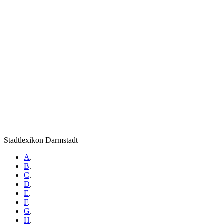
Stadtlexikon Darmstadt
A
.
B
.
C
.
D
.
E
.
F
.
G
.
H
.