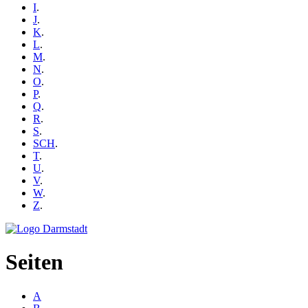
I
.
J
.
K
.
L
.
M
.
N
.
O
.
P
.
Q
.
R
.
S
.
SCH
.
T
.
U
.
V
.
W
.
Z
.
Seiten
A