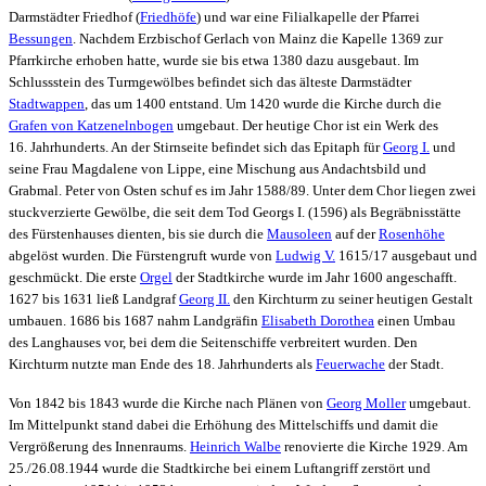
Darmstädter Friedhof (
Friedhöfe
) und war eine Filialkapelle der Pfarrei
Bessungen
. Nachdem Erzbischof Gerlach von Mainz die Kapelle 1369 zur
Pfarrkirche erhoben hatte, wurde sie bis etwa 1380 dazu ausgebaut. Im
Schlussstein des Turmgewölbes befindet sich das älteste Darmstädter
Stadtwappen
, das um 1400 entstand. Um 1420 wurde die Kirche durch die
Grafen von Katzenelnbogen
umgebaut. Der heutige Chor ist ein Werk des
16. Jahrhunderts. An der Stirnseite befindet sich das Epitaph für
Georg I.
und
seine Frau Magdalene von Lippe, eine Mischung aus Andachtsbild und
Grabmal. Peter von Osten schuf es im Jahr 1588/89. Unter dem Chor liegen zwei
stuckverzierte Gewölbe, die seit dem Tod Georgs I. (1596) als Begräbnisstätte
des Fürstenhauses dienten, bis sie durch die
Mausoleen
auf der
Rosenhöhe
abgelöst wurden. Die Fürstengruft wurde von
Ludwig V.
1615/17 ausgebaut und
geschmückt. Die erste
Orgel
der Stadtkirche wurde im Jahr 1600 angeschafft.
1627 bis 1631 ließ Landgraf
Georg II.
den Kirchturm zu seiner heutigen Gestalt
umbauen. 1686 bis 1687 nahm Landgräfin
Elisabeth Dorothea
einen Umbau
des Langhauses vor, bei dem die Seitenschiffe verbreitert wurden. Den
Kirchturm nutzte man Ende des 18. Jahrhunderts als
Feuerwache
der Stadt.
Von 1842 bis 1843 wurde die Kirche nach Plänen von
Georg Moller
umgebaut.
Im Mittelpunkt stand dabei die Erhöhung des Mittelschiffs und damit die
Vergrößerung des Innenraums.
Heinrich Walbe
renovierte die Kirche 1929. Am
25./26.08.1944 wurde die Stadtkirche bei einem Luftangriff zerstört und