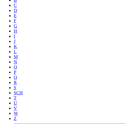
B
C
D
E
F
G
H
I
J
K
L
M
N
O
P
Q
R
S
SCH
T
U
V
W
Z