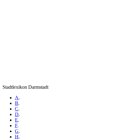
Stadtlexikon Darmstadt
A
.
B
.
C
.
D
.
E
.
F
.
G
.
H
.