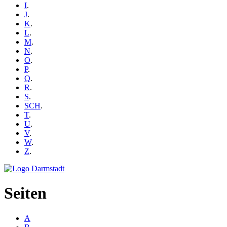
I
.
J
.
K
.
L
.
M
.
N
.
O
.
P
.
Q
.
R
.
S
.
SCH
.
T
.
U
.
V
.
W
.
Z
.
Seiten
A