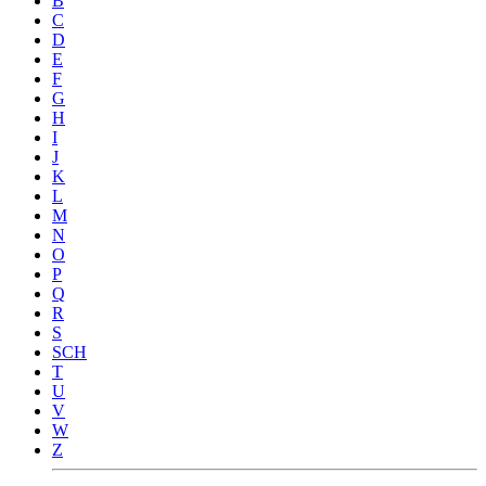
B
C
D
E
F
G
H
I
J
K
L
M
N
O
P
Q
R
S
SCH
T
U
V
W
Z