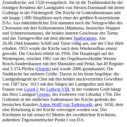
Zentralkirche, seit 1526 evangelisch. Sie ist die Traditionskirche der
einstigen Residenz der Landgrafen von Hessen-Darmstadt mit deren
Grablege in der Fürstengruft. Die Kirche ist Gottesdienstraum und
mit knapp 1.000 Sitzplätzen auch einer der größten Konzerträume
DAs. Aus mittelalterlicher Zeit stammen noch die Netzgewölbe des
Chorraums mit drei Schlusssteinen (Madonna, hessisches Wappen
und Schmerzensmann), die beiden unteren Geschosse des Turms
und das Turmgewölbe mit dem ältesten
Stadtwappen
. Am
26.08.1944 brannten Schiff und Turm völlig aus, nur der Chor blieb
erhalten. 1953 wurde die Kirche nach dem Wiederaufbau erneut
geweiht. Die Glocken erhielt sie 1956. Die Hauptorgel auf der
Westempore, errichtet 1961 von der Orgelbauwerkstätte Werner
Bosch-Sandershausen mit drei Manualen und Pedal, hat 49 Register
und 3.374 Pfeifen (
Orgeln
) und wurde 2006 grundsaniert. Die
Stadtkirche hat mehrere Grüfte. Davon ist bis heute begehbar: die
Landgrafengruft im Chor mit den beiden stuckverzierten Gewölben
von 1587 bzw. 1615 mit den Särgen der Landgrafen und ihrer
Frauen von
Georg I.
bis
Ludwig VIII.
In der vorderen Gruft hängt
das Herz Landgraf
Georgs
, des Eroberers von Gibraltar 1704. Der
Grabstein in der südlichen Außenmauer der Kirche gedenkt des
hessischen Kanzlers
Anton Wolff von Todenwarth
, gest. 1650, dem
eine Beisetzung in der Kirche verweigert worden war. Der
Kirchturm ist mit seinen 63 Metern der zweithöchste Kirchturm,
außerdem Trigonometrischer Punkt I von DA.