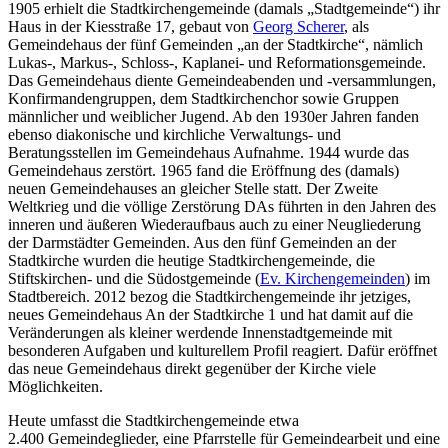
1905 erhielt die Stadtkirchengemeinde (damals „Stadtgemeinde“) ihr
Haus in der Kiesstraße 17, gebaut von
Georg Scherer
, als
Gemeindehaus der fünf Gemeinden „an der Stadtkirche“, nämlich
Lukas-, Markus-, Schloss-, Kaplanei- und Reformationsgemeinde.
Das Gemeindehaus diente Gemeindeabenden und -versammlungen,
Konfirmandengruppen, dem Stadtkirchenchor sowie Gruppen
männlicher und weiblicher Jugend. Ab den 1930er Jahren fanden
ebenso diakonische und kirchliche Verwaltungs- und
Beratungsstellen im Gemeindehaus Aufnahme. 1944 wurde das
Gemeindehaus zerstört. 1965 fand die Eröffnung des (damals)
neuen Gemeindehauses an gleicher Stelle statt. Der Zweite
Weltkrieg und die völlige Zerstörung DAs führten in den Jahren des
inneren und äußeren Wiederaufbaus auch zu einer Neugliederung
der Darmstädter Gemeinden. Aus den fünf Gemeinden an der
Stadtkirche wurden die heutige Stadtkirchengemeinde, die
Stiftskirchen- und die Südostgemeinde (
Ev. Kirchengemeinden
) im
Stadtbereich. 2012 bezog die Stadtkirchengemeinde ihr jetziges,
neues Gemeindehaus An der Stadtkirche 1 und hat damit auf die
Veränderungen als kleiner werdende Innenstadtgemeinde mit
besonderen Aufgaben und kulturellem Profil reagiert. Dafür eröffnet
das neue Gemeindehaus direkt gegenüber der Kirche viele
Möglichkeiten.
Heute umfasst die Stadtkirchengemeinde etwa
2.400 Gemeindeglieder, eine Pfarrstelle für Gemeindearbeit und eine