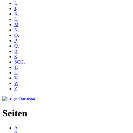
I
.
J
.
K
.
L
.
M
.
N
.
O
.
P
.
Q
.
R
.
S
.
SCH
.
T
.
U
.
V
.
W
.
Z
.
Seiten
A