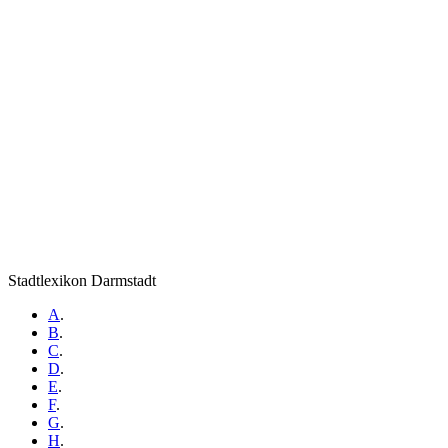
Stadtlexikon Darmstadt
A
.
B
.
C
.
D
.
E
.
F
.
G
.
H
.