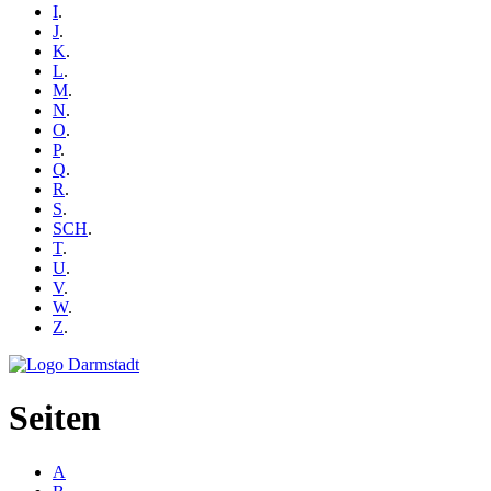
I
.
J
.
K
.
L
.
M
.
N
.
O
.
P
.
Q
.
R
.
S
.
SCH
.
T
.
U
.
V
.
W
.
Z
.
Seiten
A