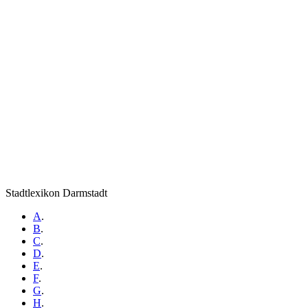
Stadtlexikon Darmstadt
A
.
B
.
C
.
D
.
E
.
F
.
G
.
H
.