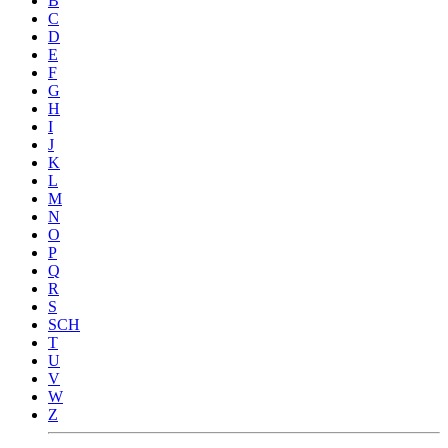
B
C
D
E
F
G
H
I
J
K
L
M
N
O
P
Q
R
S
SCH
T
U
V
W
Z