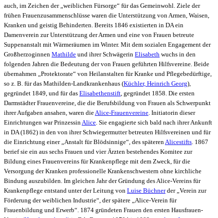
auch, im Zeichen der „weiblichen Fürsorge“ für das Gemeinwohl. Ziele der
frühen Frauenzusammenschlüsse waren die Unterstützung von Armen, Waisen,
Kranken und geistig Behinderten. Bereits 1846 existierten in DA ein
Damenverein zur Unterstützung der Armen und eine von Frauen betreute
Suppenanstalt mit Wärmeräumen im Winter. Mit dem sozialen Engagement der
Großherzoginnen
Mathilde
und ihrer Schwägerin
Elisabeth
wuchs in den
folgenden Jahren die Bedeutung der von Frauen geführten Hilfsvereine. Beide
übernahmen „Protektorate“ von Heilanstalten für Kranke und Pflegebedürftige,
so z. B. für das Mathilden-Landkrankenhaus (
Küchler, Heinrich Georg
),
gegründet 1849, und für das
Elisabethenstift
, gegründet 1858.
Die ersten
Darmstädter
Frauenvereine
, die die Berufsbildung von Frauen als Schwerpunkt
ihrer Aufgaben ansahen, waren die
Alice-Frauenvereine
. Initiatorin dieser
Einrichtungen war Prinzessin
Alice
. Sie engagierte sich bald nach ihrer Ankunft
in DA (1862) in den von ihrer Schwiegermutter betreuten Hilfsvereinen und für
die Einrichtung einer „Anstalt für Blödsinnige“, des späteren
Alicestifts
. 1867
berief sie ein aus sechs Frauen und vier Ärzten bestehendes Komitee zur
Bildung eines
Frauenverein
s für Krankenpflege mit dem Zweck, für die
Versorgung der Kranken professionelle Krankenschwestern ohne kirchliche
Bindung auszubilden. Im gleichen Jahr der Gründung des Alice-Vereins für
Krankenpflege entstand unter der Leitung von
Luise Büchner
der „Verein zur
Förderung der weiblichen Industrie“, der spätere „Alice-Verein für
Frauenbildung und Erwerb“.
1874 gründeten Frauen den ersten Hausfrauen-