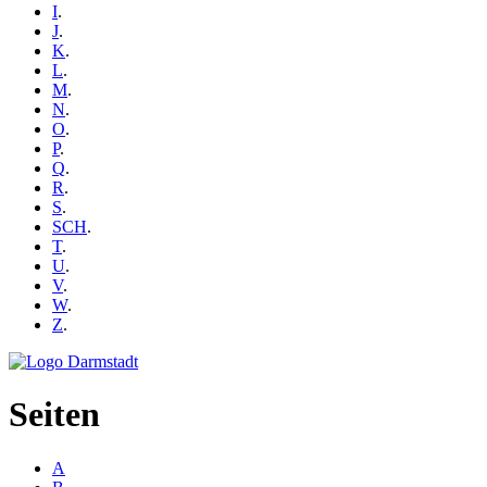
I
.
J
.
K
.
L
.
M
.
N
.
O
.
P
.
Q
.
R
.
S
.
SCH
.
T
.
U
.
V
.
W
.
Z
.
Seiten
A