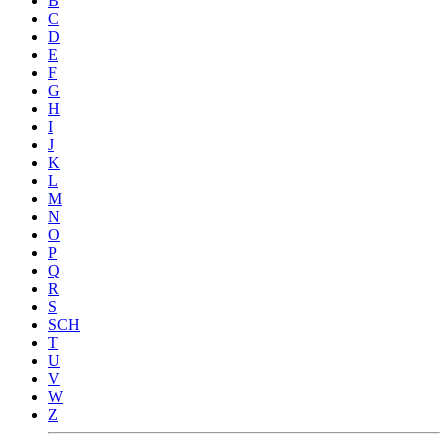
B
C
D
E
F
G
H
I
J
K
L
M
N
O
P
Q
R
S
SCH
T
U
V
W
Z