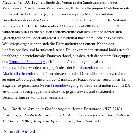
Mädchen“ in DA. 1924 eröffnete der Verein in der Sandstrasse ein neues
Vereinsheim. Zweck dieses Vereins war es, Hilfe für alle jungen Mädchen in
rat-
und schutzbedürftiger Lage, v. a. für reisende junge Mädchen auf den
Bahnhöfen oder in den Seehäfen und auf den Schiffen zu bieten. Der Verband
verfügte in den 1910er Jahren über 33 Landes- und 200 Lokalvereine.
1933
wurden auch in DA die meisten Frauenvereine von den Nationalsozialisten
„gleichgeschaltet“ oder aufgelöst.
Unmittelbar nach dem Ende des Zweiten
Weltkriegs organisierten sich die Darmstädterinnen erneut. Neben den
konfessionellen und berufsständischen Frauenverbänden entstand bald ein sich
unabhängig bezeichnender Frauenverband, aus dem sich die spätere Ortsgruppe
des
Deutschen Frauenrings
gebildet hat. Auch einige der „alten“
Frauenverbände wurden neu gegründet: der
Hausfrauenbund
oder der
Akademikerinnenbund
. 1949 schlossen sich die Darmstädter Frauenverbände
zu einer „Arbeitsgemeinschaft der Darmstädter Frauenvereine“ zusammen. Im
Zuge der so genannten Neuen
Frauenbewegung
ab 1968 entstanden auch in DA
autonome Frauengruppen, die sich v. a. gegen Gewalt und strukturelle
Benachteiligung von Frauen einsetzten.
Lit.:
Die Alice-Vereine im Großherzogtum Hessen-Darmstadt (1867-1918),
Festschrift anlässlich der Gründung der Alice-Frauenvereine in Darmstadt vor
150 Jahren (1867), hrsg. von Agnes Schmidt, Darmstadt 2017.
[Schmidt, Agnes]