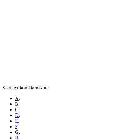
Stadtlexikon Darmstadt
A
.
B
.
C
.
D
.
E
.
F
.
G
.
H
.