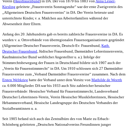
Verein (
Hausfrauenbund
) in DA. Der von 1879 bis 1883 von
Anna Lesser-
Kiesling
geleitete „Frauenverein Sonntagsruhe“ war der erste Zweigverein des
„Allgemeinen Deutschen Frauenvereins“ in DA. Der Verein betreute und
unterrichtete Kinder, v. a. Mädchen aus Arbeiterfamilien während der
Abwesenheit ihrer Eltern.
Anfang des 20. Jahrhunderts gab es bereits zahlreiche
Frauenvereine
in DA. Es
wurden v. a. Ortsverbände von überregionalen Frauenorganisationen gegründet
(Allgemeiner Deutscher Frauenverein, Deutsch-Ev. Frauenbund,
Kath.
Deutscher Frauenbund
, Jüdischer Frauenbund, Darmstädter Lehrerinnenverein,
Kaufmännischer Bund weiblicher Angestellter u. a.). Infolge der
Stimmrechtsbewegung der Frauen in Deutschland bildete sich 1907 auch der
„Verein für Frauenstimmrecht“ in DA. Um 1910 schlossen sich 27 Darmstädter
Frauenvereine
zum „Verband Darmstädter Frauenvereine“ zusammen. Nach dem
Ersten Weltkrieg
hatte der Verband unter dem Vorsitz von
Mathilde de Weerth
ca. 6.000 Mitglieder. DA war bis 1933 auch Sitz zahlreicher hessischer
Frauenverbände: Hessischer Verband für Frauenstimmrecht, Landesverband
Deutscher Lehrerinnen-Verein, Verein Hessischer Musiklehrerinnen, Hessischer
Hebammenverband, Hessische Landesgruppe des Deutschen Verbandes der
Sozialbeamtinnen u. a.
Seit 1905 befand sich auch das Zentralbüro des von Marie zu Erbach-
Schönberg geleiteten „Deutschen Nationalvereins Freundinnen junger