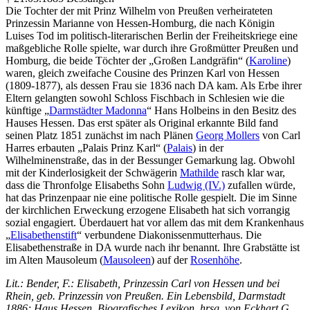
Die Tochter der mit Prinz Wilhelm von Preußen verheirateten
Prinzessin Marianne von Hessen-Homburg, die nach Königin
Luises Tod im politisch-literarischen Berlin der Freiheitskriege eine
maßgebliche Rolle spielte, war durch ihre Großmütter Preußen und
Homburg, die beide Töchter der „Großen Landgräfin“ (
Karoline
)
waren, gleich zweifache Cousine des Prinzen Karl von Hessen
(1809-1877), als dessen Frau sie 1836 nach DA kam. Als Erbe ihrer
Eltern gelangten sowohl Schloss Fischbach in Schlesien wie die
künftige „
Darmstädter Madonna
“ Hans Holbeins in den Besitz des
Hauses Hessen. Das erst später als Original erkannte Bild fand
seinen Platz 1851 zunächst im nach Plänen
Georg Mollers
von Carl
Harres erbauten „Palais Prinz Karl“ (
Palais
) in der
Wilhelminenstraße, das in der Bessunger Gemarkung lag. Obwohl
mit der Kinderlosigkeit der Schwägerin
Mathilde
rasch klar war,
dass die Thronfolge Elisabeths Sohn
Ludwig (IV.)
zufallen würde,
hat das Prinzenpaar nie eine politische Rolle gespielt. Die im Sinne
der kirchlichen Erweckung erzogene Elisabeth hat sich vorrangig
sozial engagiert. Überdauert hat vor allem das mit dem Krankenhaus
„
Elisabethenstift
“ verbundene Diakonissenmutterhaus. Die
Elisabethenstraße in DA wurde nach ihr benannt. Ihre Grabstätte ist
im Alten Mausoleum (
Mausoleen
) auf der
Rosenhöhe
.
Lit.: Bender, F.: Elisabeth, Prinzessin Carl von Hessen und bei
Rhein, geb. Prinzessin von Preußen. Ein Lebensbild, Darmstadt
1886; Haus Hessen. Biografisches Lexikon, hrsg. von Eckhart G.