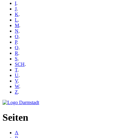
I
.
J
.
K
.
L
.
M
.
N
.
O
.
P
.
Q
.
R
.
S
.
SCH
.
T
.
U
.
V
.
W
.
Z
.
Seiten
A