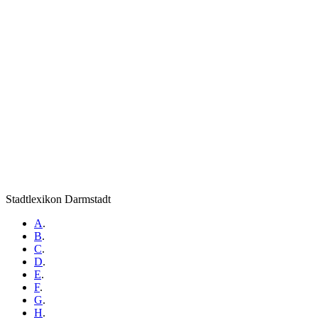
Stadtlexikon Darmstadt
A
.
B
.
C
.
D
.
E
.
F
.
G
.
H
.