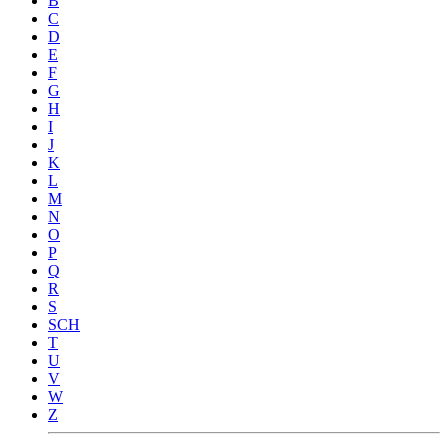
B
C
D
E
F
G
H
I
J
K
L
M
N
O
P
Q
R
S
SCH
T
U
V
W
Z