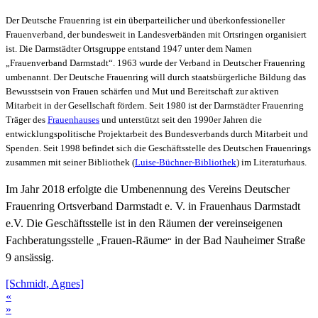
Der Deutsche Frauenring ist ein überparteilicher und überkonfessioneller
Frauenverband, der bundesweit in
L
andesverbänden mit
Ort
sringen organisiert
ist. Die Darmstädter Ortsgruppe entstand 1947 unter dem Namen
„Frauenverband Darmstadt“. 1963 wurde der Verband in Deutscher Frauenring
umbenannt. Der Deutsche Frauenring will durch staatsbürgerliche Bildung das
Bewusstsein von Frauen schärfen und Mut und Bereitschaft zur aktiven
Mitarbeit in der Gesellschaft fördern. Seit 1980 ist der Darmstädter Frauenring
Träger des
Frauenhauses
und unterstützt seit den 1990er Jahren die
entwicklungspolitische Projektarbeit des Bundesverbands durch Mitarbeit und
Spenden. Seit 1998 befindet sich die Geschäftsstelle des Deutschen Frauenrings
zusammen mit seiner Bibliothek (
Luise-Büchner-Bibliothek
) im Literaturhaus.
Im Jahr 2018 erfolgte die Umbenennung des Vereins Deutscher
Frauenring Ortsverband Darmstadt e. V. in Frauenhaus Darmstadt
e.V. Die Geschäftsstelle ist in den Räumen der vereinseigenen
Fachberatungsstelle
Frauen-Räume
in der Bad Nauheimer Straße
„
“
9 ansässig.
[Schmidt, Agnes]
«
»