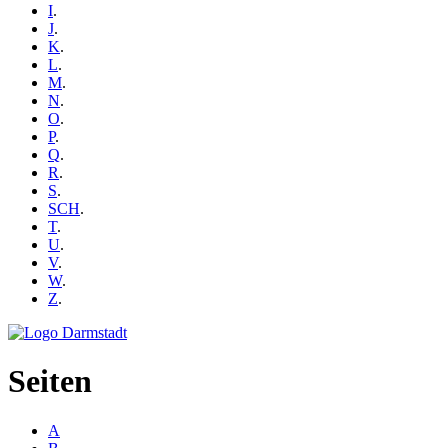
I
.
J
.
K
.
L
.
M
.
N
.
O
.
P
.
Q
.
R
.
S
.
SCH
.
T
.
U
.
V
.
W
.
Z
.
Seiten
A