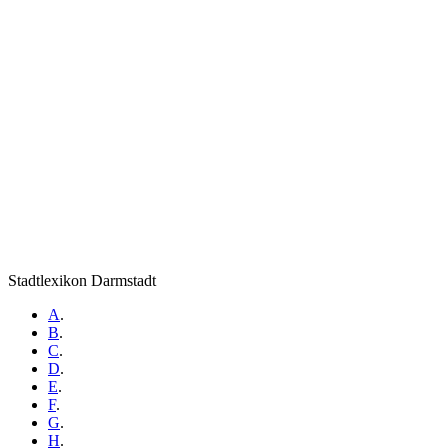
Stadtlexikon Darmstadt
A
.
B
.
C
.
D
.
E
.
F
.
G
.
H
.