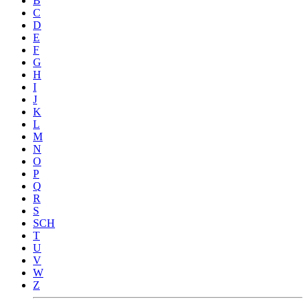
B
C
D
E
F
G
H
I
J
K
L
M
N
O
P
Q
R
S
SCH
T
U
V
W
Z