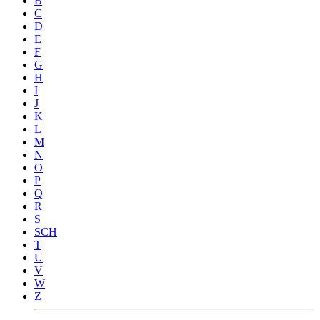
B
C
D
E
F
G
H
I
J
K
L
M
N
O
P
Q
R
S
SCH
T
U
V
W
Z