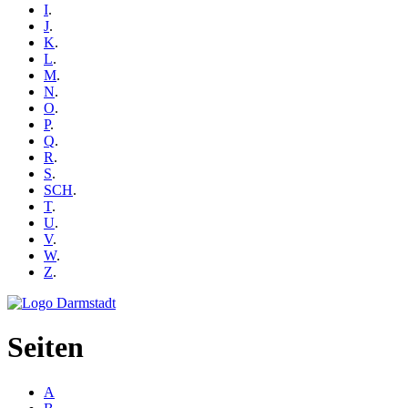
I
.
J
.
K
.
L
.
M
.
N
.
O
.
P
.
Q
.
R
.
S
.
SCH
.
T
.
U
.
V
.
W
.
Z
.
Seiten
A