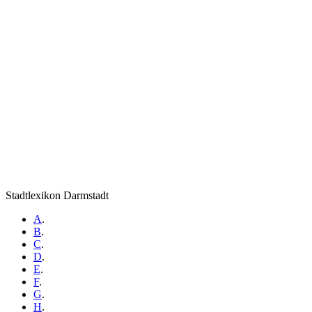
Stadtlexikon Darmstadt
A
.
B
.
C
.
D
.
E
.
F
.
G
.
H
.