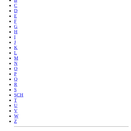
B
C
D
E
F
G
H
I
J
K
L
M
N
O
P
Q
R
S
SCH
T
U
V
W
Z