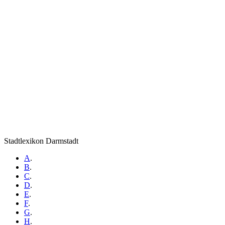
Stadtlexikon Darmstadt
A
.
B
.
C
.
D
.
E
.
F
.
G
.
H
.