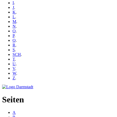
I
.
J
.
K
.
L
.
M
.
N
.
O
.
P
.
Q
.
R
.
S
.
SCH
.
T
.
U
.
V
.
W
.
Z
.
Seiten
A