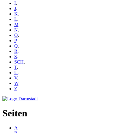
I
.
J
.
K
.
L
.
M
.
N
.
O
.
P
.
Q
.
R
.
S
.
SCH
.
T
.
U
.
V
.
W
.
Z
.
Seiten
A