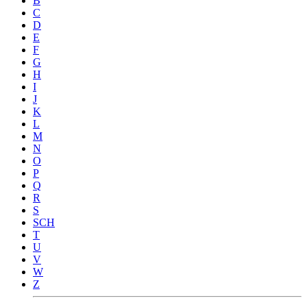
B
C
D
E
F
G
H
I
J
K
L
M
N
O
P
Q
R
S
SCH
T
U
V
W
Z