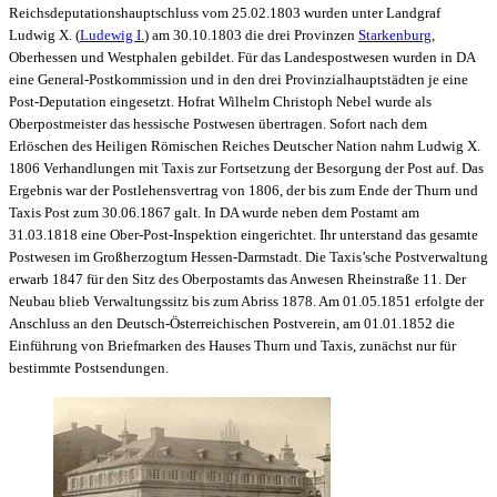
Reichsdeputationshauptschluss vom 25.02.1803 wurden unter Landgraf
Ludwig X. (
Ludewig I.
) am 30.10.1803 die drei Provinzen
Starkenburg
,
Oberhessen und Westphalen gebildet. Für das Landespostwesen wurden in DA
eine General-Postkommission und in den drei Provinzialhauptstädten je eine
Post-Deputation eingesetzt. Hofrat Wilhelm Christoph Nebel wurde als
Oberpostmeister das hessische Postwesen übertragen. Sofort nach dem
Erlöschen des Heiligen Römischen Reiches Deutscher Nation nahm Ludwig X.
1806 Verhandlungen mit Taxis zur Fortsetzung der Besorgung der Post auf. Das
Ergebnis war der Postlehensvertrag von 1806, der bis zum Ende der Thurn und
Taxis Post zum 30.06.1867 galt. In DA wurde neben dem Postamt am
31.03.1818 eine Ober-Post-Inspektion eingerichtet. Ihr unterstand das gesamte
Postwesen im Großherzogtum Hessen-Darmstadt. Die Taxis’sche Postverwaltung
erwarb 1847 für den Sitz des Oberpostamts das Anwesen Rheinstraße 11. Der
Neubau blieb Verwaltungssitz bis zum Abriss 1878. Am 01.05.1851 erfolgte der
Anschluss an den Deutsch-Österreichischen Postverein, am 01.01.1852 die
Einführung von Briefmarken des Hauses Thurn und Taxis, zunächst nur für
bestimmte Postsendungen.