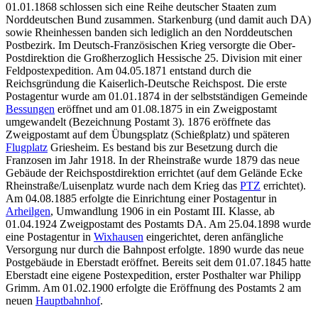
01.01.1868 schlossen sich eine Reihe deutscher Staaten zum
Norddeutschen Bund zusammen. Starkenburg (und damit auch DA)
sowie Rheinhessen banden sich lediglich an den Norddeutschen
Postbezirk. Im Deutsch-Französischen Krieg versorgte die Ober-
Postdirektion die Großherzoglich Hessische 25. Division mit einer
Feldpostexpedition. Am 04.05.1871 entstand durch die
Reichsgründung die Kaiserlich-Deutsche Reichspost. Die erste
Postagentur wurde am 01.01.1874 in der selbstständigen Gemeinde
Bessungen
eröffnet und am 01.08.1875 in ein Zweigpostamt
umgewandelt (Bezeichnung Postamt 3). 1876 eröffnete das
Zweigpostamt auf dem Übungsplatz (Schießplatz) und späteren
Flugplatz
Griesheim. Es bestand bis zur Besetzung durch die
Franzosen im Jahr 1918. In der Rheinstraße wurde 1879 das neue
Gebäude der Reichspostdirektion errichtet (auf dem Gelände Ecke
Rheinstraße/Luisenplatz wurde nach dem Krieg das
PTZ
errichtet).
Am 04.08.1885 erfolgte die Einrichtung einer Postagentur in
Arheilgen
, Umwandlung 1906 in ein Postamt III. Klasse, ab
01.04.1924 Zweigpostamt des Postamts DA. Am 25.04.1898 wurde
eine Postagentur in
Wixhausen
eingerichtet, deren anfängliche
Versorgung nur durch die Bahnpost erfolgte. 1890 wurde das neue
Postgebäude in Eberstadt eröffnet. Bereits seit dem 01.07.1845 hatte
Eberstadt eine eigene Postexpedition, erster Posthalter war Philipp
Grimm. Am 01.02.1900 erfolgte die Eröffnung des Postamts 2 am
neuen
Hauptbahnhof
.