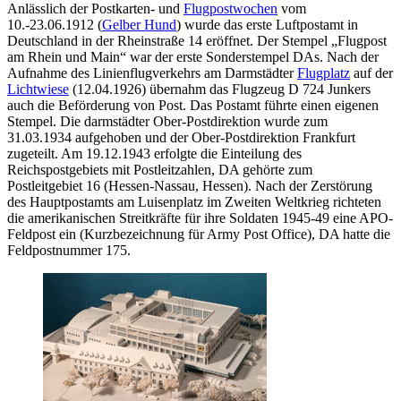
Anlässlich der Postkarten- und
Flugpostwochen
vom
10.-23.06.1912 (
Gelber Hund
) wurde das erste Luftpostamt in
Deutschland in der Rheinstraße 14 eröffnet. Der Stempel „Flugpost
am Rhein und Main“ war der erste Sonderstempel DAs. Nach der
Aufnahme des Linienflugverkehrs am Darmstädter
Flugplatz
auf der
Lichtwiese
(12.04.1926) übernahm das Flugzeug D 724 Junkers
auch die Beförderung von Post. Das Postamt führte einen eigenen
Stempel. Die darmstädter Ober-Postdirektion wurde zum
31.03.1934 aufgehoben und der Ober-Postdirektion Frankfurt
zugeteilt. Am 19.12.1943 erfolgte die Einteilung des
Reichspostgebiets mit Postleitzahlen, DA gehörte zum
Postleitgebiet 16 (Hessen-Nassau, Hessen). Nach der Zerstörung
des Hauptpostamts am Luisenplatz im Zweiten Weltkrieg richteten
die amerikanischen Streitkräfte für ihre Soldaten 1945-49 eine APO-
Feldpost ein (Kurzbezeichnung für Army Post Office), DA hatte die
Feldpostnummer 175.