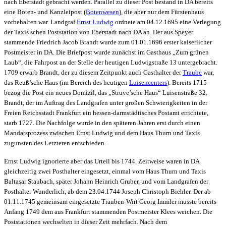
nach Eberstadt gebracht werden. Parallel zu dieser Post bestand in DA bereits
eine Boten- und Kanzleipost (
Botenwesen
), die aber nur dem Fürstenhaus
vorbehalten war. Landgraf
Ernst Ludwig
ordnete am 04.12.1695 eine Verlegung
der Taxis’schen Poststation von Eberstadt nach DA an. Der aus Speyer
stammende Friedrich Jacob Brandt wurde zum 01.01.1696 erster kaiserlicher
Postmeister in DA. Die Briefpost wurde zunächst im Gasthaus „Zum grünen
Laub“, die Fahrpost an der Stelle der heutigen Ludwigstraße 13 untergebracht.
1709 erwarb Brandt, der zu diesem Zeitpunkt auch Gasthalter der
Traube
war,
das Reuß’sche Haus (im Bereich des heutigen
Luisencenters
). Bereits 1715
bezog die Post ein neues Domizil, das „Struve’sche Haus“ Luisenstraße 32.
Brandt, der im Auftrag des Landgrafen unter großen Schwierigkeiten in der
Freien Reichsstadt Frankfurt ein hessen-darmstädtisches Postamt errichtete,
starb 1727. Die Nachfolge wurde in den späteren Jahren erst durch einen
Mandatsprozess zwischen Ernst Ludwig und dem Haus Thurn und Taxis
zugunsten des Letzteren entschieden.
Ernst Ludwig ignorierte aber das Urteil bis 1744. Zeitweise waren in DA
gleichzeitig zwei Posthalter eingesetzt, einmal vom Haus Thurn und Taxis
Baltasar Staubach, später Johann Heinrich Gruber, und vom Landgrafen der
Posthalter Wunderlich, ab dem 23.04.1744 Joseph Christoph Biehler. Der ab
01.11.1745 gemeinsam eingesetzte Trauben-Wirt Georg Immler musste bereits
Anfang 1749 dem aus Frankfurt stammenden Postmeister Klees weichen. Die
Poststationen wechselten in dieser Zeit mehrfach. Nach dem