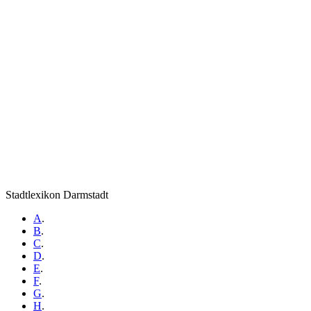
Stadtlexikon Darmstadt
A
.
B
.
C
.
D
.
E
.
F
.
G
.
H
.