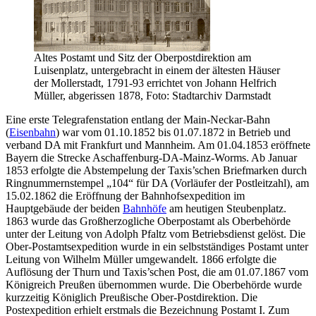
Altes Postamt und Sitz der Oberpostdirektion am
Luisenplatz, untergebracht in einem der ältesten Häuser
der Mollerstadt, 1791-93 errichtet von Johann Helfrich
Müller, abgerissen 1878, Foto: Stadtarchiv Darmstadt
Eine erste Telegrafenstation entlang der Main-Neckar-Bahn
(
Eisenbahn
) war vom 01.10.1852 bis 01.07.1872 in Betrieb und
verband DA mit Frankfurt und Mannheim. Am 01.04.1853 eröffnete
Bayern die Strecke Aschaffenburg-DA-Mainz-Worms. Ab Januar
1853 erfolgte die Abstempelung der Taxis’schen Briefmarken durch
Ringnummernstempel „104“ für DA (Vorläufer der Postleitzahl), am
15.02.1862 die Eröffnung der Bahnhofsexpedition im
Hauptgebäude der beiden
Bahnhöfe
am heutigen Steubenplatz.
1863 wurde das Großherzogliche Oberpostamt als Oberbehörde
unter der Leitung von Adolph Pfaltz vom Betriebsdienst gelöst. Die
Ober-Postamtsexpedition wurde in ein selbstständiges Postamt unter
Leitung von Wilhelm Müller umgewandelt. 1866 erfolgte die
Auflösung der Thurn und Taxis’schen Post, die am 01.07.1867 vom
Königreich Preußen übernommen wurde. Die Oberbehörde wurde
kurzzeitig Königlich Preußische Ober-Postdirektion. Die
Postexpedition erhielt erstmals die Bezeichnung Postamt I. Zum