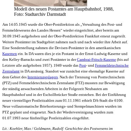
Modell des neuen Postamtes am Hauptbahnhof, 1988,
Foto: Stadtarchiv Darmstadt
Am 14.05.1945 wurde die Ober-Postdirektion als „Verwaltung des Post- und
Fernmeldewesens des Landes Hessen“ wieder eingerichtet, aber bereits am
30.09.1945 aufgehoben und der Ober-Postdirektion Frankfurt erneut zugeteilt.
Weitere Postämter im Stadtgebiet nahmen nach und nach wieder ihre Arbeit auf.
Eine Sonderstellung nahmen die Devisen-Postämter in den amerikanischen
Kasernen
ein. In DA waren dies je ein Postamt in der Ernst-Ludwig-Kaserne und
den Kelley-Barracks und zwei Postämter in der
Cambrai-Fritsch-Kaserne
(bis auf
Letztere alle aufgehoben 1957). 1949 wurde das
Post
- und
Fernmeldetechnische
Zentralamt
in DA ansässig. Standort war zunächst eine ehemalige Kaserne auf
dem Gebiet des
Internierungslagers
. Nach der Trennung von Posttechnischem
(PTZ) und Fernmeldetechnischem Zentralamt (FTZ) mussten zur Bewältigung
der ständig anwachsenden Arbeiten in der Folgezeit Neubauten am
Hauptbahnhof und in der Eschollbrücker Straße entstehen. Bei der Einführung
neuer vierstelliger Postleitzahlen zum 01.11.1961 erhielt DA-Stadt die 6100.
Neue vollautomatische Briefsortierungs- und Stempelmaschinen wurden im
PTZ geplant und eingesetzt. Nach der Wiedervereinigung wurden zum
01.07.1993 neue fünfstellige Postleitzahlen eingeführt.
Lit.: Koehler, Max / Goldmann, Rudolf: Geschichte des Postwesens im