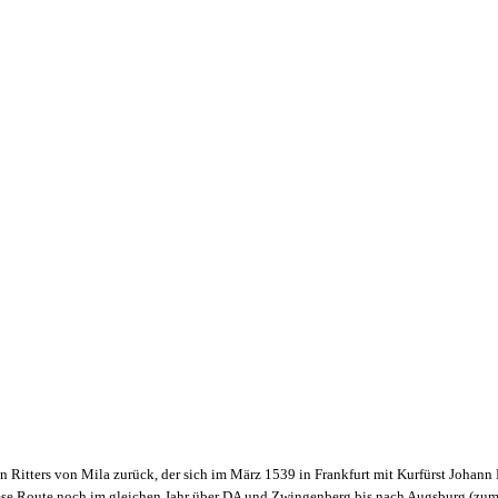
n Ritters von Mila zurück, der sich im März 1539 in Frankfurt mit Kurfürst Johan
diese Route noch im gleichen Jahr über DA und Zwingenberg bis nach Augsburg (zum