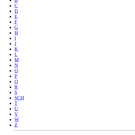
B
C
D
E
F
G
H
I
J
K
L
M
N
O
P
Q
R
S
SCH
T
U
V
W
Z