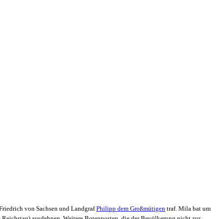
n Friedrich von Sachsen und Landgraf
Philipp dem Großmütigen
traf. Mila bat um
 Reichstag) ausdehnen. Weitere Botenposten, die der Bevölkerung nicht zur