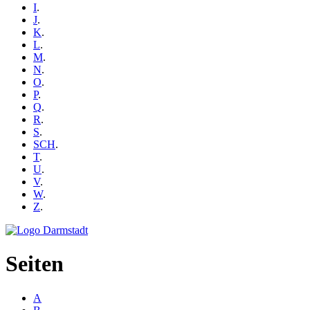
I
.
J
.
K
.
L
.
M
.
N
.
O
.
P
.
Q
.
R
.
S
.
SCH
.
T
.
U
.
V
.
W
.
Z
.
Seiten
A