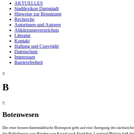
AKTUELLES
Stadtlexikon Darmstadt
Hinweise zur Benutzung
Recherche
Autorinnen und Autoren
Abkürzungsverzeichnis
Literatur
Kontakt
Haftung und Copyright
Datenschutz
Impressum
Barrierefreiheit
«
B
»
Botenwesen
Die erste hessen-darmstädtische Botenpost geht auf eine Anregung des sächsische
die Beförderung von Briefen von Kassel nach Frankfurt. Landgraf Philipp ließ 