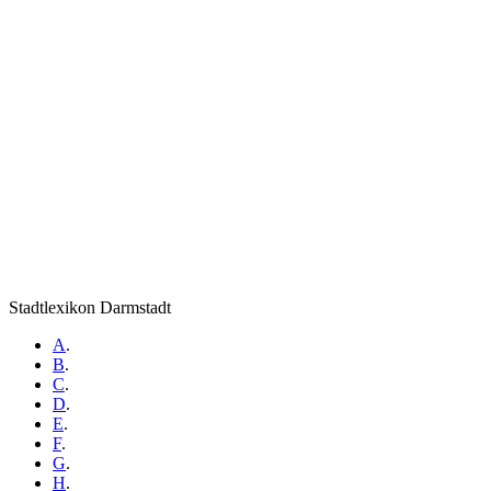
Stadtlexikon Darmstadt
A
.
B
.
C
.
D
.
E
.
F
.
G
.
H
.