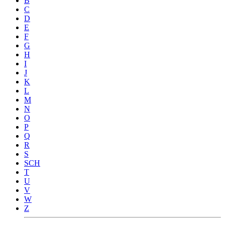
B
C
D
E
F
G
H
I
J
K
L
M
N
O
P
Q
R
S
SCH
T
U
V
W
Z