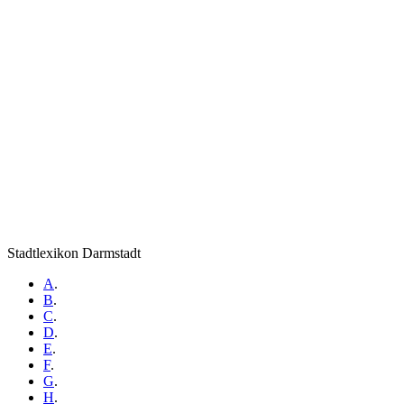
Stadtlexikon Darmstadt
A
.
B
.
C
.
D
.
E
.
F
.
G
.
H
.