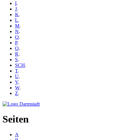
I
.
J
.
K
.
L
.
M
.
N
.
O
.
P
.
Q
.
R
.
S
.
SCH
.
T
.
U
.
V
.
W
.
Z
.
Seiten
A