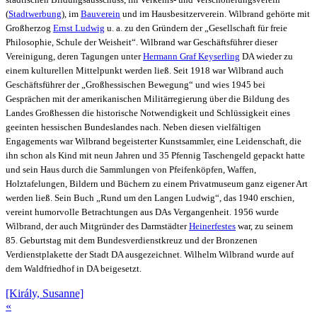
(
Stadtwerbung
), im
Bauverein
und im Hausbesitzerverein. Wilbrand gehörte mit
Großherzog
Ernst Ludwig
u. a. zu den Gründern der „Gesellschaft für freie
Philosophie, Schule der Weisheit“. Wilbrand war Geschäftsführer dieser
Vereinigung, deren Tagungen unter
Hermann Graf Keyserling
DA wieder zu
einem kulturellen Mittelpunkt werden ließ. Seit 1918 war Wilbrand auch
Geschäftsführer der „Großhessischen Bewegung“ und wies 1945 bei
Gesprächen mit der amerikanischen Militärregierung über die Bildung des
Landes Großhessen die historische Notwendigkeit und Schlüssigkeit eines
geeinten hessischen Bundeslandes nach. Neben diesen vielfältigen
Engagements war Wilbrand begeisterter Kunstsammler, eine Leidenschaft, die
ihn schon als Kind mit neun Jahren und 35 Pfennig Taschengeld gepackt hatte
und sein Haus durch die Sammlungen von Pfeifenköpfen, Waffen,
Holztafelungen, Bildern und Büchern zu einem Privatmuseum ganz eigener Art
werden ließ. Sein Buch „Rund um den Langen Ludwig“, das 1940 erschien,
vereint humorvolle Betrachtungen aus DAs Vergangenheit. 1956 wurde
Wilbrand, der auch Mitgründer des Darmstädter
Heinerfestes
war, zu seinem
85. Geburtstag mit dem Bundesverdienstkreuz und der Bronzenen
Verdienstplakette der Stadt DA ausgezeichnet. Wilhelm Wilbrand wurde auf
dem Waldfriedhof in DA beigesetzt.
[Király, Susanne]
«