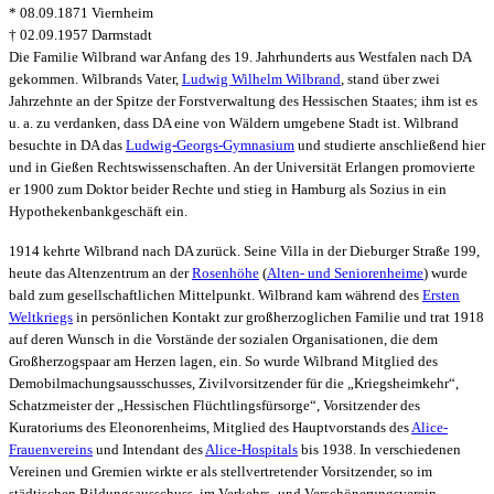
* 08.09.1871 Viernheim
† 02.09.1957 Darmstadt
Die Familie Wilbrand war Anfang des 19. Jahrhunderts aus Westfalen nach DA
gekommen. Wilbrands Vater,
Ludwig Wilhelm Wilbrand
, stand über zwei
Jahrzehnte an der Spitze der Forstverwaltung des Hessischen Staates; ihm ist es
u. a. zu verdanken, dass DA eine von Wäldern umgebene Stadt ist. Wilbrand
besuchte in DA das
Ludwig-Georgs-Gymnasium
und studierte anschließend hier
und in Gießen Rechtswissenschaften. An der Universität Erlangen promovierte
er 1900 zum Doktor beider Rechte und stieg in Hamburg als Sozius in ein
Hypothekenbankgeschäft ein.
1914 kehrte Wilbrand nach DA zurück. Seine Villa in der Dieburger Straße 199,
heute das Altenzentrum an der
Rosenhöhe
(
Alten- und Seniorenheime
) wurde
bald zum gesellschaftlichen Mittelpunkt. Wilbrand kam während des
Ersten
Weltkriegs
in persönlichen Kontakt zur großherzoglichen Familie und trat 1918
auf deren Wunsch in die Vorstände der sozialen Organisationen, die dem
Großherzogspaar am Herzen lagen, ein. So wurde Wilbrand Mitglied des
Demobilmachungsausschusses, Zivilvorsitzender für die „Kriegsheimkehr“,
Schatzmeister der „Hessischen Flüchtlingsfürsorge“, Vorsitzender des
Kuratoriums des Eleonorenheims, Mitglied des Hauptvorstands des
Alice-
Frauenvereins
und Intendant des
Alice-Hospitals
bis 1938. In verschiedenen
Vereinen und Gremien wirkte er als stellvertretender Vorsitzender, so im
städtischen Bildungsausschuss, im Verkehrs- und Verschönerungsverein