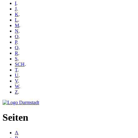
I
.
J
.
K
.
L
.
M
.
N
.
O
.
P
.
Q
.
R
.
S
.
SCH
.
T
.
U
.
V
.
W
.
Z
.
Seiten
A