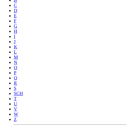
B
C
D
E
F
G
H
I
J
K
L
M
N
O
P
Q
R
S
SCH
T
U
V
W
Z