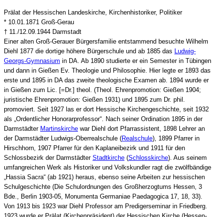
Prälat der Hessischen Landeskirche, Kirchenhistoriker, Politiker
* 10.01.1871 Groß-Gerau
† 11./12.09.1944 Darmstadt
Einer alten Groß-Gerauer Bürgersfamilie entstammend besuchte Wilhelm
Diehl 1877 die dortige höhere Bürgerschule und ab 1885 das
Ludwig-
Georgs-Gymnasium
in DA. Ab 1890 studierte er ein Semester in Tübingen
und dann in Gießen Ev. Theologie und Philosophie. Hier legte er 1893 das
erste und 1895 in DA das zweite theologische Examen ab. 1894 wurde er
in Gießen zum Lic. [=Dr.] theol. (Theol. Ehrenpromotion: Gießen 1904;
juristische Ehrenpromotion: Gießen 1931) und 1895 zum Dr. phil.
promoviert. Seit 1927 las er dort Hessische Kirchengeschichte, seit 1932
als „Ordentlicher Honorarprofessor“. Nach seiner Ordination 1895 in der
Darmstädter
Martinskirche
war Diehl dort Pfarrassistent, 1898 Lehrer an
der Darmstädter Ludwigs-Oberrealschule (
Realschule
), 1899 Pfarrer in
Hirschhorn, 1907 Pfarrer für den Kaplaneibezirk und 1911 für den
Schlossbezirk der Darmstädter
Stadtkirche
(
Schlosskirche
). Aus seinem
umfangreichen Werk als Historiker und Volkskundler ragt die zwölfbändige
„Hassia Sacra“ (ab 1921) heraus, ebenso seine Arbeiten zur hessischen
Schulgeschichte (Die Schulordnungen des Großherzogtums Hessen, 3
Bde., Berlin 1903-05, Monumenta Germaniae Paedagogica 17, 18, 33).
Von 1913 bis 1923 war Diehl Professor am Predigerseminar in Friedberg.
1923 wurde er Prälat (Kirchenpräsident) der Hessischen Kirche (Hessen-