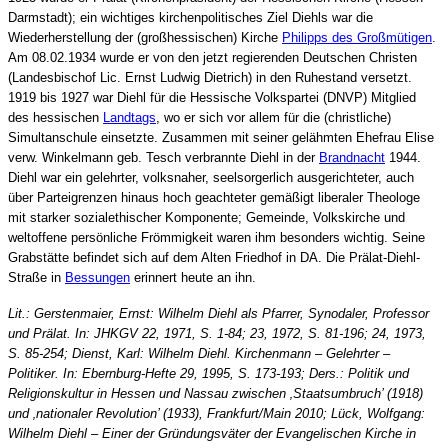
Darmstadt); ein wichtiges kirchenpolitisches Ziel Diehls war die
Wiederherstellung der (großhessischen) Kirche
Philipps des Großmütigen
.
Am 08.02.1934 wurde er von den jetzt regierenden Deutschen Christen
(Landesbischof Lic. Ernst Ludwig Dietrich) in den Ruhestand versetzt.
1919 bis 1927 war Diehl für die Hessische Volkspartei (DNVP) Mitglied
des hessischen
Landtags
, wo er sich vor allem für die (christliche)
Simultanschule einsetzte. Zusammen mit seiner gelähmten Ehefrau Elise
verw. Winkelmann geb. Tesch verbrannte Diehl in der
Brandnacht
1944.
Diehl war ein gelehrter, volksnaher
, seelsorgerlich ausgerichteter, auch
über Parteigrenzen hinaus hoch geachteter
gemäßigt liberaler Theologe
mit starker sozialethischer Komponente; Gemeinde, Volkskirche und
weltoffene persönliche Frömmigkeit waren ihm besonders wichtig. Seine
Grabstätte befindet sich auf dem Alten Friedhof in DA. Die Prälat-Diehl-
Straße in
Bessungen
erinnert heute an ihn.
Lit.: Gerstenmaier, Ernst: Wilhelm Diehl als Pfarrer, Synodaler, Professor
und Prälat. In: JHKGV 22, 1971, S. 1-84; 23, 1972, S. 81-196; 24, 1973,
S. 85-254; Dienst, Karl: Wilhelm Diehl. Kirchenmann – Gelehrter –
Politiker. In: Ebernburg-Hefte 29, 1995, S. 173-193
; Ders.: Politik und
Religionskultur in Hessen und Nassau zwischen ‚Staatsumbruch’ (1918)
und ‚nationaler Revolution’ (1933), Frankfurt/Main 2010;
Lück, Wolfgang:
Wilhelm Diehl – Einer der Gründungsväter der Evangelischen Kirche in