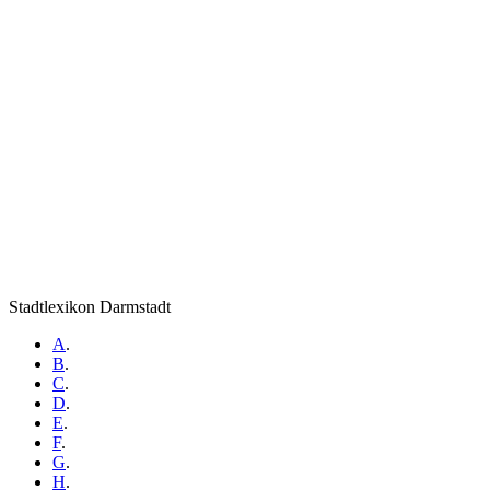
Stadtlexikon Darmstadt
A
.
B
.
C
.
D
.
E
.
F
.
G
.
H
.