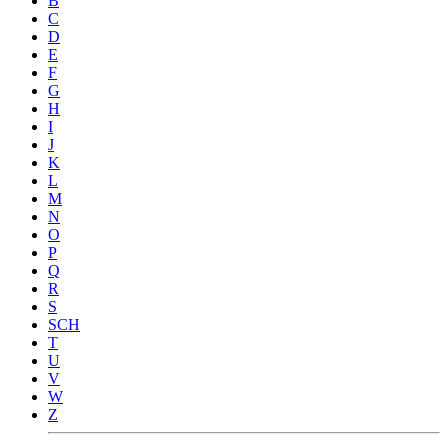
B
C
D
E
F
G
H
I
J
K
L
M
N
O
P
Q
R
S
SCH
T
U
V
W
Z