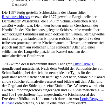
Darmstadt
Die 1597 fertig gestellte Schlosskirche des Darmstädter
Residenzschlosses
ersetzte die 1377 geweihte Burgkapelle der
Darmstädter Wasserburg, die 1546 im Schmalkaldischen Krieg
zerstört worden war. Die in den beiden unteren Geschossen der
Nordhälfte des Kirchenbaus gelegene Schlosskirche wurde über
rechteckigem Grundriss mit reich dekorierten Säulen, Sterngewölbe
und vierseitig umlaufenden Emporen errichtet. Sie gehört zu den
frühesten protestantischen Kirchenbauten in Hessen, orientierte sich
jedoch mit dem am südlichen Ende stehenden Altar und einer
seitlich an der Langseite platzierten Kanzel noch an den
mittelalterlichen Bauformen.
1705 wurde der Kirchenraum durch Landgraf
Ernst Ludwig
grundlegend umgestaltet. Nach dem Vorbild der Schlosskirche von
Schmalkalden, bei der sich ein neuer, idealer Typus für den
protestantischen Kirchenbau herausgebildet hatte, wurde die Kanzel
an die südliche Schmalseite versetzt und bildete mit dem Altar und
der Orgel auf der Südempore eine Einheit. Des Weiteren wurde ein
zweites Emporengeschoss eingezogen und 1709 das zwischen 1628
und 1631 geschaffene figurengeschmückte Kirchenportal des
Dresdener Bildhauers Kaltenmarsch durch ein von
Louis Remy de
la Fosse
entworfenes, bis heute erhaltenes Portal ersetzt.