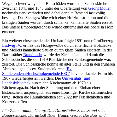
Wegen schwer wiegender Bauschäden wurde die Schlosskirche
zwischen 1841 und 1843 unter der Oberleitung von
Georg Moller
nochmals stark verändert und dabei der alte Bestand fast völlig
beseitigt. Das Steingewölbe wich einer Holzkonstruktion und die
kräftigen Säulen wurden durch schlanke, kannelierte Säulen ersetzt.
Das untere Emporengeschoss wurde entfernt und das obere in Holz
erneuert.
Ein weiterer einschneidender Umbau folgte 1891 unter Großherzog
Ludwig IV.
; er ließ das Holzgewölbe durch eine flache Holzdecke
und Mollers kannelierte Säulen durch glatte Säulen ersetzen. In der
Darmstädter
Brandnacht
wurde der Kirchenbau und damit die
Schlosskirche, die seit 1919 Pfarrkirche der Schlossgemeinde war,
zerstört. Die Schlosskirche konnte an alter Stelle und in den früheren
Abmessungen als ev. Studentenkirche (
Ev.
Studierenden-/Hochschulgemeinde ESG
) in vereinfachter Form bis
1967 wiederhergestellt werden. Die
Universitäts- und
Landesbibliothek
nutzte den Kirchenraum ab 1970 als
Büchermagazin. Nach der Sanierung und dem Einbau einer
historischen, ursprünglich aus einer Lonsinger Kirche stammenden
Orgel stehen die Räumlichkeiten seit 2022 für Feierlichkeiten und
Konzerte offen.
Lit.: Zimmermann, Georg: Das Darmstädter Schloss und seine
Baugeschichte, Darmstadt 1978; Haupt, Georg: Die Bau- und