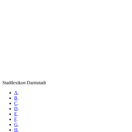
Stadtlexikon Darmstadt
A
.
B
.
C
.
D
.
E
.
F
.
G
.
H
.