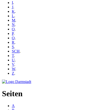
I
.
J
.
K
.
L
.
M
.
N
.
O
.
P
.
Q
.
R
.
S
.
SCH
.
T
.
U
.
V
.
W
.
Z
.
Seiten
A