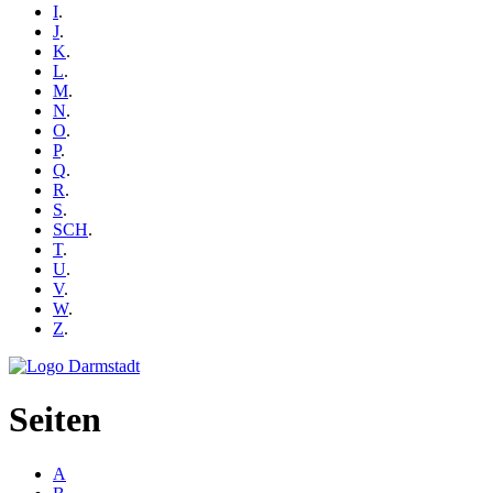
I
.
J
.
K
.
L
.
M
.
N
.
O
.
P
.
Q
.
R
.
S
.
SCH
.
T
.
U
.
V
.
W
.
Z
.
Seiten
A