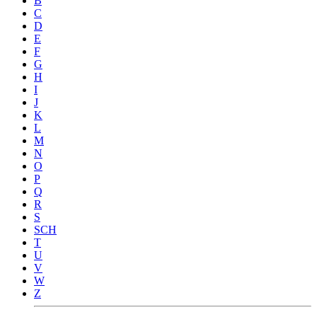
B
C
D
E
F
G
H
I
J
K
L
M
N
O
P
Q
R
S
SCH
T
U
V
W
Z