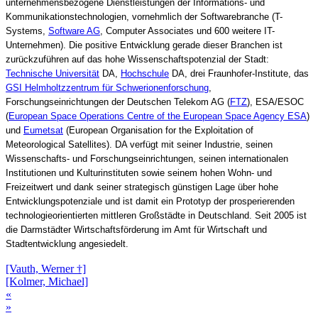
unternehmensbezogene Dienstleistungen der Informations- und
Kommunikationstechnologien, vornehmlich der Softwarebranche (T-
Systems,
Software AG
, Computer Associates und 600 weitere IT-
Unternehmen). Die positive Entwicklung gerade dieser Branchen ist
zurückzuführen auf das hohe Wissenschaftspotenzial der Stadt:
Technische Universität
DA,
Hochschule
DA, drei Fraunhofer-Institute, das
GSI Helmholtzzentrum für Schwerionenforschung
,
Forschungseinrichtungen der Deutschen Telekom AG (
FTZ
), ESA/ESOC
(
European Space Operations Centre of the European Space Agency ESA
)
und
Eumetsat
(European Organisation for the Exploitation of
Meteorological Satellites). DA verfügt mit seiner Industrie, seinen
Wissenschafts- und Forschungseinrichtungen, seinen internationalen
Institutionen und Kulturinstituten sowie seinem hohen Wohn- und
Freizeitwert und dank seiner strategisch günstigen Lage über hohe
Entwicklungspotenziale und ist damit ein Prototyp der prosperierenden
technologieorientierten mittleren Großstädte in Deutschland. Seit 2005 ist
die Darmstädter Wirtschaftsförderung im Amt für Wirtschaft und
Stadtentwicklung angesiedelt.
[Vauth, Werner †]
[Kolmer, Michael]
«
»