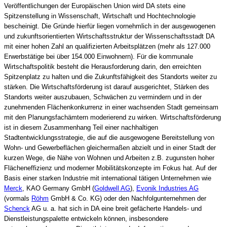
Veröffentlichungen der Europäischen Union wird DA stets eine
Spitzenstellung in Wissenschaft, Wirtschaft und Hochtechnologie
bescheinigt. Die Gründe hierfür liegen vornehmlich in der ausgewogenen
und zukunftsorientierten Wirtschaftsstruktur der Wissenschaftsstadt DA
mit einer hohen Zahl an qualifizierten Arbeitsplätzen (mehr als 127.000
Erwerbstätige bei über 154.000 Einwohnern). Für die kommunale
Wirtschaftspolitik besteht die Herausforderung darin, den erreichten
Spitzenplatz zu halten und die Zukunftsfähigkeit des Standorts weiter zu
stärken. Die Wirtschaftsförderung ist darauf ausgerichtet, Stärken des
Standorts weiter auszubauen, Schwächen zu vermindern und in der
zunehmenden Flächenkonkurrenz in einer wachsenden Stadt gemeinsam
mit den Planungsfachämtern moderierend zu wirken. Wirtschaftsförderung
ist in diesem Zusammenhang Teil einer nachhaltigen
Stadtentwicklungsstrategie, die auf die ausgewogene Bereitstellung von
Wohn- und Gewerbeflächen gleichermaßen abzielt und in einer Stadt der
kurzen Wege, die Nähe von Wohnen und Arbeiten z.B. zugunsten hoher
Flächeneffizienz und moderner Mobilitätskonzepte im Fokus hat. Auf der
Basis einer starken Industrie mit international tätigen Unternehmen wie
Merck
, KAO Germany GmbH (
Goldwell AG
),
Evonik Industries AG
(vormals
Röhm
GmbH & Co. KG) oder den Nachfolgunternehmen der
Schenck
AG u. a. hat sich in DA eine breit gefächerte Handels- und
Dienstleistungspalette entwickeln können, insbesondere