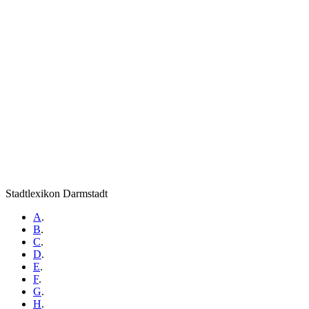
Stadtlexikon Darmstadt
A
.
B
.
C
.
D
.
E
.
F
.
G
.
H
.