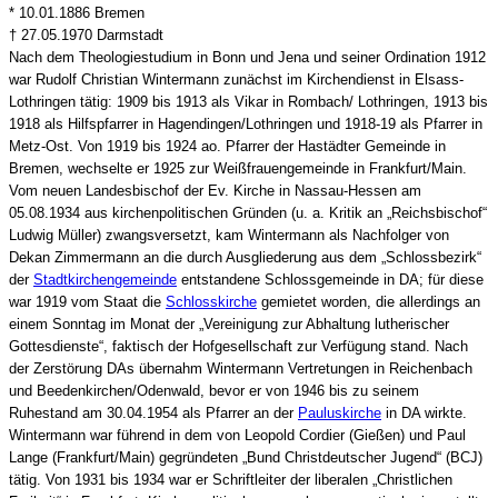
* 10.01.1886 Bremen
† 27.05.1970 Darmstadt
Nach dem Theologiestudium in Bonn und Jena und seiner Ordination 1912
war Rudolf Christian Wintermann zunächst im Kirchendienst in Elsass-
Lothringen tätig: 1909 bis 1913 als Vikar in Rombach/ Lothringen, 1913 bis
1918 als Hilfspfarrer in Hagendingen/Lothringen und 1918-19 als Pfarrer in
Metz-Ost. Von 1919 bis 1924 ao. Pfarrer der Hastädter Gemeinde in
Bremen, wechselte er 1925 zur Weißfrauengemeinde in Frankfurt/Main.
Vom neuen Landesbischof der Ev. Kirche in Nassau-Hessen am
05.08.1934 aus kirchenpolitischen Gründen (u. a. Kritik an „Reichsbischof“
Ludwig Müller) zwangsversetzt, kam Wintermann als Nachfolger von
Dekan Zimmermann an die durch Ausgliederung aus dem „Schlossbezirk“
der
Stadtkirchengemeinde
entstandene Schlossgemeinde in DA; für diese
war 1919 vom Staat die
Schlosskirche
gemietet worden, die allerdings an
einem Sonntag im Monat der „Vereinigung zur Abhaltung lutherischer
Gottesdienste“, faktisch der Hofgesellschaft zur Verfügung stand. Nach
der Zerstörung DAs übernahm Wintermann Vertretungen in Reichenbach
und Beedenkirchen/Odenwald, bevor er von 1946 bis zu seinem
Ruhestand am 30.04.1954 als Pfarrer an der
Pauluskirche
in DA wirkte.
Wintermann war führend in dem von Leopold Cordier (Gießen) und Paul
Lange (Frankfurt/Main) gegründeten „Bund Christdeutscher Jugend“ (BCJ)
tätig. Von 1931 bis 1934 war er Schriftleiter der liberalen „Christlichen