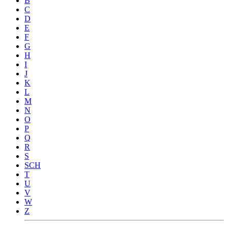
B
C
D
E
F
G
H
I
J
K
L
M
N
O
P
Q
R
S
SCH
T
U
V
W
Z