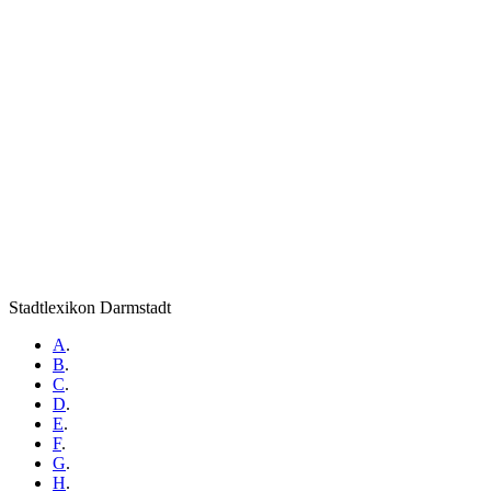
Stadtlexikon Darmstadt
A
.
B
.
C
.
D
.
E
.
F
.
G
.
H
.