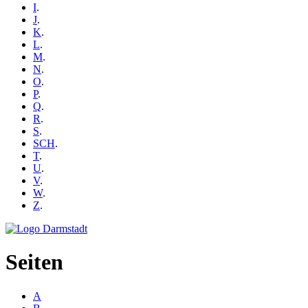
I
.
J
.
K
.
L
.
M
.
N
.
O
.
P
.
Q
.
R
.
S
.
SCH
.
T
.
U
.
V
.
W
.
Z
.
Seiten
A