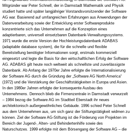
Mitgründer war Peter Schnell, der in Darmstadt Mathematik und Physik
studiert hatte und später langjähriger Vorstandsvorsitzender der Software
AG war. Basierend auf umfangreichen Erfahrungen aus Anwendungen der
Datenverarbeitung sowie der Entwicklung erster Softwareprodukte
konzentrierte sich das Unternehmen auf die Konzeption eines
adaptierbaren, universell einsetzbaren Datenbank-Verwaltungssystems.
1971 wurde die erste Version der Hochleistungsdatenbank ADABAS
(adaptable database system), die für die schnelle und flexible
Bereitstellung benötigter Informationen sorgt, erstmals kommerziell
eingesetzt und legte die Basis für den wirtschaftlichen Erfolg der Software
AG. ADABAS gilt heute noch weltweit als schnellste und zuverlässigste
Datenbank. Ab Anfang der 1970er Jahre erfolgte die Internationalisierung
der Software AG durch die Gründung der „Software AG North America“
(1972) und die Verstärkung der Geschäftstätigkeiten in Europa und Asien.
In den 1980er Jahren erfolgte der konsequente Ausbau des
Unternehmens. Dennoch blieb die Firmenzentrale in Darmstadt verwurzelt
– 1984 bezog die Software AG im Stadtteil Eberstadt ihr neues
architektonisch außergewöhnliches Gebäude. 1996 schied Peter Schnell
aus dem Unternehmen aus, um sich ganz der Stiftungstätigkeit widmen zu
können. Ziel der Software AG-Stiftung ist die Förderung von Projekten im
Bereich der Jugend-, Alten- und Behindertenhilfe sowie des
Naturschutzes. 1999 erfolgte mit dem Börsengang der Software AG – die