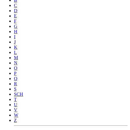
B
C
D
E
F
G
H
I
J
K
L
M
N
O
P
Q
R
S
SCH
T
U
V
W
Z