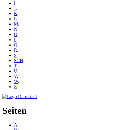
I
.
J
.
K
.
L
.
M
.
N
.
O
.
P
.
Q
.
R
.
S
.
SCH
.
T
.
U
.
V
.
W
.
Z
.
Seiten
A