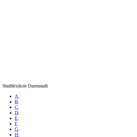
Stadtlexikon Darmstadt
A
.
B
.
C
.
D
.
E
.
F
.
G
.
H
.