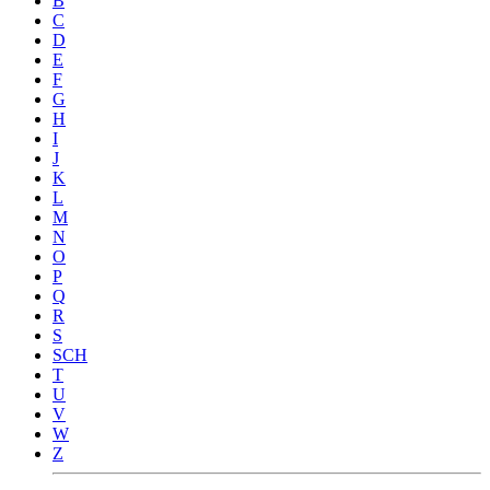
B
C
D
E
F
G
H
I
J
K
L
M
N
O
P
Q
R
S
SCH
T
U
V
W
Z