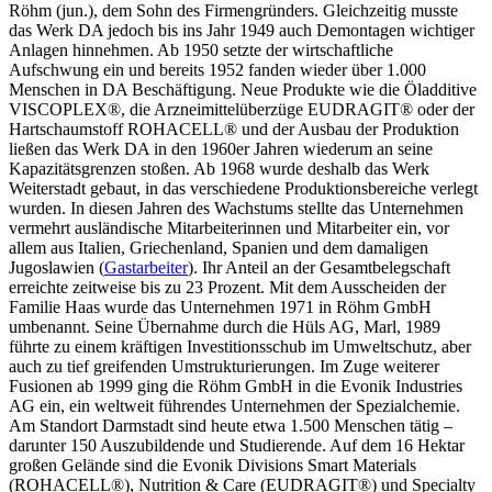
Röhm (jun.), dem Sohn des Firmengründers. Gleichzeitig musste
das Werk DA jedoch bis ins Jahr 1949 auch Demontagen wichtiger
Anlagen hinnehmen. Ab 1950 setzte der wirtschaftliche
Aufschwung ein und bereits 1952 fanden wieder über 1.000
Menschen in DA Beschäftigung. Neue Produkte wie die Öladditive
VISCOPLEX®, die Arzneimittelüberzüge EUDRAGIT® oder der
Hartschaumstoff ROHACELL® und der Ausbau der Produktion
ließen das Werk DA in den 1960er Jahren wiederum an seine
Kapazitätsgrenzen stoßen. Ab 1968 wurde deshalb das Werk
Weiterstadt gebaut, in das verschiedene Produktionsbereiche verlegt
wurden. In diesen Jahren des Wachstums stellte das Unternehmen
vermehrt ausländische Mitarbeiterinnen und Mitarbeiter ein, vor
allem aus Italien, Griechenland, Spanien und dem damaligen
Jugoslawien (
Gastarbeiter
). Ihr Anteil an der Gesamtbelegschaft
erreichte zeitweise bis zu 23 Prozent. Mit dem Ausscheiden der
Familie Haas wurde das Unternehmen 1971 in Röhm GmbH
umbenannt. Seine Übernahme durch die Hüls AG, Marl, 1989
führte zu einem kräftigen Investitionsschub im Umweltschutz, aber
auch zu tief greifenden Umstrukturierungen. Im Zuge weiterer
Fusionen ab 1999 ging die Röhm GmbH in die Evonik Industries
AG ein, ein weltweit führendes Unternehmen der Spezialchemie.
Am Standort Darmstadt sind heute etwa 1.500 Menschen tätig –
darunter 150 Auszubildende und Studierende. Auf dem 16 Hektar
großen Gelände sind die Evonik Divisions Smart Materials
(ROHACELL®), Nutrition & Care (EUDRAGIT®) und Specialty