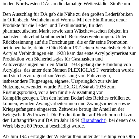
in den Nordwesten DAs an die damalige Weiterstädter Straße um.
Den Ausschlag für DA gab die Nähe zu den großen Lederfabriken
in Offenbach, Weinheim und Worms. Mit der Einführung neuer
Produkte für die Leder- und Textilindustrie, für den
pharmazeutischen Markt sowie zum Wäschewaschen folgten im
nächsten Jahrzehnt kontinuierlich Betriebserweiterungen. Unter
Rückbesinnung auf die Forschungen, die er für seine Promotion
betrieben hatte, richtete Otto Röhm 1921 einen Versuchsbetrieb für
Acrylat-Verbindungen ein. 1928 kam das erste Acrylpolymerisat zur
Produktion von Sicherheitsglas für Gasmasken und
Autoverglasungen auf den Markt. 1933 gelang die Erfindung von
Acrylglas, das unter dem Namen PLEXIGLAS® vertrieben wurde
und sich hervorragend zur Verglasung von Fahrzeugen,
insbesondere Flugzeugen, eignete. Ursprünglich zur zivilen
Nutzung verwendet, wurde PLEXIGLAS® ab 1936 zum
Rüstungsprodukt, vor allem für die Ausstattung von
Kampfflugzeugen. Um den hohen Bedarf des Reiches erfüllen zu
können, wurden Zwangsarbeiterinnen und Zwangsarbeiter sowie
Kriegsgefangene eingesetzt. Zeitweise betrug ihr Anteil an der
Belegschaft 26 Prozent. Die Produktion lief auf Hochtouren bis zu
den Luftangriffen auf DA im Jahr 1944 (
Brandnacht
), bei denen das
Werk bis zu 80 Prozent beschädigt wurde.
Ab Juni 1945 erfolgte der Wiederaufbau unter der Leitung von Otto