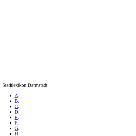
Stadtlexikon Darmstadt
A
.
B
.
C
.
D
.
E
.
F
.
G
.
H
.