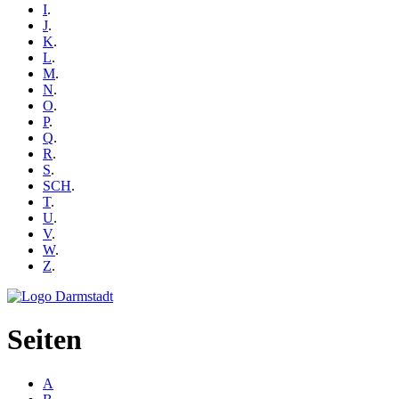
I
.
J
.
K
.
L
.
M
.
N
.
O
.
P
.
Q
.
R
.
S
.
SCH
.
T
.
U
.
V
.
W
.
Z
.
Seiten
A