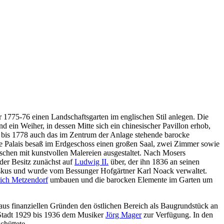
 1775-76 einen Landschaftsgarten im englischen Stil anlegen. Die
d ein Weiher, in dessen Mitte sich ein chinesischer Pavillon erhob,
5 bis 1778 auch das im Zentrum der Anlage stehende barocke
ne Palais besaß im Erdgeschoss einen großen Saal, zwei Zimmer sowie
schen mit kunstvollen Malereien ausgestaltet. Nach Mosers
der Besitz zunächst auf
Ludwig II.
über, der ihn 1836 an seinen
Fiskus und wurde vom Bessunger Hofgärtner Karl Noack verwaltet.
ich Metzendorf
umbauen und die barocken Elemente im Garten um
aus finanziellen Gründen den östlichen Bereich als Baugrundstück an
e Stadt 1929 bis 1936 dem Musiker
Jörg Mager
zur Verfügung. In den
chüttete.