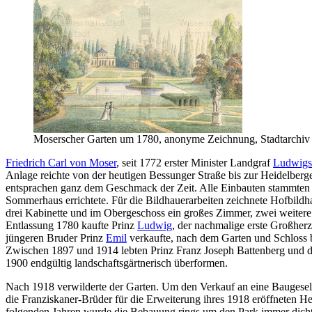
Moserscher Garten um 1780, anonyme Zeichnung, Stadtarchiv
Friedrich Carl von Moser
, seit 1772 erster Minister Landgraf
Ludwigs
Anlage reichte von der heutigen Bessunger Straße bis zur Heidelberger
entsprachen ganz dem Geschmack der Zeit. Alle Einbauten stammte
Sommerhaus errichtete. Für die Bildhauerarbeiten zeichnete Hofbild
drei Kabinette und im Obergeschoss ein großes Zimmer, zwei weitere
Entlassung 1780 kaufte Prinz
Ludwig
, der nachmalige erste Großher
jüngeren Bruder Prinz
Emil
verkaufte, nach dem Garten und Schloss b
Zwischen 1897 und 1914 lebten Prinz Franz Joseph Battenberg und d
1900 endgültig landschaftsgärtnerisch überformen.
Nach 1918 verwilderte der Garten. Um den Verkauf an eine Baugesells
die Franziskaner-Brüder für die Erweiterung ihres 1918 eröffneten He
folgenden Jahren wurde die Bebauung rings um den Park immer dichte