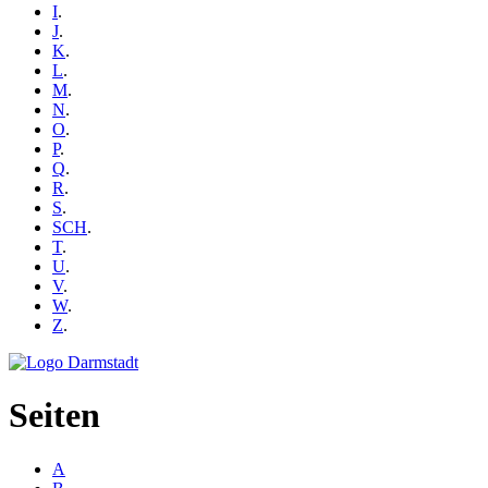
I
.
J
.
K
.
L
.
M
.
N
.
O
.
P
.
Q
.
R
.
S
.
SCH
.
T
.
U
.
V
.
W
.
Z
.
Seiten
A