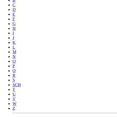
B
C
D
E
F
G
H
I
J
K
L
M
N
O
P
Q
R
S
SCH
T
U
V
W
Z