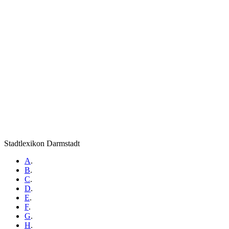
Stadtlexikon Darmstadt
A
.
B
.
C
.
D
.
E
.
F
.
G
.
H
.