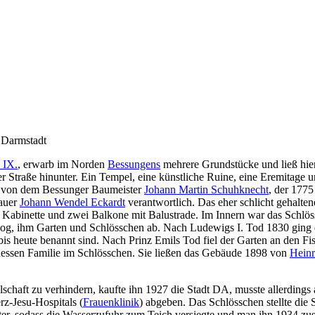
 Darmstadt
 IX.
, erwarb im Norden
Bessungens
mehrere Grundstücke und ließ hier
 Straße hinunter. Ein Tempel, eine künstliche Ruine, eine Eremitage un
n von dem Bessunger Baumeister
Johann Martin Schuhknecht
, der 177
hauer
Johann Wendel Eckardt
verantwortlich. Das eher schlicht gehalte
 Kabinette und zwei Balkone mit Balustrade. Im Innern war das Schlös
zog, ihm Garten und Schlösschen ab. Nach Ludewigs I. Tod 1830 ging 
is heute benannt sind. Nach Prinz Emils Tod fiel der Garten an den 
essen Familie im Schlösschen. Sie ließen das Gebäude 1898 von
Heinr
chaft zu verhindern, kaufte ihn 1927 die Stadt DA, musste allerdings 
rz-Jesu-Hospitals (
Frauenklinik
) abgeben. Das Schlösschen stellte di
r, sodass die Wasserzufuhr zum Teich versiegte und man ihn 1934 zus