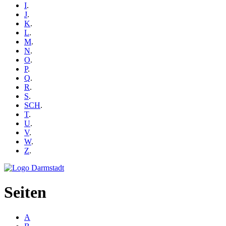
I
.
J
.
K
.
L
.
M
.
N
.
O
.
P
.
Q
.
R
.
S
.
SCH
.
T
.
U
.
V
.
W
.
Z
.
Seiten
A