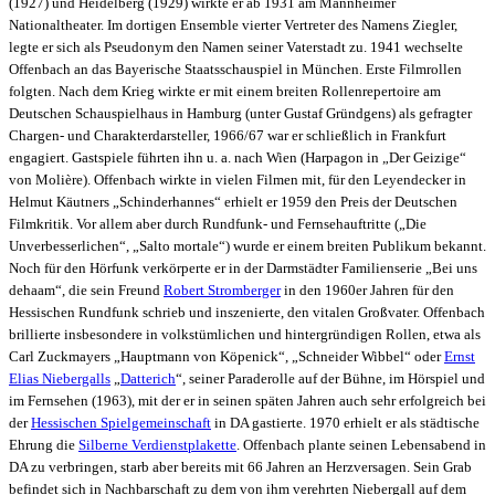
(1927) und Heidelberg (1929) wirkte er ab 1931 am Mannheimer
Nationaltheater. Im dortigen Ensemble vierter Vertreter des Namens Ziegler,
legte er sich als Pseudonym den Namen seiner Vaterstadt zu. 1941 wechselte
Offenbach an das Bayerische Staatsschauspiel in München. Erste Filmrollen
folgten. Nach dem Krieg wirkte er mit einem breiten Rollenrepertoire am
Deutschen Schauspielhaus in Hamburg (unter Gustaf Gründgens) als gefragter
Chargen- und Charakterdarsteller, 1966/67 war er schließlich in Frankfurt
engagiert. Gastspiele führten ihn u. a. nach Wien (Harpagon in „Der Geizige“
von Molière). Offenbach wirkte in vielen Filmen mit, für den Leyendecker in
Helmut Käutners „Schinderhannes“ erhielt er 1959 den Preis der Deutschen
Filmkritik. Vor allem aber durch Rundfunk- und Fernsehauftritte („Die
Unverbesserlichen“, „Salto mortale“) wurde er einem breiten Publikum bekannt.
Noch für den Hörfunk verkörperte er in der Darmstädter Familienserie „Bei uns
dehaam“, die sein Freund
Robert Stromberger
in den 1960er Jahren für den
Hessischen Rundfunk schrieb und inszenierte, den vitalen Großvater. Offenbach
brillierte insbesondere in volkstümlichen und hintergründigen Rollen, etwa als
Carl Zuckmayers „Hauptmann von Köpenick“, „Schneider Wibbel“ oder
Ernst
Elias Niebergalls
„
Datterich
“, seiner Paraderolle auf der Bühne, im Hörspiel und
im Fernsehen (1963), mit der er in seinen späten Jahren auch sehr erfolgreich bei
der
Hessischen Spielgemeinschaft
in DA gastierte. 1970 erhielt er als städtische
Ehrung die
Silberne Verdienstplakette
. Offenbach plante seinen Lebensabend in
DA zu verbringen, starb aber bereits mit 66 Jahren an Herzversagen. Sein Grab
befindet sich in Nachbarschaft zu dem von ihm verehrten Niebergall auf dem