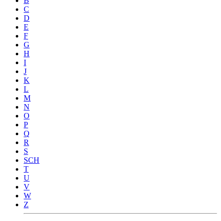
B
C
D
E
F
G
H
I
J
K
L
M
N
O
P
Q
R
S
SCH
T
U
V
W
Z