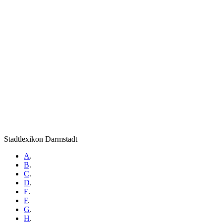
Stadtlexikon Darmstadt
A
.
B
.
C
.
D
.
E
.
F
.
G
.
H
.