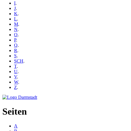
I
.
J
.
K
.
L
.
M
.
N
.
O
.
P
.
Q
.
R
.
S
.
SCH
.
T
.
U
.
V
.
W
.
Z
.
Seiten
A