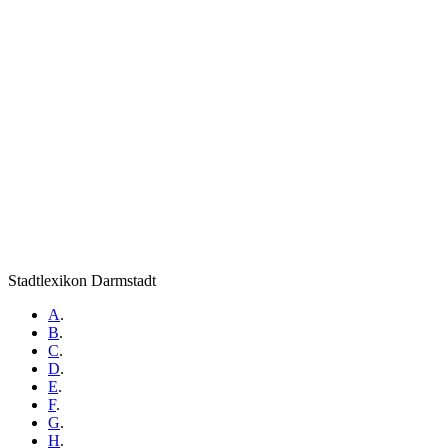
Stadtlexikon Darmstadt
A
.
B
.
C
.
D
.
E
.
F
.
G
.
H
.