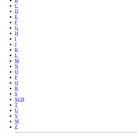
B
C
D
E
F
G
H
I
J
K
L
M
N
O
P
Q
R
S
SCH
T
U
V
W
Z