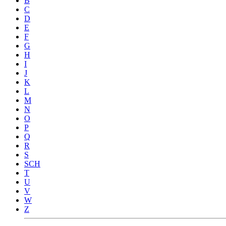
B
C
D
E
F
G
H
I
J
K
L
M
N
O
P
Q
R
S
SCH
T
U
V
W
Z