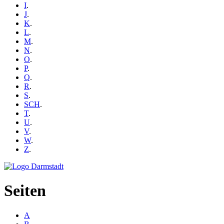
I
.
J
.
K
.
L
.
M
.
N
.
O
.
P
.
Q
.
R
.
S
.
SCH
.
T
.
U
.
V
.
W
.
Z
.
Seiten
A