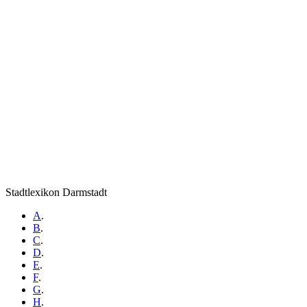
Stadtlexikon Darmstadt
A
.
B
.
C
.
D
.
E
.
F
.
G
.
H
.