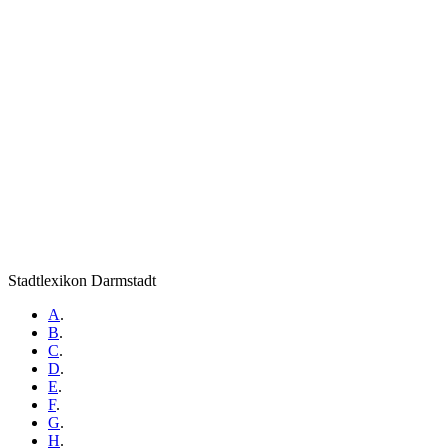
Stadtlexikon Darmstadt
A
.
B
.
C
.
D
.
E
.
F
.
G
.
H
.