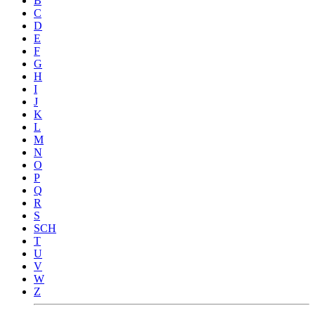
B
C
D
E
F
G
H
I
J
K
L
M
N
O
P
Q
R
S
SCH
T
U
V
W
Z