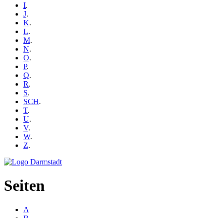
I
.
J
.
K
.
L
.
M
.
N
.
O
.
P
.
Q
.
R
.
S
.
SCH
.
T
.
U
.
V
.
W
.
Z
.
Seiten
A