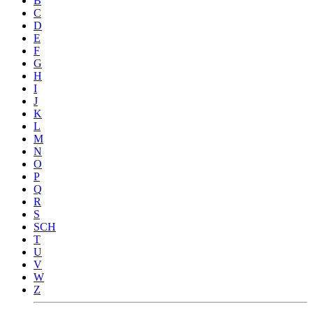
B
C
D
E
F
G
H
I
J
K
L
M
N
O
P
Q
R
S
SCH
T
U
V
W
Z