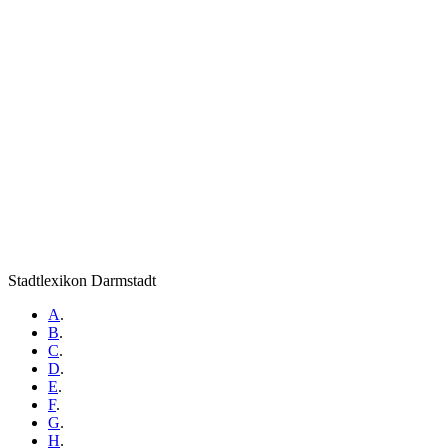
Stadtlexikon Darmstadt
A
.
B
.
C
.
D
.
E
.
F
.
G
.
H
.