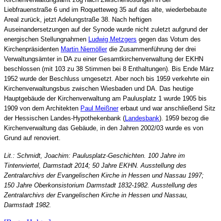
Liebfrauenstraße 6 und im Roquetteweg 35 auf das alte, wiederbebaute
Areal zurück, jetzt Adelungstraße 38. Nach heftigen
Auseinandersetzungen auf der Synode wurde nicht zuletzt aufgrund der
energischen Stellungnahmen
Ludwig Metzgers
gegen das Votum des
Kirchenpräsidenten
Martin Niemöller
die Zusammenführung der drei
Verwaltungsämter in DA zu einer Gesamtkirchenverwaltung der EKHN
beschlossen (mit 103 zu 38 Stimmen bei 8 Enthaltungen). Bis Ende März
1952 wurde der Beschluss umgesetzt. Aber noch bis 1959 verkehrte ein
Kirchenverwaltungsbus zwischen Wiesbaden und DA. Das heutige
Hauptgebäude der Kirchenverwaltung am Paulusplatz 1 wurde 1905 bis
1909 von dem Architekten
Paul Meißner
erbaut und war anschließend Sitz
der Hessischen Landes-Hypothekenbank (
Landesbank
). 1959 bezog die
Kirchenverwaltung das Gebäude, in den Jahren 2002/03 wurde es von
Grund auf renoviert.
Lit.: Schmidt, Joachim: Paulusplatz-Geschichten. 100 Jahre im
Tintenviertel, Darmstadt 2014; 50 Jahre EKHN. Ausstellung des
Zentralarchivs der Evangelischen Kirche in Hessen und Nassau 1997;
150 Jahre Oberkonsistorium Darmstadt 1832-1982. Ausstellung des
Zentralarchivs der Evangelischen Kirche in Hessen und Nassau,
Darmstadt 1982.