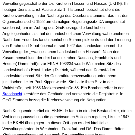
Verwaltungsgeschäfte der Ev. Kirche in Hessen und Nassau (EKHN). Ihr
heutiger Dienstsitz ist Paulusplatz 1. Historisch betrachtet steht die
Kirchenverwaltung in der Nachfolge des Oberkonsistoriums, das mit dem
Organisationsedikt 1832 am damaligen Regierungssitz DA eingerichtet
worden ist, um im Auftrag des Großherzogs die kirchlichen
Angelegenheiten als Teil der landesherrlichen Verwaltung wahrzunehmen.
Nach dem Ende des landesherrlichen Summepiskopats und der Trennung
von Kirche und Staat übernahm seit 1922 das Landeskirchenamt die
Verwaltung der „Evangelischen Landeskirche in Hessen“. Nach dem
Zusammenschluss der drei Landeskirchen Nassaus, Frankfurts und
Hessen(-Darmstadt)s zur EKNH 1933/34 wurde Wiesbaden Sitz des
Landesbischofs Ernst Ludwig Dietrich, während das Darmstädter
Landeskirchenamt Sitz der Gesamtkirchenverwaltung unter ihrem
juristischen Leiter Paul Kipper wurde. Sie hatte ihren Sitz in der
Waldstraße, seit 1933 Mackensenstraße 38. Ein Bombentreffer in der
Brandnacht
zerstörte das Gebäude und vernichtete die Registratur. In
Groß-Zimmern bezog die Kirchenverwaltung ein Notquartier.
Nach Kriegsende zerfiel die EKNH de facto in die drei Bestandteile, die im
Verbindungsausschuss die gemeinsamen Anliegen regelten, bis sie 1947
in die EKHN übergingen. In dieser Zeit gab es drei kirchliche
Verwaltungsämter: in Wiesbaden, Frankfurt und DA. Das Darmstädter
Kirchenverwaltungsamt zog nach Zwischenlösungen in der