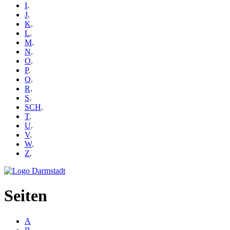
I
.
J
.
K
.
L
.
M
.
N
.
O
.
P
.
Q
.
R
.
S
.
SCH
.
T
.
U
.
V
.
W
.
Z
.
Seiten
A