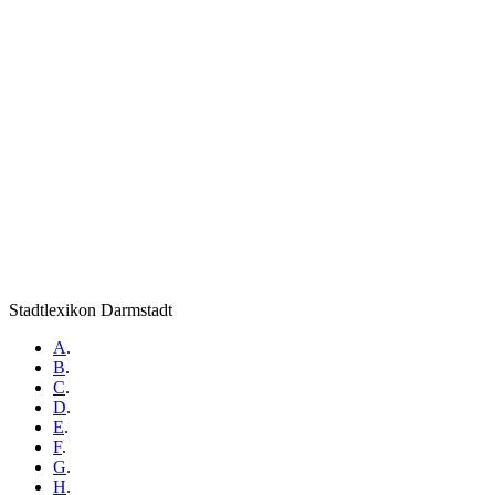
Stadtlexikon Darmstadt
A
.
B
.
C
.
D
.
E
.
F
.
G
.
H
.