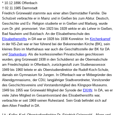
* 10.12.1896 Offenbach
† 02.11.1985 Darmstadt
Friedrich Grünewald stammte aus einer alten Darmstädter Familie. Die
Schulzeit verbrachte er in Mainz und in Gießen bis zum Abitur. Deutsch,
Geschichte und Ev. Religion studierte er in Gießen und Marburg, wurde
zum Dr. phil. promoviert. Von 1923 bis 1928 wirkte er als Lehrer in Gießen,
Bad Nauheim und Butzbach. An der Elisabethenschule des
Elisabethenstifts
in DA war er 1928 bis 1938 Konrektor. Im
Kirchenkampf
in der NS-Zeit war er hier führend bei der Bekennenden Kirche (BK), sein
kleines Büro im Marthahaus war auch die Geschäftsstelle der BK für DA
und
Starkenburg
. Als die konfessionellen Privatschulen geschlossen
wurden, ging Grünewald 1938 in den Schuldienst an die Oberrealschule
am Friedrichsplatz in Offenbach, zurückgestuft zum Studienassessor.
1949 bis 1960 leitete er als Oberstudiendirektor die Rudolf-Koch-Schule,
damals ein Gymnasium für Jungen. In Offenbach war er Mitbegründer des
Abendgymnasiums, der CDU, langjähriger Stadtverordneter, Vorsitzender
des Geschichtsvereins und Vorstandsmitglied des Klingspor-Museums.
1949 bis 1955 war Grünewald Mitglied der Synode der
EKHN
. In DA, wo er
viele Jahre Mitglied im Gesamtvorstand des Elisabethenstifts war,
verbrachte er seit 1969 seinen Ruhestand. Sein Grab befindet sich auf
dem Alten Friedhof in DA.
Lit.: Keller, Karl: Oberstudiendirektor Dr. Friedrich Grünewald – Mann und