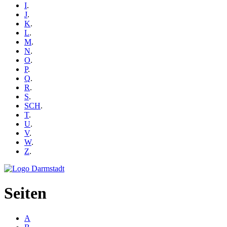
I
.
J
.
K
.
L
.
M
.
N
.
O
.
P
.
Q
.
R
.
S
.
SCH
.
T
.
U
.
V
.
W
.
Z
.
Seiten
A