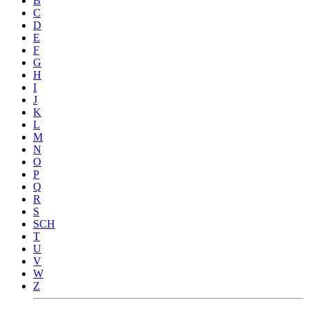
B
C
D
E
F
G
H
I
J
K
L
M
N
O
P
Q
R
S
SCH
T
U
V
W
Z