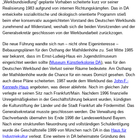
„Werkbundsiedlung“ geplante Vorhaben scheiterte kurz vor seiner
Realisierung 1983 aufgrund von internen Richtungskämpfen. Das in DA
entwickelte sozialkritische und ökologisch orientierte Programm stieß
beim eher konservativ ausgerichteten Vorstand des Deutschen Werkbunds
zunehmend auf Widerstand, weshalb sich die beiden Vorsitzenden und der
Generalsekretär geschlossen von der Werkbundarbeit zurückzogen.
Die neue Führung wandte sich nun – nicht ohne Eigeninteresse –
Bebauungsplänen für den Osthang der Mathildenhöhe zu. Seit Mitte 1985
war bekannt, dass im Ernst-Ludwig-Haus ein Jugendstilmuseum
eingerichtet werden sollte (
Museum Künstlerkolonie DA
), was für den
Deutschen Werkbund den Verlust seiner Räume bedeutete. Am Osthang
der Mathildenhöhe wurde die Chance für ein neues Domizil gesehen. Doch
auch diese Pläne scheiterten. 1987 wurde dem Werkbund das
John-F.-
Kennedy-Haus
angeboten, was dieser ablehnte. Noch im gleichen Jahr
verlegte er seinen Sitz nach Frankfurt/Main. Nachdem 1996 finanzielle
Unregelmäßigkeiten in der Geschäftsführung bekannt wurden, kündigten
die Kulturstiftung der Länder und die Stadt Frankfurt alle Fördermittel. Das
Generalsekretariat musste geschlossen werden. Die Verwaltung des
Dachverbands übernahm bis Ende 1998 der Landeswerkbund Bayern.
Nach einer strukturellen Neuordnung und vollständigen Schuldentilgung
wurde die Geschäftstelle 1999 von München nach DA in das
Haus für
Industriekultur
verlegt. Eine weitere in DA beheimatete Gründung des