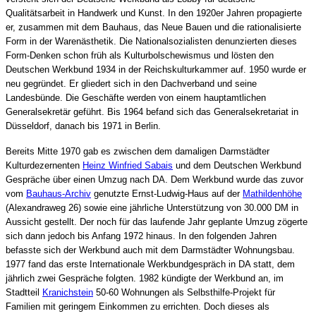
Qualitätsarbeit in Handwerk und Kunst. In den 1920er Jahren propagierte
er, zusammen mit dem Bauhaus, das Neue Bauen und die rationalisierte
Form in der Warenästhetik. Die Nationalsozialisten denunzierten dieses
Form-Denken schon früh als Kulturbolschewismus und lösten den
Deutschen Werkbund 1934 in der Reichskulturkammer auf. 1950 wurde er
neu gegründet. Er gliedert sich in den Dachverband und seine
Landesbünde. Die Geschäfte werden von einem hauptamtlichen
Generalsekretär geführt. Bis 1964 befand sich das Generalsekretariat in
Düsseldorf, danach bis 1971 in Berlin.
Bereits Mitte 1970 gab es zwischen dem damaligen Darmstädter
Kulturdezernenten
Heinz Winfried Sabais
und dem Deutschen Werkbund
Gespräche über einen Umzug nach DA. Dem Werkbund wurde das zuvor
vom
Bauhaus-Archiv
genutzte Ernst-Ludwig-Haus auf der
Mathildenhöhe
(Alexandraweg 26) sowie eine jährliche Unterstützung von 30.000 DM in
Aussicht gestellt. Der noch für das laufende Jahr geplante Umzug zögerte
sich dann jedoch bis Anfang 1972 hinaus. In den folgenden Jahren
befasste sich der Werkbund auch mit dem Darmstädter Wohnungsbau.
1977 fand das erste Internationale Werkbundgespräch in DA statt, dem
jährlich zwei Gespräche folgten. 1982 kündigte der Werkbund an, im
Stadtteil
Kranichstein
50-60 Wohnungen als Selbsthilfe-Projekt für
Familien mit geringem Einkommen zu errichten. Doch dieses als