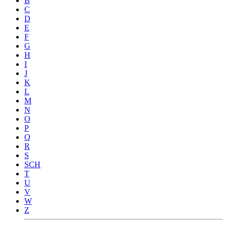
B
C
D
E
F
G
H
I
J
K
L
M
N
O
P
Q
R
S
SCH
T
U
V
W
Z