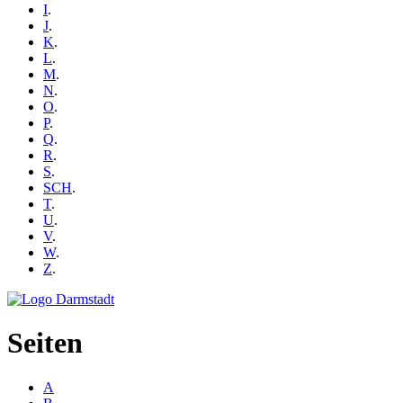
I
.
J
.
K
.
L
.
M
.
N
.
O
.
P
.
Q
.
R
.
S
.
SCH
.
T
.
U
.
V
.
W
.
Z
.
Seiten
A