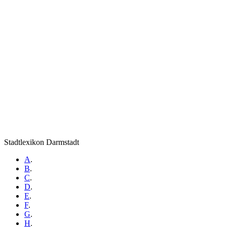
Stadtlexikon Darmstadt
A
.
B
.
C
.
D
.
E
.
F
.
G
.
H
.