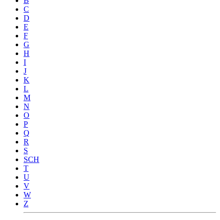
B
C
D
E
F
G
H
I
J
K
L
M
N
O
P
Q
R
S
SCH
T
U
V
W
Z