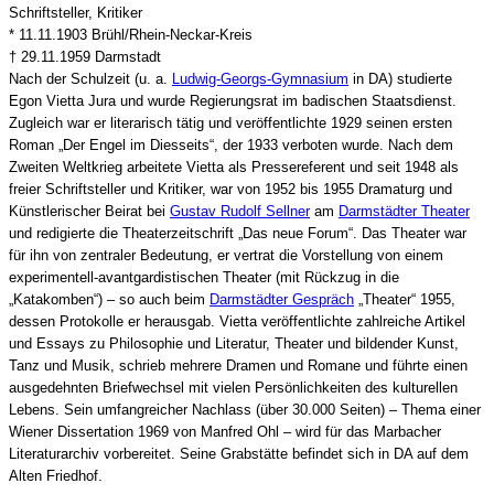
Schriftsteller, Kritiker
* 11.11.1903 Brühl/Rhein-Neckar-Kreis
† 29.11.1959 Darmstadt
Nach der Schulzeit (u. a.
Ludwig-Georgs-Gymnasium
in DA) studierte
Egon Vietta Jura und wurde Regierungsrat im badischen Staatsdienst.
Zugleich war er literarisch tätig und veröffentlichte 1929 seinen ersten
Roman „Der Engel im Diesseits“, der 1933 verboten wurde. Nach dem
Zweiten Weltkrieg arbeitete Vietta als Pressereferent und seit 1948 als
freier Schriftsteller und Kritiker, war von 1952 bis 1955 Dramaturg und
Künstlerischer Beirat bei
Gustav Rudolf Sellner
am
Darmstädter Theater
und redigierte die Theaterzeitschrift „Das neue Forum“. Das Theater war
für ihn von zentraler Bedeutung, er vertrat die Vorstellung von einem
experimentell-avantgardistischen Theater (mit Rückzug in die
„Katakomben“) – so auch beim
Darmstädter Gespräch
„Theater“ 1955,
dessen Protokolle er herausgab. Vietta veröffentlichte zahlreiche Artikel
und Essays zu Philosophie und Literatur, Theater und bildender Kunst,
Tanz und Musik, schrieb mehrere Dramen und Romane und führte einen
ausgedehnten Briefwechsel mit vielen Persönlichkeiten des kulturellen
Lebens. Sein umfangreicher Nachlass (über 30.000 Seiten) – Thema einer
Wiener Dissertation 1969 von Manfred Ohl – wird für das Marbacher
Literaturarchiv vorbereitet. Seine Grabstätte befindet sich in DA auf dem
Alten Friedhof.