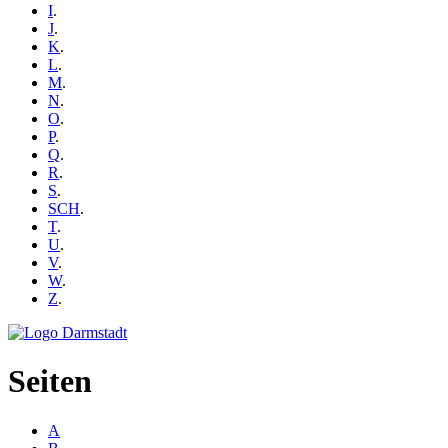
I
.
J
.
K
.
L
.
M
.
N
.
O
.
P
.
Q
.
R
.
S
.
SCH
.
T
.
U
.
V
.
W
.
Z
.
Seiten
A