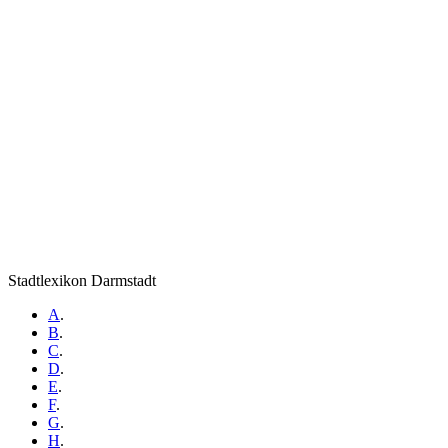
Stadtlexikon Darmstadt
A
.
B
.
C
.
D
.
E
.
F
.
G
.
H
.