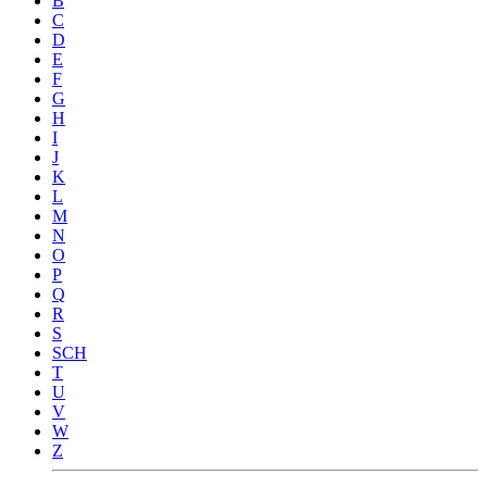
B
C
D
E
F
G
H
I
J
K
L
M
N
O
P
Q
R
S
SCH
T
U
V
W
Z