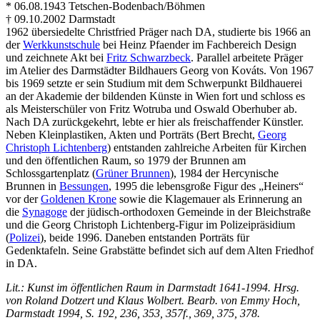
* 06.08.1943 Tetschen-Bodenbach/Böhmen
† 09.10.2002 Darmstadt
1962 übersiedelte Christfried Präger nach DA, studierte bis 1966 an
der
Werkkunstschule
bei Heinz Pfaender im Fachbereich Design
und zeichnete Akt bei
Fritz Schwarzbeck
. Parallel arbeitete Präger
im Atelier des Darmstädter Bildhauers Georg von Kováts. Von 1967
bis 1969 setzte er sein Studium mit dem Schwerpunkt Bildhauerei
an der Akademie der bildenden Künste in Wien fort und schloss es
als Meisterschüler von Fritz Wotruba und Oswald Oberhuber ab.
Nach DA zurückgekehrt, lebte er hier als freischaffender Künstler.
Neben Kleinplastiken, Akten und Porträts (Bert Brecht,
Georg
Christoph Lichtenberg
) entstanden zahlreiche Arbeiten für Kirchen
und den öffentlichen Raum, so 1979 der Brunnen am
Schlossgartenplatz (
Grüner Brunnen
), 1984 der Hercynische
Brunnen in
Bessungen
, 1995 die lebensgroße Figur des „Heiners“
vor der
Goldenen Krone
sowie die Klagemauer als Erinnerung an
die
Synagoge
der jüdisch-orthodoxen Gemeinde in der Bleichstraße
und die Georg Christoph Lichtenberg-Figur im Polizeipräsidium
(
Polizei
), beide 1996. Daneben entstanden Porträts für
Gedenktafeln. Seine Grabstätte befindet sich auf dem Alten Friedhof
in DA.
Lit.:
Kunst im öffentlichen Raum in Darmstadt 1641-1994. Hrsg.
von Roland Dotzert und Klaus Wolbert. Bearb. von Emmy Hoch,
Darmstadt 1994
, S. 192, 236, 353, 357f., 369, 375, 378.