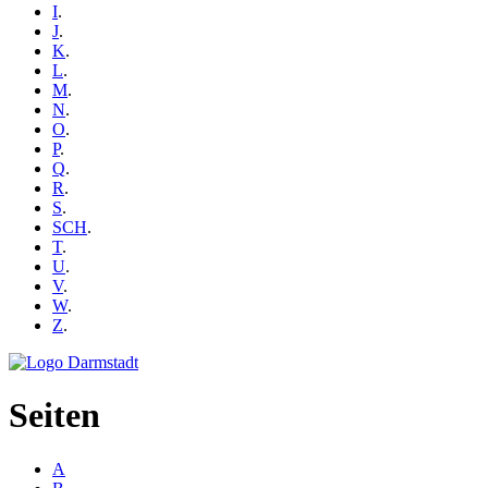
I
.
J
.
K
.
L
.
M
.
N
.
O
.
P
.
Q
.
R
.
S
.
SCH
.
T
.
U
.
V
.
W
.
Z
.
Seiten
A