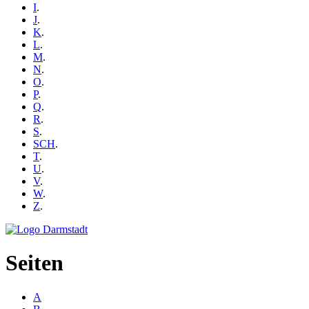
I
.
J
.
K
.
L
.
M
.
N
.
O
.
P
.
Q
.
R
.
S
.
SCH
.
T
.
U
.
V
.
W
.
Z
.
Seiten
A