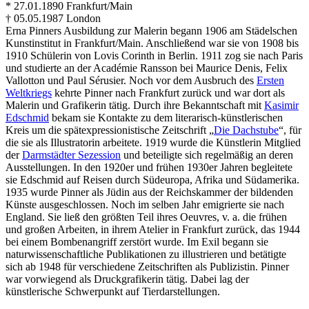
* 27.01.1890 Frankfurt/Main
† 05.05.1987 London
Erna Pinners Ausbildung zur Malerin begann 1906 am Städelschen
Kunstinstitut in Frankfurt/Main. Anschließend war sie von 1908 bis
1910 Schülerin von Lovis Corinth in Berlin. 1911 zog sie nach Paris
und studierte an der Académie Ransson bei Maurice Denis, Felix
Vallotton und Paul Sérusier. Noch vor dem Ausbruch des
Ersten
Weltkriegs
kehrte Pinner nach Frankfurt zurück und war dort als
Malerin und Grafikerin tätig. Durch ihre Bekanntschaft mit
Kasimir
Edschmid
bekam sie Kontakte zu dem literarisch-künstlerischen
Kreis um die spätexpressionistische Zeitschrift „
Die Dachstube
“, für
die sie als Illustratorin arbeitete. 1919 wurde die Künstlerin Mitglied
der
Darmstädter Sezession
und beteiligte sich regelmäßig an deren
Ausstellungen. In den 1920er und frühen 1930er Jahren begleitete
sie Edschmid auf Reisen durch Südeuropa, Afrika und Südamerika.
1935 wurde Pinner als Jüdin aus der Reichskammer der bildenden
Künste ausgeschlossen. Noch im selben Jahr emigrierte sie nach
England. Sie ließ den größten Teil ihres Oeuvres, v. a. die frühen
und großen Arbeiten, in ihrem Atelier in Frankfurt zurück, das 1944
bei einem Bombenangriff zerstört wurde. Im Exil begann sie
naturwissenschaftliche Publikationen zu illustrieren und betätigte
sich ab 1948 für verschiedene Zeitschriften als Publizistin. Pinner
war vorwiegend als Druckgrafikerin tätig. Dabei lag der
künstlerische Schwerpunkt auf Tierdarstellungen.