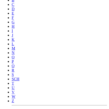
B
C
D
E
F
G
H
I
J
K
L
M
N
O
P
Q
R
S
SCH
T
U
V
W
Z