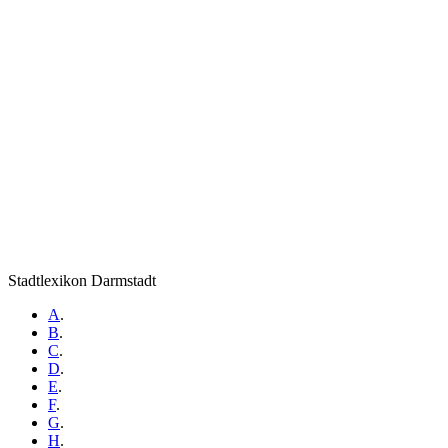
Stadtlexikon Darmstadt
A
.
B
.
C
.
D
.
E
.
F
.
G
.
H
.