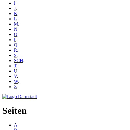
I
.
J
.
K
.
L
.
M
.
N
.
O
.
P
.
Q
.
R
.
S
.
SCH
.
T
.
U
.
V
.
W
.
Z
.
Seiten
A