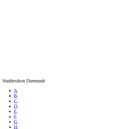
Stadtlexikon Darmstadt
A
.
B
.
C
.
D
.
E
.
F
.
G
.
H
.