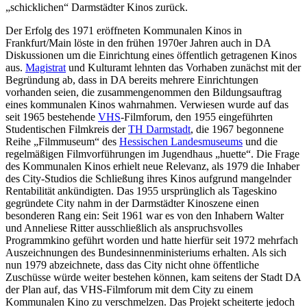
„schicklichen“ Darmstädter Kinos zurück.
Der Erfolg des 1971 eröffneten Kommunalen Kinos in
Frankfurt/Main löste in den frühen 1970er Jahren auch in DA
Diskussionen um die Einrichtung eines öffentlich getragenen Kinos
aus.
Magistrat
und Kulturamt lehnten das Vorhaben zunächst mit der
Begründung ab, dass in DA bereits mehrere Einrichtungen
vorhanden seien, die zusammengenommen den Bildungsauftrag
eines kommunalen Kinos wahrnahmen. Verwiesen wurde auf das
seit 1965 bestehende
VHS
-Filmforum, den 1955 eingeführten
Studentischen Filmkreis der
TH Darmstadt
, die 1967 begonnene
Reihe „Filmmuseum“ des
Hessischen Landesmuseums
und die
regelmäßigen Filmvorführungen im Jugendhaus „huette“. Die Frage
des Kommunalen Kinos erhielt neue Relevanz, als 1979 die Inhaber
des City-Studios die Schließung ihres Kinos aufgrund mangelnder
Rentabilität ankündigten. Das 1955 ursprünglich als Tageskino
gegründete City nahm in der Darmstädter Kinoszene einen
besonderen Rang ein: Seit 1961 war es von den Inhabern Walter
und Anneliese Ritter ausschließlich als anspruchsvolles
Programmkino geführt worden und hatte hierfür seit 1972 mehrfach
Auszeichnungen des Bundesinnenministeriums erhalten. Als sich
nun 1979 abzeichnete, dass das City nicht ohne öffentliche
Zuschüsse würde weiter bestehen können, kam seitens der Stadt DA
der Plan auf, das VHS-Filmforum mit dem City zu einem
Kommunalen Kino zu verschmelzen. Das Projekt scheiterte jedoch