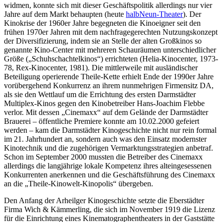
widmen, konnte sich mit dieser Geschäftspolitik allerdings nur vier
Jahre auf dem Markt behaupten (heute
halbNeun-Theater
). Der
Kinokrise der 1960er Jahre begegneten die Kinoeigner seit den
frühen 1970er Jahren mit dem nachfragegerechten Nutzungskonzept
der Diversifizierung, indem sie an Stelle der alten Großkinos so
genannte Kino-Center mit mehreren Schauräumen unterschiedlicher
Größe („Schuhschachtelkinos“) errichteten (Helia-Kinocenter, 1973-
78, Rex-Kinocenter, 1981). Die mittlerweile mit ausländischer
Beteiligung operierende Theile-Kette erhielt Ende der 1990er Jahre
vorübergehend Konkurrenz an ihrem nunmehrigen Firmensitz DA,
als sie den Wettlauf um die Errichtung des ersten Darmstädter
Multiplex-Kinos gegen den Kinobetreiber Hans-Joachim Flebbe
verlor. Mit dessen „Cinemaxx“ auf dem Gelände der Darmstädter
Brauerei – öffentliche Premiere konnte am 10.02.2000 gefeiert
werden – kam die Darmstädter Kinogeschichte nicht nur rein formal
im 21. Jahrhundert an, sondern auch was den Einsatz modernster
Kinotechnik und die zugehörigen Vermarktungsstrategien anbetraf.
Schon im September 2000 mussten die Betreiber des Cinemaxx
allerdings die langjährige lokale Kompetenz ihres alteingesessenen
Konkurrenten anerkennen und die Geschäftsführung des Cinemaxx
an die „Theile-Kinowelt-Kinopolis“ übergeben.
Den Anfang der Arheilger Kinogeschichte setzte die Eberstädter
Firma Wich & Kämmerling, die sich im November 1919 die Lizenz
für die Einrichtung eines Kinematographentheaters in der Gaststätte