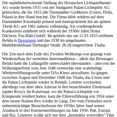
Die marktbeherrschende Stellung der Hessischen Lichtspieltheater
AG wurde bereits 1931 von der Stuttgarter Palast-Lichtspiele AG
gebrochen, die bis 1933 alle Darmstädter Großkinos (Union, Helia,
Palast) in ihre Hand brachte. Die Firma blieb seitdem auf dem
Darmstädter Kinomarkt präsent und monopolisierte ihn als spätere
Theile KG seit 1981 nahezu vollständig. Als vorübergehende
Konkurrenz etablierte sich während der 1930er Jahre Heinz
Dächerts Ton-Bild-GmbH. Ihr gehörte das am 11.03.1933 eröffnete
Belida in
Bessungen
und das 1938 im umgebauten
Mathildenhöhsaal Dieburger Straße 26-28 eingerichtete Thalia.
Die Zeit nach dem Ende des Zweiten Weltkriegs war geprägt vom
Wiederaufbau der zerstörten Innenstadtkinos – allein das Bessunger
Belida hatte die Luftangriffe unbeschadet überstanden – aber erst die
Währungsreform vom Juni 1948 vermochte eine wahrhaftige
Wiedereröffnungswelle unter DAs Kinos auszulösen: So gingen
zwischen August und Dezember 1948 das Thalia, das Union und
die Palast-Lichtspiele wieder in Betrieb. Letztere wechselten
allerdings von ihrer alten Adresse in den benachbarten Fürstensaal
(später Roxy). Im Kaisersaal, wo die Palast-Lichtspiele vor
Kriegsende residiert hatten, kam die Filmvorführung erst 1954 unter
dem neuen Namen Rex wieder in Gang. Der vom Fernsehen noch
unbeeinträchtigte Besucherboom der 1950er Jahre fand seinen
Ausdruck in drei Kinoneueröffnungen im Jahr 1956: Pali, Europa
und Rio. Letzteres wollte sich nur dem „besonders wertvollen“ Film