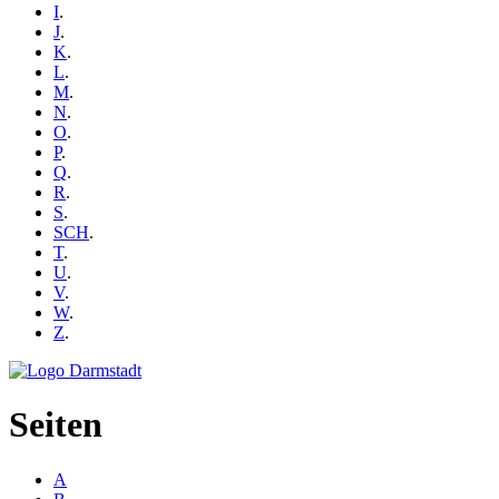
I
.
J
.
K
.
L
.
M
.
N
.
O
.
P
.
Q
.
R
.
S
.
SCH
.
T
.
U
.
V
.
W
.
Z
.
Seiten
A