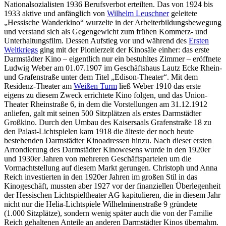
Nationalsozialisten 1936 Berufsverbot erteilten. Das von 1924 bis
1933 aktive und anfänglich von
Wilhelm Leuschner
geleitete
„Hessische Wanderkino“ wurzelte in der Arbeiterbildungsbewegung
und verstand sich als Gegengewicht zum frühen Kommerz- und
Unterhaltungsfilm. Dessen Aufstieg vor und während des
Ersten
Weltkriegs
ging mit der Pionierzeit der Kinosäle einher: das erste
Darmstädter Kino – eigentlich nur ein bestuhltes Zimmer – eröffnete
Ludwig Weber am 01.07.1907 im Geschäftshaus Lautz Ecke Rhein-
und Grafenstraße unter dem Titel „Edison-Theater“. Mit dem
Residenz-Theater am
Weißen Turm
ließ Weber 1910 das erste
eigens zu diesem Zweck errichtete Kino folgen, und das Union-
Theater Rheinstraße 6, in dem die Vorstellungen am 31.12.1912
anliefen, galt mit seinen 500 Sitzplätzen als erstes Darmstädter
Großkino. Durch den Umbau des Kaisersaals Grafenstraße 18 zu
den Palast-Lichtspielen kam 1918 die älteste der noch heute
bestehenden Darmstädter Kinoadressen hinzu. Nach dieser ersten
Arrondierung des Darmstädter Kinowesens wurde in den 1920er
und 1930er Jahren von mehreren Geschäftsparteien um die
Vormachtstellung auf diesem Markt gerungen. Christoph und Anna
Reich investierten in den 1920er Jahren im großen Stil in das
Kinogeschäft, mussten aber 1927 vor der finanziellen Überlegenheit
der Hessischen Lichtspieltheater AG kapitulieren, die in diesem Jahr
nicht nur die Helia-Lichtspiele Wilhelminenstraße 9 gründete
(1.000 Sitzplätze), sondern wenig später auch die von der Familie
Reich gehaltenen Anteile an anderen Darmstädter Kinos übernahm.