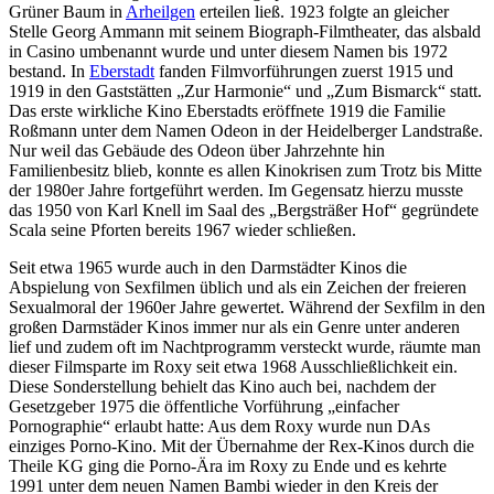
Grüner Baum in
Arheilgen
erteilen ließ. 1923 folgte an gleicher
Stelle Georg Ammann mit seinem Biograph-Filmtheater, das alsbald
in Casino umbenannt wurde und unter diesem Namen bis 1972
bestand. In
Eberstadt
fanden Filmvorführungen zuerst 1915 und
1919 in den Gaststätten „Zur Harmonie“ und „Zum Bismarck“ statt.
Das erste wirkliche Kino Eberstadts eröffnete 1919 die Familie
Roßmann unter dem Namen Odeon in der Heidelberger Landstraße.
Nur weil das Gebäude des Odeon über Jahrzehnte hin
Familienbesitz blieb, konnte es allen Kinokrisen zum Trotz bis Mitte
der 1980er Jahre fortgeführt werden. Im Gegensatz hierzu musste
das 1950 von Karl Knell im Saal des „Bergsträßer Hof“ gegründete
Scala seine Pforten bereits 1967 wieder schließen.
Seit etwa 1965 wurde auch in den Darmstädter Kinos die
Abspielung von Sexfilmen üblich und als ein Zeichen der freieren
Sexualmoral der 1960er Jahre gewertet. Während der Sexfilm in den
großen Darmstäder Kinos immer nur als ein Genre unter anderen
lief und zudem oft im Nachtprogramm versteckt wurde, räumte man
dieser Filmsparte im Roxy seit etwa 1968 Ausschließlichkeit ein.
Diese Sonderstellung behielt das Kino auch bei, nachdem der
Gesetzgeber 1975 die öffentliche Vorführung „einfacher
Pornographie“ erlaubt hatte: Aus dem Roxy wurde nun DAs
einziges Porno-Kino. Mit der Übernahme der Rex-Kinos durch die
Theile KG ging die Porno-Ära im Roxy zu Ende und es kehrte
1991 unter dem neuen Namen Bambi wieder in den Kreis der