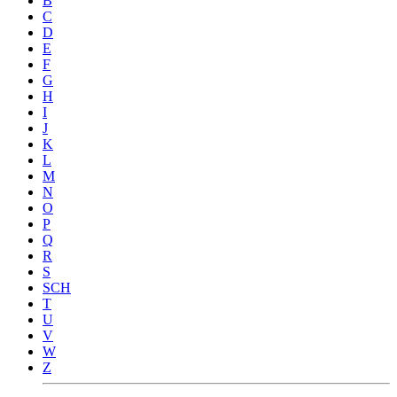
B
C
D
E
F
G
H
I
J
K
L
M
N
O
P
Q
R
S
SCH
T
U
V
W
Z