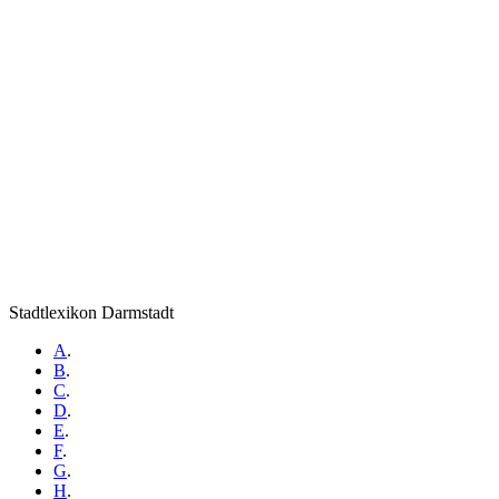
Stadtlexikon Darmstadt
A
.
B
.
C
.
D
.
E
.
F
.
G
.
H
.