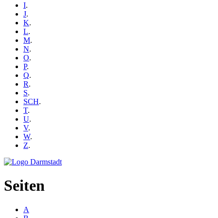
I
.
J
.
K
.
L
.
M
.
N
.
O
.
P
.
Q
.
R
.
S
.
SCH
.
T
.
U
.
V
.
W
.
Z
.
Seiten
A