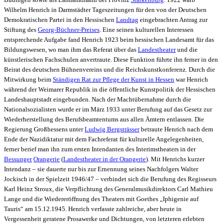
Wilhelm Henrich in Darmstädter Tageszeitungen für den von der Deutschen
Demokratischen Partei in den Hessischen
Landtag
eingebrachten Antrag zur
Stiftung des
Georg-Büchner-Preises
. Eine seinen kulturellen Interessen
entsprechende Aufgabe fand Henrich 1923 beim hessischen Landesamt für das
Bildungswesen, wo man ihm das Referat über das
Landestheater
und die
künstlerischen Fachschulen anvertraute. Diese Funktion führte ihn ferner in den
Beirat des deutschen Bühnenvereins und die Reichskunstkonferenz. Durch die
Mitwirkung beim
Ständigen Rat zur Pflege der Kunst in Hessen
war Henrich
während der Weimarer Republik in die öffentliche Kunstpolitik der Hessischen
Landeshauptstadt eingebunden. Nach der Machtübernahme durch die
Nationalsozialisten wurde er im März 1933 unter Berufung auf das Gesetz zur
Wiederherstellung des Berufsbeamtentums aus allen Ämtern entlassen. Die
Regierung Großhessens unter
Ludwig Bergsträsser
betraute Henrich nach dem
Ende der Nazidiktatur mit dem Fachreferat für kulturelle Angelegenheiten,
ferner berief man ihn zum ersten Intendanten des Interimstheaters in der
Bessunger
Orangerie
(
Landestheater in der Orangerie
). Mit Henrichs kurzer
Intendanz – sie dauerte nur bis zur Ernennung seines Nachfolgers Walter
Jockisch in der Spielzeit 1946/47 – verbindet sich die Berufung des Regisseurs
Karl Heinz Stroux, die Verpflichtung des Generalmusikdirektors Carl Mathieu
Lange und die Wiedereröffnung des Theaters mit Goethes „Iphigenie auf
Tauris“ am 15.12.1945. Henrich verfasste zahlreiche, aber heute in
Vergessenheit geratene Prosawerke und Dichtungen, von letzteren erlebten