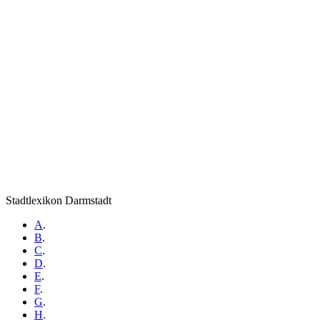
Stadtlexikon Darmstadt
A
.
B
.
C
.
D
.
E
.
F
.
G
.
H
.