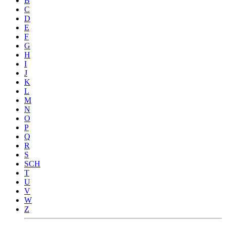
B
C
D
E
F
G
H
I
J
K
L
M
N
O
P
Q
R
S
SCH
T
U
V
W
Z