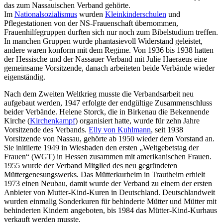
das zum Nassauischen Verband gehörte.
Im
Nationalsozialismus
wurden
Kleinkinderschulen
und
Pflegestationen von der NS-Frauenschaft übernommen,
Frauenhilfegruppen durften sich nur noch zum Bibelstudium treffen.
In manchen Gruppen wurde phantasievoll Widerstand geleistet,
andere waren konform mit dem Regime. Von 1936 bis 1938 hatten
der Hessische und der Nassauer Verband mit Julie Haeraeus eine
gemeinsame Vorsitzende, danach arbeiteten beide Verbände wieder
eigenständig.
Nach dem Zweiten Weltkrieg musste die Verbandsarbeit neu
aufgebaut werden, 1947 erfolgte der endgültige Zusammenschluss
beider Verbände. Helene Storck, die in Birkenau die Bekennende
Kirche (
Kirchenkampf
) organisiert hatte, wurde für zehn Jahre
Vorsitzende des Verbands.
Elly von Kuhlmann
, seit 1938
Vorsitzende von Nassau, gehörte ab 1950 wieder dem Vorstand an.
Sie initiierte 1949 in Wiesbaden den ersten „Weltgebetstag der
Frauen“ (WGT) in Hessen zusammen mit amerikanischen Frauen.
1955 wurde der Verband Mitglied des neu gegründeten
Müttergenesungswerks. Das Mütterkurheim in Trautheim erhielt
1973 einen Neubau, damit wurde der Verband zu einem der ersten
Anbieter von Mutter-Kind-Kuren in Deutschland. Deutschlandweit
wurden einmalig Sonderkuren für behinderte Mütter und Mütter mit
behinderten Kindern angeboten, bis 1984 das Mütter-Kind-Kurhaus
verkauft werden musste.