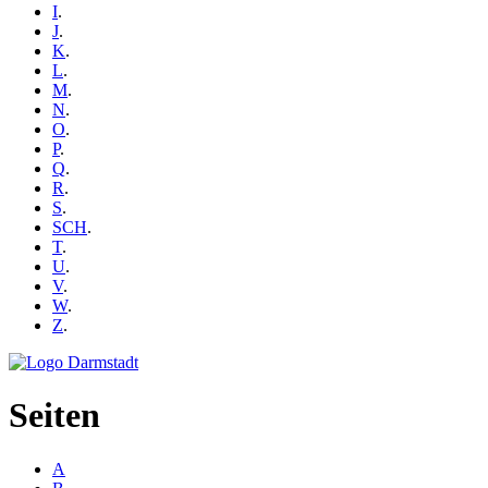
I
.
J
.
K
.
L
.
M
.
N
.
O
.
P
.
Q
.
R
.
S
.
SCH
.
T
.
U
.
V
.
W
.
Z
.
Seiten
A