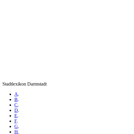
Stadtlexikon Darmstadt
A
.
B
.
C
.
D
.
E
.
F
.
G
.
H
.