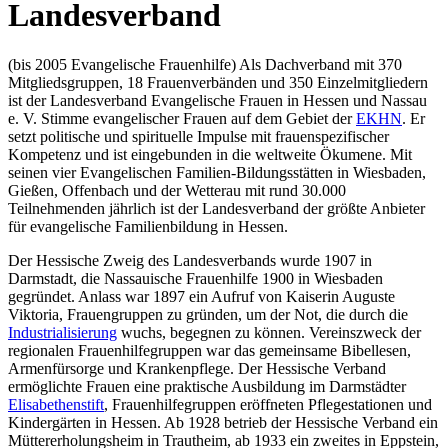
Landesverband
(bis 2005 Evangelische Frauenhilfe) Als Dachverband mit 370
Mitgliedsgruppen, 18 Frauenverbänden und 350 Einzelmitgliedern
ist der Landesverband Evangelische Frauen in Hessen und Nassau
e. V. Stimme evangelischer Frauen auf dem Gebiet der
EKHN
. Er
setzt politische und spirituelle Impulse mit frauenspezifischer
Kompetenz und ist eingebunden in die weltweite Ökumene. Mit
seinen vier Evangelischen Familien-Bildungsstätten in Wiesbaden,
Gießen, Offenbach und der Wetterau mit rund 30.000
Teilnehmenden jährlich ist der Landesverband der größte Anbieter
für evangelische Familienbildung in Hessen.
Der Hessische Zweig des Landesverbands wurde 1907 in
Darmstadt, die Nassauische Frauenhilfe 1900 in Wiesbaden
gegründet. Anlass war 1897 ein Aufruf von Kaiserin Auguste
Viktoria, Frauengruppen zu gründen, um der Not, die durch die
Industrialisierung
wuchs, begegnen zu können. Vereinszweck der
regionalen Frauenhilfegruppen war das gemeinsame Bibellesen,
Armenfürsorge und Krankenpflege. Der Hessische Verband
ermöglichte Frauen eine praktische Ausbildung im Darmstädter
Elisabethenstift
, Frauenhilfegruppen eröffneten Pflegestationen und
Kindergärten in Hessen. Ab 1928 betrieb der Hessische Verband ein
Müttererholungsheim in Trautheim, ab 1933 ein zweites in Eppstein,