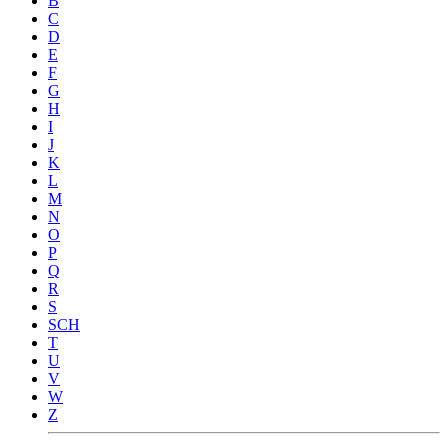
B
C
D
E
F
G
H
I
J
K
L
M
N
O
P
Q
R
S
SCH
T
U
V
W
Z