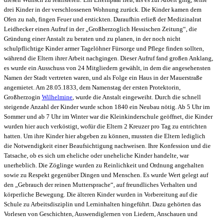
drei Kinder in der verschlossenen Wohnung zurück. Die Kinder kamen dem
Ofen zu nah, fingen Feuer und erstickten. Daraufhin erließ der Medizinalrat
Leidhecker einen Aufruf in der „Großherzoglich Hessischen Zeitung“, die
Gründung einer Anstalt zu beraten und zu planen, in der noch nicht
schulpflichtige Kinder armer Tagelöhner Fürsorge und Pflege finden sollten,
während die Eltern ihrer Arbeit nachgingen. Dieser Aufruf fand großen Anklang,
es wurde ein Ausschuss von 24 Mitgliedern gewählt, in dem die angesehensten
Namen der Stadt vertreten waren, und als Folge ein Haus in der Mauerstraße
angemietet. Am 28.05.1833, dem Namenstag der ersten Protektorin,
Großherzogin
Wilhelmine
, wurde die Anstalt eingeweiht. Durch die schnell
steigende Anzahl der Kinder wurde schon 1840 ein Neubau nötig. Ab 5 Uhr im
Sommer und ab 7 Uhr im Winter war die Kleinkinderschule geöffnet, die Kinder
wurden hier auch verköstigt, wofür die Eltern 2 Kreuzer pro Tag zu entrichten
hatten. Um ihre Kinder hier abgeben zu können, mussten die Eltern lediglich
die
Notwendigkeit einer Beaufsichtigung nachweisen. Ihre Konfession und die
Tatsache,
ob es sich um eheliche oder uneheliche Kinder handelte, war
unerheblich. Die Zöglinge wurden zu Reinlichkeit und Ordnung angehalten
sowie zu Respekt gegenüber Dingen und Menschen. Es wurde Wert gelegt auf
den „Gebrauch der reinen Muttersprache“, auf freundliches Verhalten und
körperliche Bewegung. Die älteren Kinder wurden in Vorbereitung auf die
Schule zu Arbeitsdisziplin und Lerninhalten hingeführt. Dazu gehörten das
Vorlesen von Geschichten, Auswendiglernen von Liedern, Anschauen und