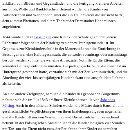
Erklären von Bildern und Gegenständen und die Fertigung kleinerer Arbeiten
aus Stroh, Wolle und Bauklötzchen. Betreut wurden die Kinder von
Aufseherinnen und Wärterinnen, über die ein Frauenverein die Aufsicht hatte,
dem zumeist Ehefrauen und ältere Töchter der Darmstädter Honoratioren
angehörten.
1844 wurde auch in
Bessungen
eine Kleinkinderschule gegründet, deren
Rechtsnachfolger heute der Kindergarten der ev. Petrusgemeinde ist. Im
Gegensatz zur Kleinkinderschule in der Mauerstraße war die Einrichtung in
Bessungen nur eine Halbtagesanstalt, die entweder vormittags oder nachmittags
besucht werden konnte. Sie war eine Art sozialer Nothilfe für die Eltern, die
keinerlei Beiträge entrichten mussten. Die pädagogische Seite, die zunächst im
Hintergrund gestanden hatte, verstärkte sich mit der Zeit kontinuierlich, und die
Abteilung der vier- bis sechsjährigen Kinder bekam eine ausgebildete Lehrerin
als Leiterin.
An eine andere Zielgruppe, nämlich die Kinder des gehobenen Bürgertums,
richtete sich die im Juli 1843 eröffnete Kleinkinderschule von
Johannes
Fölsing
. Auch in den höheren Ständen wurden die Mütter durch Haushalt und
gesellschaftliche Verpflichtungen von ihren Erziehungsaufgaben abgehalten
und die Kinder oft nur von Wärterinnen und Dienstmädchen unzureichend
betreut. In der Fölsing’schen Anstalt blieben die Kinder lediglich vier Stunden
pro Tag, um die Eltern nicht ganz der Erziehung ihrer Kinder zu berauben.