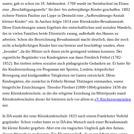
waren, gab es schon im 18. Jahrhundert. 1769 wurde im Steinbachtal im Elsass
eine „Beschäftigungsstelle“ für drei- bis siebenjährige Kinder geschaffen. 1802
richtete Fürstin Pauline zur Lippe in Detmold eine „Aufbewahrungs-Anstalt
kleiner Kinder“ ein. In Aachen folgte 1814 eine Kleinkinder-Bewahranstalt.
Diese Einrichtungen waren Ergebnis des wirtschaftlichen und sozialen Wandels,
der in vielen Familien beide Elternteile zwang, außerhalb des Hauses zu
arbeiten. Schon die Bezeichnung Bewahranstalt macht deutlich, dass die noch
nicht schulpflichtigen Kinder hier nur betreut und beschäftigt wurden, eben
„bewahrt“, da die Mütter sich
ihnen nicht genügend widmen konnten. Der
eigentliche Begründer von Kindergärten war dann Friedrich Fröbel (1782-
1852). Ihn trieben
neben sozialen auch pädagogische Gedanken an. Er hatte für
die Kindererziehung ein Programm mit Spielen, Liedern, körperlicher
Bewegung und kindgemäßen Tätigkeiten im Garten entwickelt. Diese
Kindergärten, die zunächst in Fröbels Heimat Thüringen
entstanden, waren
bürgerliche Einrichtungen. Theodor Fliedner (1800-1864) gründete 1836 die
erste
Kleinkinderschule, in der die religiöse Erziehung im Mittelpunkt stand.
Kleinkinderschulen
dieser Art breiteten sich vor allem in
eV. Kirchengemeinden
aus.
In DA wurde die erste Kleinkinderschule 1833 nach einem Frankfurter Vorbild
gegründet. Schon vorher hatte es in DA den Wunsch nach einer Bewahranstalt
für kleine Kinder gegeben. Aber erst ein tragisches Unglück gab den Anlass,
diesen Wunsch zu realisieren: Ein Elternpaar ließ, als es zur Arbeit ging, seine