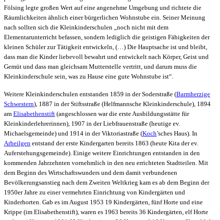
Fölsing legte großen Wert auf eine angenehme Umgebung und richtete die
Räumlichkeiten ähnlich einer bürgerlichen Wohnstube ein. Seiner Meinung
nach sollten sich die
Kleinkinderschulen
„noch nicht mit dem
Elementarunterricht befassen, sondern lediglich die geistigen Fähigkeiten der
kleinen Schüler zur Tätigkeit entwickeln, (…) Die Hauptsache ist und bleibt,
dass man die Kinder liebevoll bewahrt und entwickelt nach Körper, Geist und
Gemüt und dass man gleichsam Mutterstelle vertritt, und darum muss die
Kleinkinderschule sein, was zu Hause eine gute Wohnstube ist“.
Weitere Kleinkinderschulen entstanden 1859 in der Soderstraße (
Barmherzige
Schwestern
), 1887 in der Stiftsstraße (Helfmannsche Kleinkinderschule), 1894
am
Elisabethenstift
(angeschlossen war die erste Ausbildungsstätte für
Kleinkinderlehrerinnen), 1907 in der Liebfrauenstraße (heutige ev.
Michaelsgemeinde) und 1914 in der Viktoriastraße (
Koch
’sches Haus). In
Arheilgen
entstand der erste Kindergarten bereits 1863 (heute Kita der ev.
Auferstehungsgemeinde). Einige weitere Einrichtungen entstanden in den
kommenden Jahrzehnten vornehmlich in den neu errichteten Stadtteilen. Mit
dem Beginn des Wirtschaftswunders und dem damit verbundenen
Bevölkerungsanstieg nach dem Zweiten Weltkrieg kam es ab dem Beginn der
1950er Jahre zu einer vermehrten Einrichtung von Kindergärten und
Kinderhorten. Gab es im August 1953 19 Kindergärten, fünf Horte und eine
Krippe (im Elisabethenstift), waren es 1963 bereits 36 Kindergärten, elf Horte