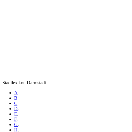
Stadtlexikon Darmstadt
A
.
B
.
C
.
D
.
E
.
F
.
G
.
H
.