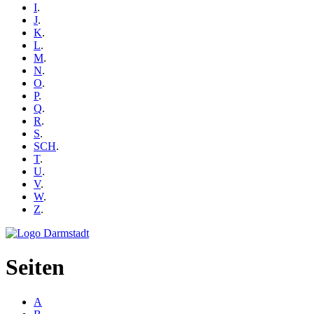
I
.
J
.
K
.
L
.
M
.
N
.
O
.
P
.
Q
.
R
.
S
.
SCH
.
T
.
U
.
V
.
W
.
Z
.
Seiten
A