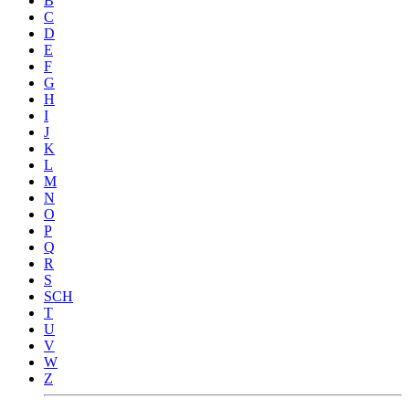
B
C
D
E
F
G
H
I
J
K
L
M
N
O
P
Q
R
S
SCH
T
U
V
W
Z