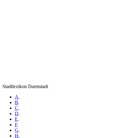
Stadtlexikon Darmstadt
A
.
B
.
C
.
D
.
E
.
F
.
G
.
H
.