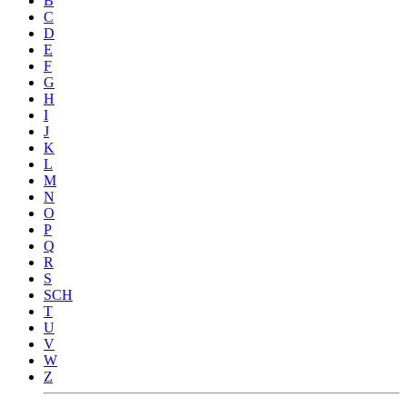
B
C
D
E
F
G
H
I
J
K
L
M
N
O
P
Q
R
S
SCH
T
U
V
W
Z