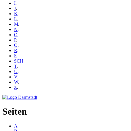
I
.
J
.
K
.
L
.
M
.
N
.
O
.
P
.
Q
.
R
.
S
.
SCH
.
T
.
U
.
V
.
W
.
Z
.
Seiten
A